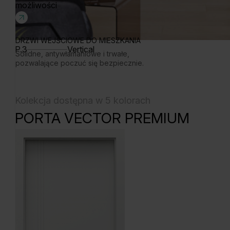
możliwości
DRZWI WEJŚCIOWE DO MIESZKANIA
P.3
Vertical
Solidne, antywłamaniowe i trwałe,
pozwalające poczuć się bezpiecznie.
Kolekcja dostępna w 5 kolorach
PORTA VECTOR PREMIUM