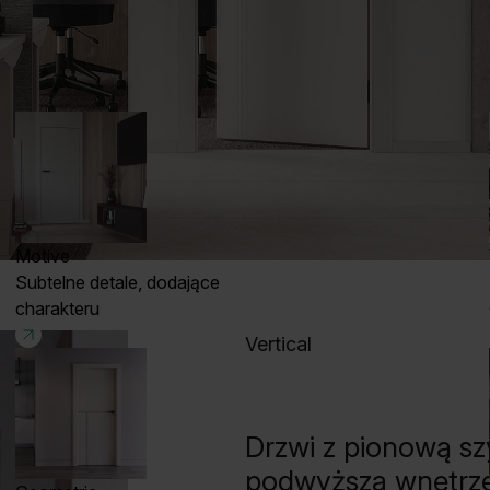
Motive
Subtelne detale, dodające
charakteru
Vertical
Drzwi z pionową sz
podwyższa wnętrze