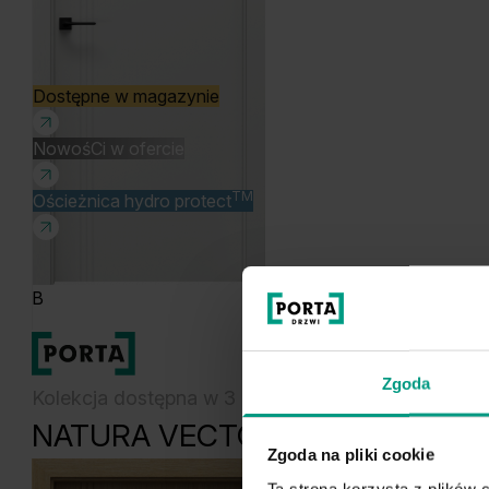
Dostępne w magazynie
NowośCi w ofercie
TM
Ościeżnica hydro protect
B
Produkty
Zgoda
Kolekcja dostępna w 3 kolorach
NATURA VECTOR
Zgoda na pliki cookie
Ta strona korzysta z plików c