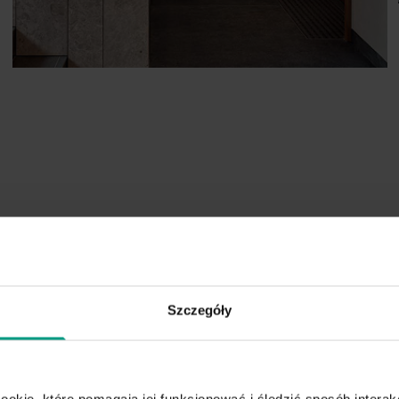
Drzwi wewnętrzne
Szczegóły
ookie, które pomagają jej funkcjonować i śledzić sposób interakc