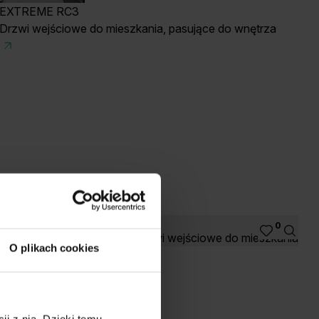
EXTREME RC3
Drzwi wejściowe do mieszkania, pasujące do wnętrza
0
Drzwi wejściowe do mieszkania
O plikach cookies
ji z nią. Dzięki temu