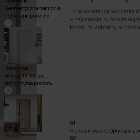
Geometric
Geometryczna harmonia
Linię wzorniczą wyróżnia r
i rytmiczne podziały
– najczęściej w formie wąsk
klamki to subtelny akcent 
Horizontal
Wyrazisty design,
który trzyma poziom.
01
Pionowy akcent. Optyczne pow
Rustic
02