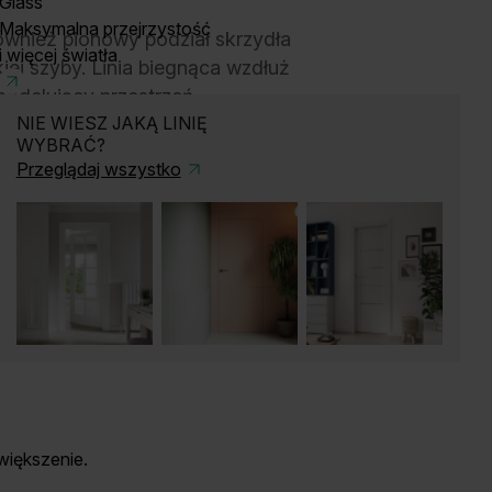
Glass
Maksymalna przejrzystość
ównież pionowy podział skrzydła
i więcej światła
iej szyby. Linia biegnąca wzdłuż
modelujący przestrzeń.
NIE WIESZ JAKĄ LINIĘ
WYBRAĆ?
Przeglądaj wszystko
iększenie.