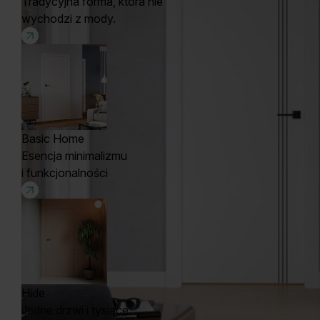
Tradycyjna forma, która nie
wychodzi z mody.
Basic Home
Esencja minimalizmu
i funkcjonalności
Hide
Jedne drzwi i tysiące