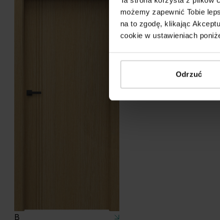
możemy zapewnić Tobie lepsz
na to zgodę, klikając Akcep
cookie w ustawieniach poniże
Odrzuć
B