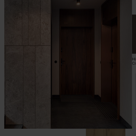
Grupa cenowa (2)
Hikora Jackson Jasny
Hi
C
Grupa cenowa (3)