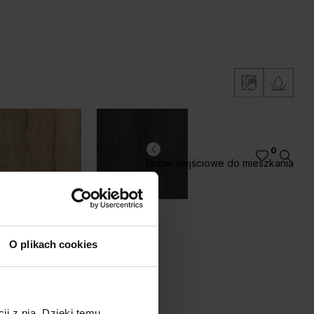
0
Drzwi wejściowe do mieszkania
lifax Naturalny
Dąb Sherman
O plikach cookies
ji z nią. Dzięki temu