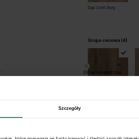
Dąb Craft Złoty
Grupa cenowa (4)
y
Drzwi wewnętrzne
Halifax Tabak
Ha
Szczegóły
ookie, które pomagają jej funkcjonować i śledzić sposób interakc