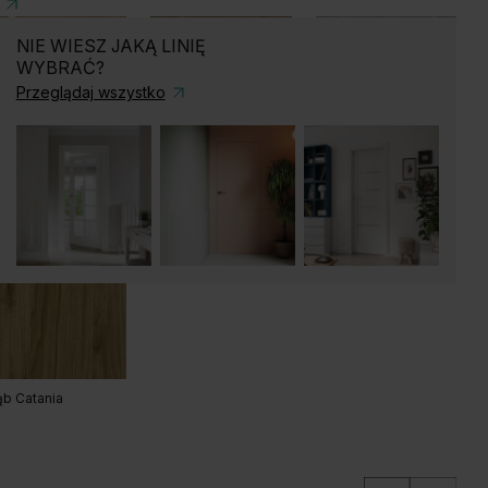
NIE WIESZ JAKĄ LINIĘ
WYBRAĆ?
ary Piaskowy
Szary Przykurzony
Przeglądaj wszystko
b Craft Złoty
Akacja Miodowa
Akacja Srebrna
kora Naturalna
Akacja Lakeland
Dąb Kendal Naturalny
Jasna
b Catania