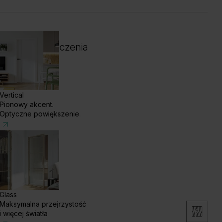
 i kolor wykończenia
Vertical
Pionowy akcent.
Optyczne powiększenie.
Glass
Maksymalna przejrzystość
b Kalifornia
Dąb Naturalny
Dąb Matowy
i więcej światła