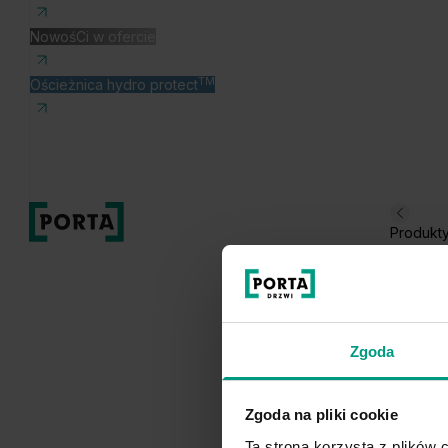
NowośCi w ofercie
TM
Ościeżnica hydro protect
Produkt
Zgoda
Zgoda na pliki cookie
Ta strona korzysta z plików c