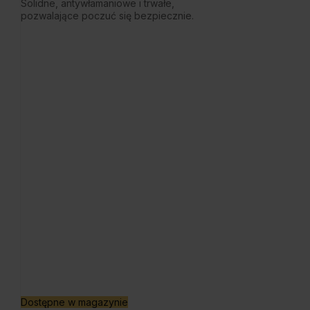
Solidne, antywłamaniowe i trwałe,
pozwalające poczuć się bezpiecznie.
Dostępne w magazynie