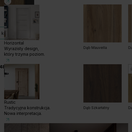
Kaszmir
Sz
Grupa cenowa (3)
 kolekcji
Horizontal
Dąb Mauvella
Dą
Wyrazisty design,
który trzyma poziom.
48 585 858 056
Dąb Lorenzo
Hi
Rustic
Tradycyjna konstrukcja.
Dąb Szkarłatny
Dą
Nowa interpretacja.