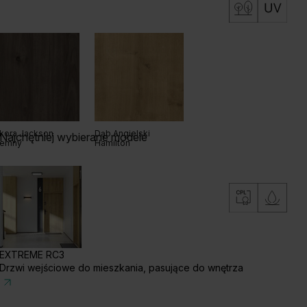
kora Jackson
Dąb Angielski
Najchętniej wybierane modele
iemny
Hamilton
EXTREME RC3
Drzwi wejściowe do mieszkania, pasujące do wnętrza