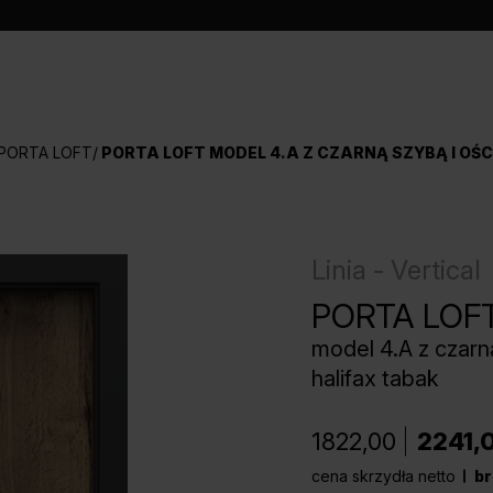
PORTA LOFT
PORTA LOFT MODEL 4.A Z CZARNĄ SZYBĄ I OŚC
Linia - Vertical
PORTA LOF
model 4.A z czarn
halifax tabak
1822,00
2241,
cena skrzydła netto
br