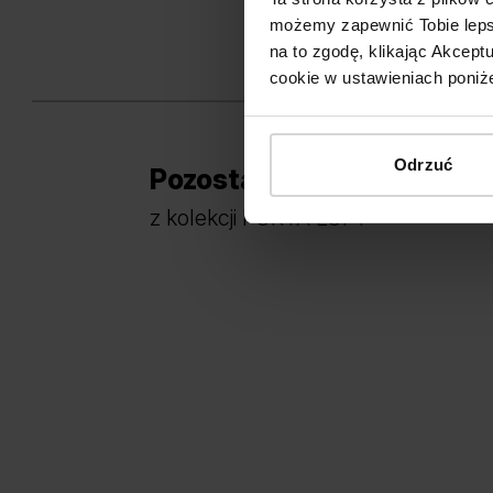
możemy zapewnić Tobie lepsz
na to zgodę, klikając Akcep
cookie w ustawieniach poniże
Odrzuć
Pozostałe modele w linii
V
z kolekcji PORTA LOFT