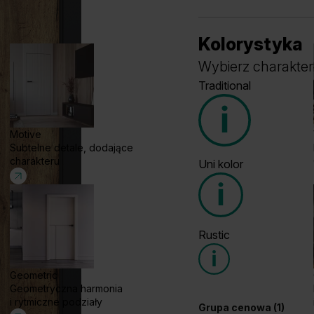
Kolorystyka
Wybierz charakter
Traditional
Motive
Subtelne detale, dodające
charakteru
Uni kolor
Grupa cenowa (2)
Rustic
Grupa cenowa (4)
Geometric
Geometryczna harmonia
Dąb Matowy Ciemny
Dą
i rytmiczne podziały
Grupa cenowa (1)