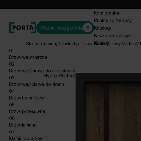
Konfigurator
Punkty sprzedaży
Poznaj naszą ofertę
Katalogi
Nasze Realizacje
Kontakt
Strona główna
Produkty
Drzwi wewnętrzne
Vertical
01
Drzwi wewnętrzne
02
Drzwi wejściowe do mieszkania
Hydro Protect
03
Drzwi wejściowe do domu
04
Drzwi techniczne
05
Drzwi przesuwne
06
Drzwi łamane
07
Klamki do drzwi