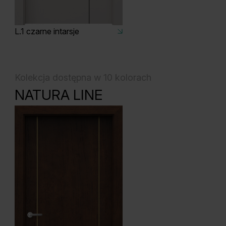
L.1 czarne intarsje
Kolekcja dostępna w 10 kolorach
NATURA LINE