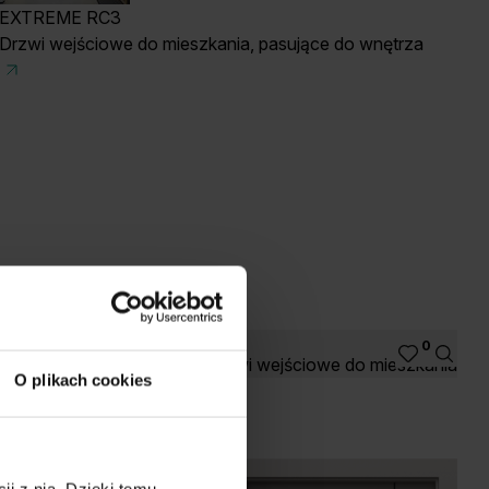
EXTREME RC3
Drzwi wejściowe do mieszkania, pasujące do wnętrza
0
Drzwi wejściowe do mieszkania
O plikach cookies
ji z nią. Dzięki temu