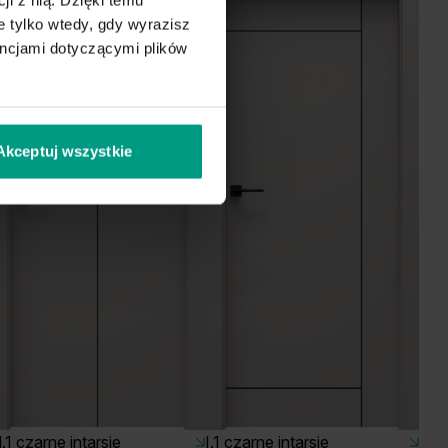
 tylko wtedy, gdy wyrazisz
encjami dotyczącymi plików
Akceptuj wszystkie
.1 czarne intarsje
I.1 czarne intarsje