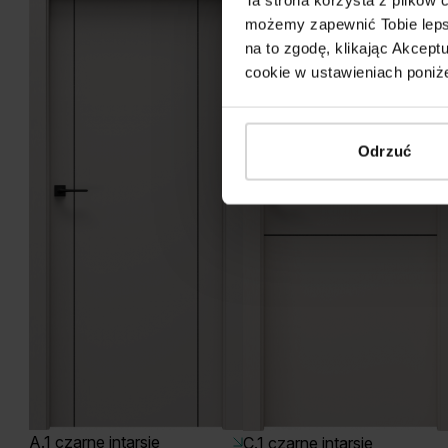
możemy zapewnić Tobie lepsz
na to zgodę, klikając Akcep
cookie w ustawieniach poniże
Odrzuć
A.1 czarne intarsje
C.1 czarne intarsje