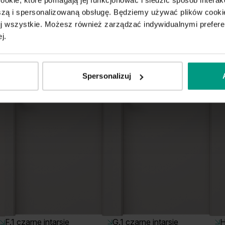
ą i spersonalizowaną obsługę. Będziemy używać plików cookie
tuj wszystkie. Możesz również zarządzać indywidualnymi prefer
j.
Spersonalizuj
F.1 czarne intarsje
G.1 czarne intarsje
H