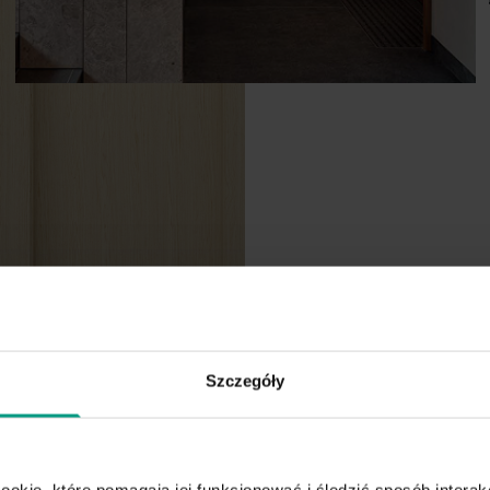
V.3 z intarsjami
Drzwi wewnętrzne
Szczegóły
ookie, które pomagają jej funkcjonować i śledzić sposób interakc