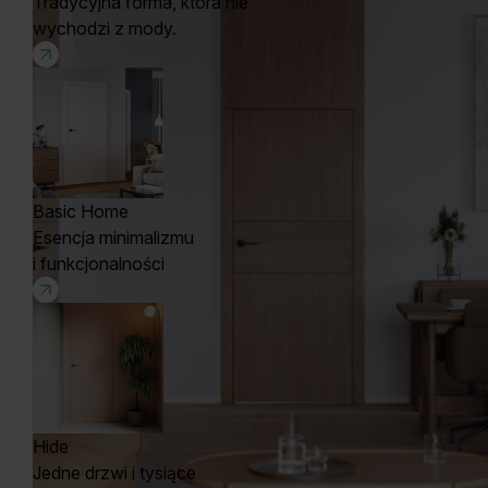
Tradycyjna forma, która nie
wychodzi z mody.
Basic Home
Esencja minimalizmu
i funkcjonalności
Hide
Jedne drzwi i tysiące