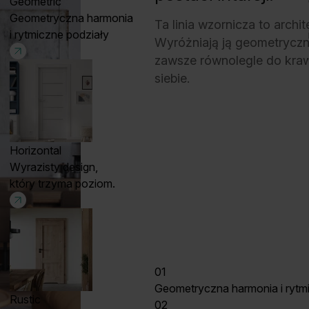
Geometric
Geometryczna harmonia
Ta linia wzornicza to archi
i rytmiczne podziały
Wyróżniają ją geometryczne 
zawsze równolegle do kraw
siebie.
Horizontal
Wyrazisty design,
który trzyma poziom.
01
Geometryczna harmonia i rytm
Rustic
02