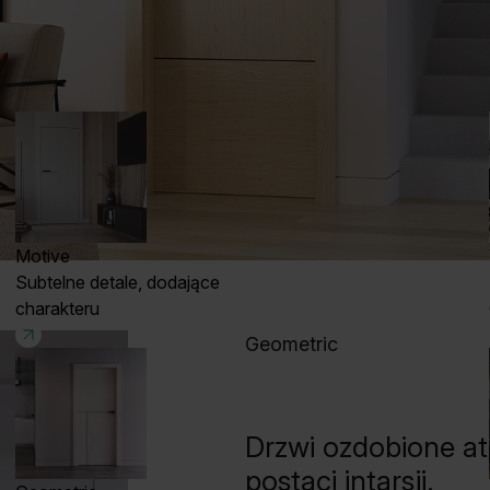
Motive
Subtelne detale, dodające
charakteru
Geometric
Drzwi ozdobione a
postaci intarsji.