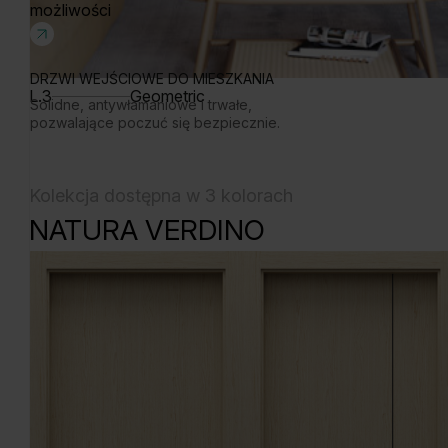
możliwości
DRZWI WEJŚCIOWE DO MIESZKANIA
L.3
Geometric
Solidne, antywłamaniowe i trwałe,
pozwalające poczuć się bezpiecznie.
Kolekcja dostępna w 3 kolorach
NATURA VERDINO