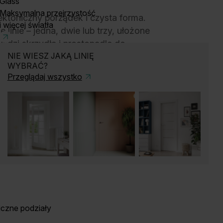
Glass
Maksymalna przejrzystość
tektoniczny porządek i czysta forma.
i więcej światła
linie – jedna, dwie lub trzy, ułożone
ędzi skrzydła i prostopadle do
NIE WIESZ JAKĄ LINIĘ
WYBRAĆ?
Przeglądaj wszystko
iczne podziały