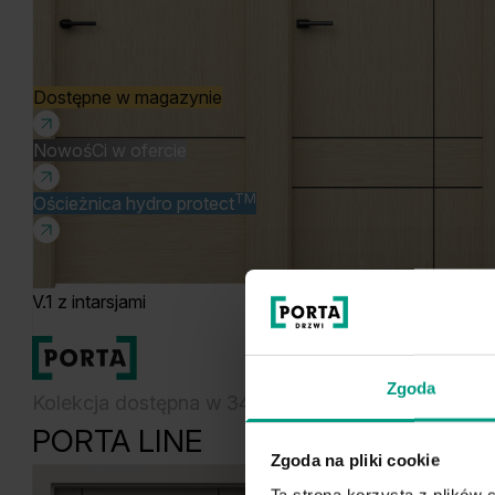
Dostępne w magazynie
NowośCi w ofercie
TM
Ościeżnica hydro protect
V.1 z intarsjami
V.2 z intarsjami
Produkty
Zgoda
Kolekcja dostępna w 34 kolorach
PORTA LINE
Zgoda na pliki cookie
Ta strona korzysta z plików c