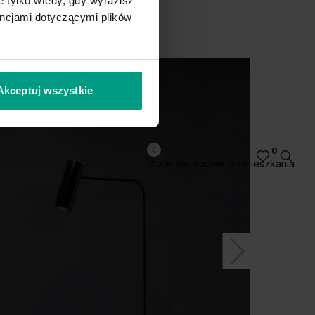
 tylko wtedy, gdy wyrazisz
encjami dotyczącymi plików
Akceptuj wszystkie
0
Drzwi wejściowe do mieszkania