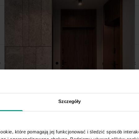
e
Okleina naturalna
Dąb
Antracyt
Buk
esne
Klasyczne
Loftowe
Wysokie
Ru
Dwuskrzydłowe
Bezprzylgowe
Pełne
Przeszklone
Z czarną ościeżnicą
Z pionową szybą
Szczegóły
lonu
Do kuchni
Do spiżarni
Do garderoby
Przesuwne, naścienne
ookie, które pomagają jej funkcjonować i śledzić sposób interakc