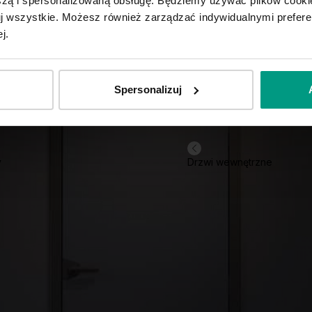
ą i spersonalizowaną obsługę. Będziemy używać plików cookie
tuj wszystkie. Możesz również zarządzać indywidualnymi prefer
j.
Spersonalizuj
y
Drzwi wewnętrzne