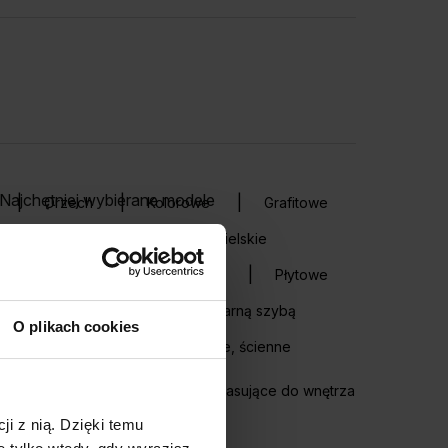
Najchętniej wybierane modele
Orzech
Kolorowe
Grafitowe
stykalne
Retro
Angielskie
Przeciwprzylga
Płycinowe
Płytowe
Ze szprosami
Z czarną szybą
O plikach cookies
Do sypialni
Przesuwne, ścienne
EXTREME RC3
Drzwi wejściowe do mieszkania, pasujące do wnętrza
ji z nią. Dzięki temu