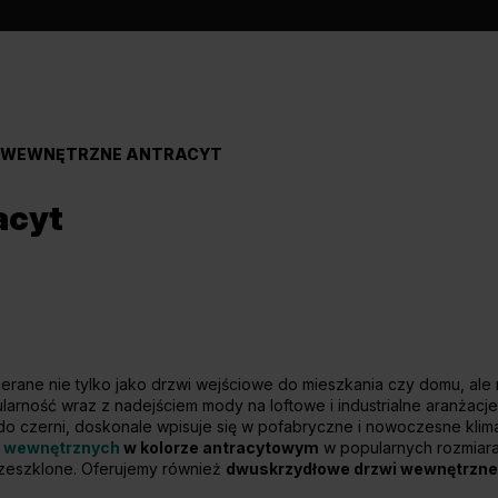
 WEWNĘTRZNE ANTRACYT
acyt
erane nie tylko jako drzwi wejściowe do mieszkania czy domu, ale
larność wraz z nadejściem mody na loftowe i industrialne aranżacje
do czerni, doskonale wpisuje się w pofabryczne i nowoczesne klim
i wewnętrznych
w kolorze antracytowym
w popularnych rozmiar
przeszklone. Oferujemy również
dwuskrzydłowe drzwi wewnętrzne