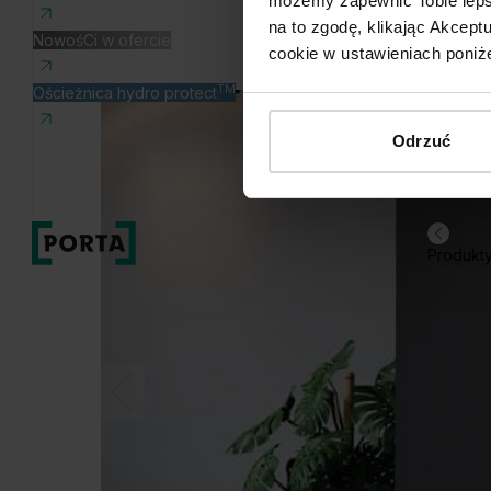
możemy zapewnić Tobie lepsz
na to zgodę, klikając Akcep
NowośCi w ofercie
cookie w ustawieniach poniże
TM
Ościeżnica hydro protect
Odrzuć
Produkt