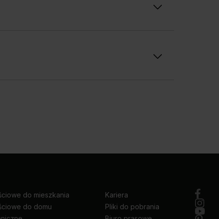
 nowoczesne drzwi przeszklone, z wąską szybą w
da charakteru każdemu wnętrzu. Drzwi antracytowe z
 również w
kolekcji PORTA LOFT
. Szczególnie
TA LINE
to drzwi przylgowe pełne,
z ozdobnymi
na czarna klamka.
ów wnętrz. Ich ciemny, neutralny odcień sprawia, że
 świetnie się sprawdzą:
ozdób. Ciemny kolor drzwi
dobrze kontrastuje z
z elementami z metalu, szkła lub betonu
ealnie współgra z ciemnymi elementami metalowymi
arakter przestrzeni.
lub
Drzwi z czarną szybą
oftowym.
ściowe do mieszkania
Kariera
ściowe do domu
Pliki do pobrania
hniczne
Biuro prasowe