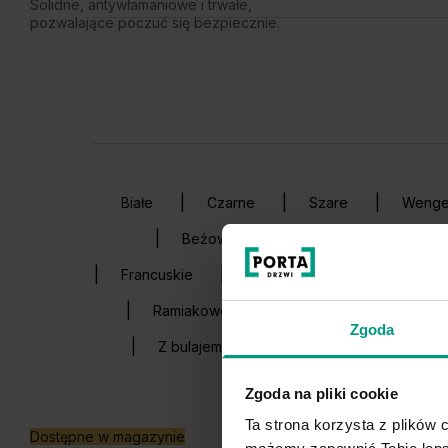
Solidne, antywłamaniowe i trwałe,
pozwalające poczuć się bezpiecznie.
Białe
Czarne
Szare
Weng
Beżowe
Zielone
Nowocz
Francuskie
Z intarsją
Frezowane
Ramiakowe/ramowe
Z lustrem
Zgoda
Z bulajem
Łazienkowe
Do sa
Zgoda na pliki cookie
Ta strona korzysta z plików c
Dostępne w magazynie