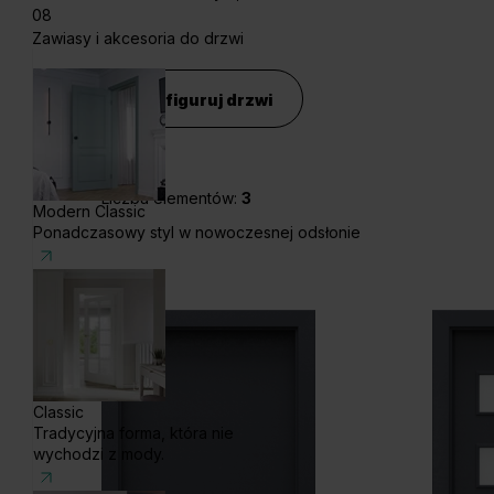
08
Zawiasy i akcesoria do drzwi
Konfiguruj drzwi
Liczba elementów:
3
Modern Classic
Ponadczasowy styl w nowoczesnej odsłonie
Classic
Tradycyjna forma, która nie
wychodzi z mody.