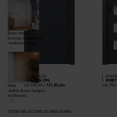
Basic Home
Esencja minimalizmu
i funkcjonalności
KOLEKCJA
KOLE
PORTA CPL
PORT
od: 595.00 /
731,85 pln
od: 785
Hide
Jedne drzwi i tysiące
możliwości
DRZWI WEJŚCIOWE DO MIESZKANIA