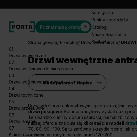
Konfigurator
Punkty sprzedaży
Poznaj naszą ofertę
Katalogi
Nasze Realizacje
Kontakt
Strona główna
Produkty
Drzwi wewnętrzne
DRZWI
01
Drzwi wewnętrzne
Drzwi wewnętrzne antr
02
Drzwi wejściowe do mieszkania
03
Drzwi wejściowe do domu
Masz pytania? Napisz
04
Drzwi techniczne
05
Drzwi w kolorze antracytowym są coraz częściej wybi
Drzwi przesuwne
drzwi pokojowe
. Kolor antracytowy zyskał dużą popu
06
Ten bardzo ciemny odcień szarości, niemal zbliżony 
Drzwi łamane
naszej ofercie znajduje się
kilkanaście modeli
drzw
07
70, 80, 90 i 100. Są tu zarówno skrzydła pełne, jak 
Klamki do drzwi
odcieniu antracytu, w rozmiarach 120-200.