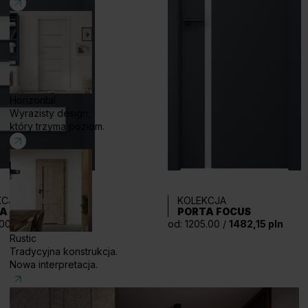
Horizontal
Wyrazisty design,
który trzyma poziom.
KCJA
KOLEKCJA
A FIT, GRUPA G
PORTA FOCUS
.00 /
965,55 pln
od: 1205.00 /
1482,15 pln
Rustic
Tradycyjna konstrukcja.
Nowa interpretacja.