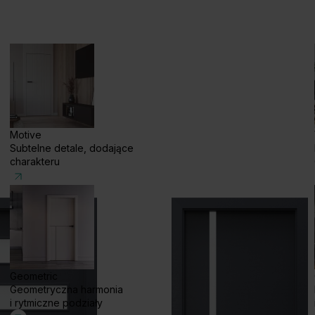
Motive
Subtelne detale, dodające
charakteru
Geometric
Geometryczna harmonia
i rytmiczne podziały