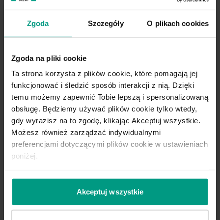
przez nas kandydata, to zadzwonimy do Ciebie z
zaproszeniem na spotkanie w ciągu około
tygodnia.
Zgoda
Szczegóły
O plikach cookies
Zgoda na pliki cookie
Ta strona korzysta z plików cookie, które pomagają jej
Spotkanie
funkcjonować i śledzić sposób interakcji z nią. Dzięki
temu możemy zapewnić Tobie lepszą i spersonalizowaną
Na tym etapie poznasz bezpośredniego
przełożonego lub kolegę/koleżankę z działu,
obsługę. Będziemy używać plików cookie tylko wtedy,
którzy opowiedzą o zakresie obowiązków i będą
gdy wyrazisz na to zgodę, klikając Akceptuj wszystkie.
chcieli poznać dokładniej Twoje dotychczasowe
doświadczenie zawodowe. W zależności od
Możesz również zarządzać indywidualnymi
stanowiska oczekuj jednego lub dwóch etapów
preferencjami dotyczącymi plików cookie w ustawieniach
rekrutacji.
poniżej.
Akceptuj wszystkie
Propozycja współpracy