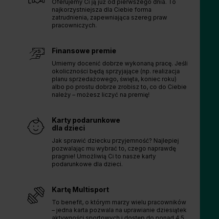
Oferujemy Ci ją już od pierwszego dnia. To
najkorzystniejsza dla Ciebie forma
zatrudnienia, zapewniająca szereg praw
pracowniczych.
Finansowe premie
Umiemy docenić dobrze wykonaną pracę. Jeśli
okoliczności będą sprzyjające (np. realizacja
planu sprzedażowego, święta, koniec roku)
albo po prostu dobrze zrobisz to, co do Ciebie
należy – możesz liczyć na premię!
Karty podarunkowe
dla dzieci
Jak sprawić dziecku przyjemność? Najlepiej
pozwalając mu wybrać to, czego naprawdę
pragnie! Umożliwią Ci to nasze karty
podarunkowe dla dzieci.
Kartę Multisport
To benefit, o którym marzy wielu pracowników
– jedna karta pozwala na uprawianie dziesiątek
aktywności sportowych i dostęp do ponad 4,5