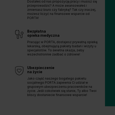
Dostałeś od nas propozycję pracy i musisz się
przeprowadzić? A może awansowałeś i
zmieniasz biuro czy fabrykę? Tak czy inaczej,
możesz liczyć na finansowe wsparcie od
PORTA!
Bezpłatna
opieka medyczna
Pracując w PORTA, dostajesz prywatną opiekę
lekarską, obejmującą pakiety badań i wizyty u
specjalistów. To świetna okazja, żeby
wszechstronnie zadbać o zdrowie!
Ubezpieczenie
na życie
Jako część naszego bogatego pakietu
socjalnego PORTA zapewnia Ci udział w
grupowym ubezpieczeniu pracowników na
życie. Jeśli cokolwiek się stanie, Ty albo Twoi
bliscy dostaniecie finansowe wsparcie!