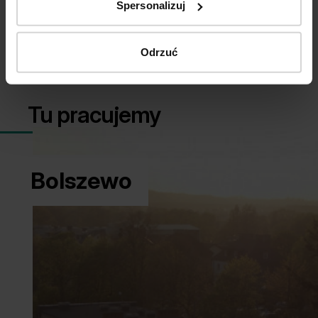
Spersonalizuj
Jeśli dasz się dobrze poznać, poznasz nas i
wspólnie uznamy, że chcemy razem pracować –
zaproponujemy Ci współpracę!
Odrzuć
Tu pracujemy
Bolszewo