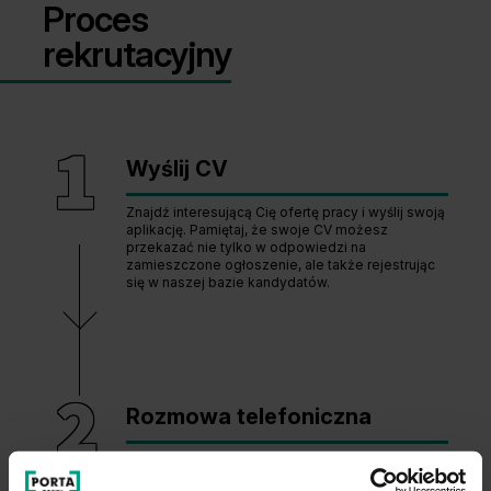
Proces
rekrutacyjny
Wyślij CV
Znajdź interesującą Cię ofertę pracy i wyślij swoją
aplikację. Pamiętaj, że swoje CV możesz
przekazać nie tylko w odpowiedzi na
zamieszczone ogłoszenie, ale także rejestrując
się w naszej bazie kandydatów.
Rozmowa telefoniczna
Jeśli zdecydujesz się na udział w rekrutacji, a
Twoje CV wpisze się w profil poszukiwanego