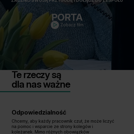
ZACZNIJ SWOJĄ PRZYGODĘ I DOŁĄCZ DO ZESPOŁU
Unia Europejska
Extranet
PORTA
Dla sygnalisty
Zobacz film
OBSERWUJ NAS
Te rzeczy są
dla nas ważne
Odpowiedzialność
Chcemy, aby każdy pracownik czuł, że może liczyć
na pomoc i wsparcie ze strony kolegów i
koleżanek. Mimo różnych obowiązków