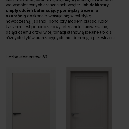
we współczesnych aranżacjach wnętrz.
Ich delikatny,
Unia Europejska
ciepły odcień balansujący pomiędzy beżem a
Extranet
szarością
doskonale wpisuje się w estetykę
Dla sygnalisty
nowoczesną, japandi, boho czy modern classic. Kolor
kaszmiru jest ponadczasowy, elegancki i uniwersalny,
dzięki czemu drzwi w tej tonacji stanowią idealne tło dla
różnych stylów aranżacyjnych, nie dominując przestrzeni.
OBSERWUJ NAS
Liczba elementów:
32