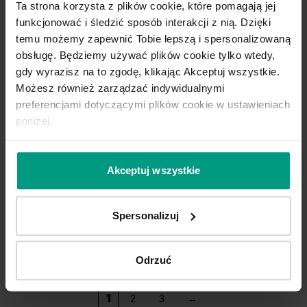
Ta strona korzysta z plików cookie, które pomagają jej
funkcjonować i śledzić sposób interakcji z nią. Dzięki
temu możemy zapewnić Tobie lepszą i spersonalizowaną
obsługę. Będziemy używać plików cookie tylko wtedy,
gdy wyrazisz na to zgodę, klikając Akceptuj wszystkie.
Możesz również zarządzać indywidualnymi
12 z 32
preferencjami dotyczącymi plików cookie w ustawieniach
poniżej.
Pokaż więcej
Akceptuj wszystkie
Spersonalizuj
Odrzuć
LUB PRZEJDŹ DO STRONY
1
2
3
→