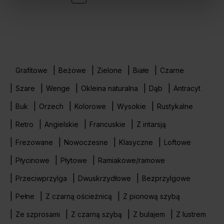
Grafitowe
Beżowe
Zielone
Białe
Czarne
Szare
Wenge
Okleina naturalna
Dąb
Antracyt
Buk
Orzech
Kolorowe
Wysokie
Rustykalne
Retro
Angielskie
Francuskie
Z intarsją
Frezowane
Nowoczesne
Klasyczne
Loftowe
Płycinowe
Płytowe
Ramiakowe/ramowe
Przeciwprzylga
Dwuskrzydłowe
Bezprzylgowe
Pełne
Z czarną ościeżnicą
Z pionową szybą
Ze szprosami
Z czarną szybą
Z bulajem
Z lustrem