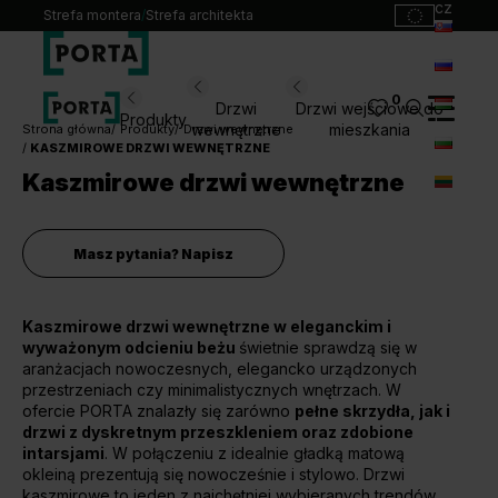
cz
Strefa montera
/
Strefa architekta
sk
ru
0
Wybierz swoje drzwi
Drzwi
Drzwi wejściowe do
Produkty
hu
wewnętrzne
mieszkania
Strona główna
Produkty
Drzwi wewnętrzne
KASZMIROWE DRZWI WEWNĘTRZNE
bg
Produkty
Kaszmirowe drzwi wewnętrzne
lt
Punkty sprzedaży
Katalogi
Masz pytania? Napisz
Kontakt
Kaszmirowe drzwi wewnętrzne w eleganckim i
Monterzy
wyważonym odcieniu beżu
świetnie sprawdzą się w
Pliki do pobrania
aranżacjach nowoczesnych, elegancko urządzonych
Biuro prasowe
przestrzeniach czy minimalistycznych wnętrzach. W
ofercie PORTA znalazły się zarówno
O nas
pełne skrzydła, jak i
drzwi z dyskretnym przeszkleniem oraz zdobione
Blog
intarsjami
. W połączeniu z idealnie gładką matową
okleiną prezentują się nowocześnie i stylowo. Drzwi
kaszmirowe to jeden z najchętniej wybieranych trendów