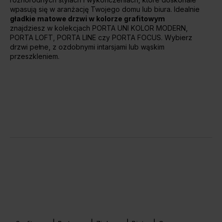
wpasują się w aranżację Twojego domu lub biura. Idealnie
Unia Europejska
gładkie matowe drzwi w kolorze grafitowym
Extranet
znajdziesz w kolekcjach PORTA UNI KOLOR MODERN,
Dla sygnalisty
PORTA LOFT, PORTA LINE czy PORTA FOCUS. Wybierz
drzwi pełne, z ozdobnymi intarsjami lub wąskim
przeszkleniem.
OBSERWUJ NAS