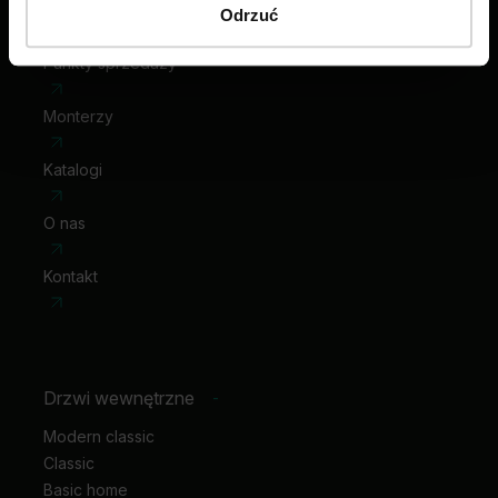
Odrzuć
Punkty sprzedaży
Monterzy
Katalogi
O nas
Kontakt
Drzwi wewnętrzne
-
Modern classic
Classic
Basic home