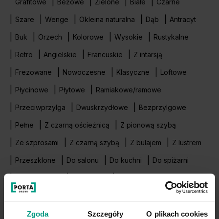
Grafitowe
Beżowe
Zielone
Białe
Czarne
Szare
Wenge
Okleina naturalna
Dąb
Antracyt
Buk
Orzech
Kolorowe
Wysokie
Rustykalne
Retro
Angielskie
Francuskie
Z intarsją
Frezowane
Nowoczesne
Klasyczne
Loftowe
Płycinowe
Płytowe
Ramiakowe/ramowe
Przeciwprzylga
Dwuskrzydłowe
Bezprzylgowe
Pełne
Z czarną ościeżnicą
Z pionową szybą
Ze szprosami
Z czarną szybą
Z bulajem
Z lustrem
Przeszklone
Do salonu
Do kuchni
Do spiżarni
Do garderoby
Do sypialni
Przesuwne, ścienne
Przesuwne, naścienne
Łazienkowe
Zgoda
Szczegóły
O plikach cookies