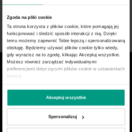
Zgoda na pliki cookie
Ta strona korzysta z plików cookie, które pomagają jej
funkcjonować i śledzić sposób interakcji z nią. Dzięki
temu możemy zapewnić Tobie lepszą i spersonalizowaną
obsługę. Będziemy używać plików cookie tylko wtedy,
gdy wyrazisz na to zgodę, klikając Akceptuj wszystkie.
Możesz również zarządzać indywidualnymi
Drzwi dobrze
preferencjami dotyczącymi plików cookie w ustawieniach
zaprojektowane
poniżej.
ZADZWOŃ
Akceptuj wszystkie
585 858 056
Spersonalizuj
Wybierz swoje drzwi