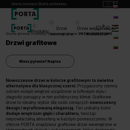
cz
Strefa montera
/
Strefa architekta
sk
ru
0
Wybierz swoje drzwi
Drzwi
Drzwi wejściowe do
Produkty
hu
wewnętrzne
mieszkania
Strona główna
Produkty
Drzwi wewnętrzne
DRZWI GRAFITOWE
Drzwi grafitowe
bg
Produkty
lt
Punkty sprzedaży
Masz pytania? Napisz
Katalogi
Kontakt
Nowoczesne drzwi w kolorze grafitowym to świetna
alternatywa dla klasycznej czerni.
Przygaszony ciemny
Monterzy
odcień ociepli wnętrze urządzone w loftowym stylu i
Pliki do pobrania
złagodzi panujący w nim pofabryczny klimat. Grafitowe
Biuro prasowe
drzwi to idealny wybór dla osób ceniących
nowoczesny
O nas
design i wyrafinowaną elegancję
. Ten unikalny kolor
dodaje wnętrzom głębi i charakteru
, tworząc
Blog
niepowtarzalną atmosferę w każdym pomieszczeniu. W
ofercie PORTA znajdziesz grafitowe drzwi wewnętrzne w
różnorodnych stylach i wykończeniach, które doskonale