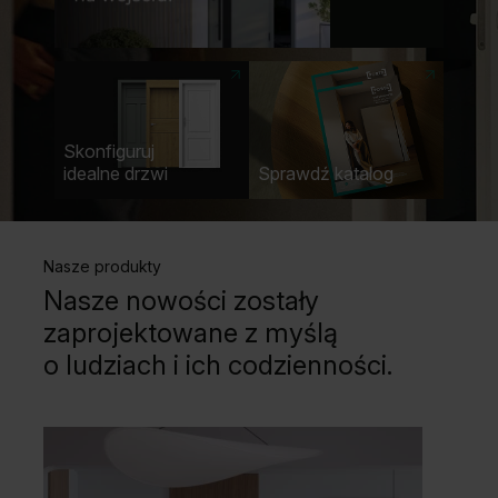
Unia Europejska
Extranet
Dla sygnalisty
Zyskaj więcej na wejściu!
Skorzystaj z promocji PAKIET KORZYŚCI
PORTA “Zyskaj więcej na wejściu”
Skonfiguruj
idealne drzwi
Sprawdź katalog
OBSERWUJ NAS
Nasze produkty
Nasze nowości zostały
zaprojektowane z myślą
o ludziach i ich codzienności.