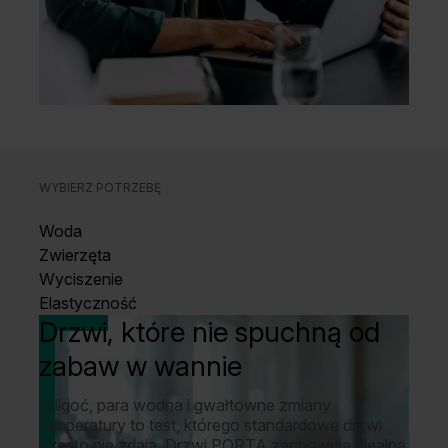
WYBIERZ POTRZEBĘ
Woda
Zwierzęta
Wyciszenie
Elastyczność
Drzwi, które nie spuchną od
zabaw w wannie
Wilgoć, para wodna i gwałtowne zmiany
temperatury to test, którego standardowe drzwi
często nie zdają. Drzwi PORTA zachowują idealną