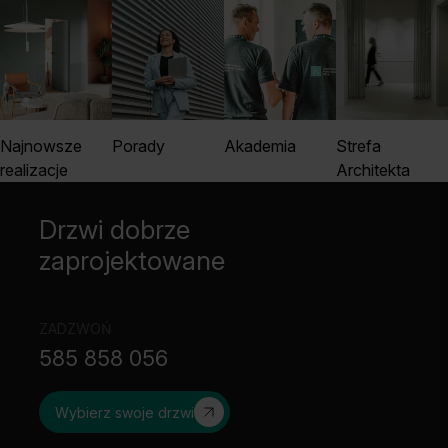
będzie wyglądać perfekcyjnie, a drzwi pozostaną
zalanie i korozję. Sprawdzą się nie tylko w
skutecznie zabezpiecza dolną krawędź skrzydła
sprawne i niezawodne przez lata.
łazience.
przed pochłanianiem wody.
Najnowsze
Porady
Akademia
Strefa
realizacje
Architekta
Drzwi dobrze
zaprojektowane
ZADZWOŃ
585 858 056
Wybierz swoje drzwi