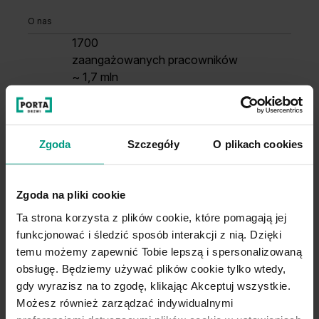
O nas
1700
zaangażowanych pracowników
~ 1,7 mln
sprzedawanych produktów rocznie
36 lat
doświadczenia w branży
Zgoda
Szczegóły
O plikach cookies
Więcej o nas
Zgoda na pliki cookie
Ta strona korzysta z plików cookie, które pomagają jej
funkcjonować i śledzić sposób interakcji z nią. Dzięki
temu możemy zapewnić Tobie lepszą i spersonalizowaną
Co zyskujesz z nami?
obsługę. Będziemy używać plików cookie tylko wtedy,
gdy wyrazisz na to zgodę, klikając Akceptuj wszystkie.
Kreator wnętrz
Możesz również zarządzać indywidualnymi
Zastanawiasz się, jak drzwi PORTA będą wyglądać