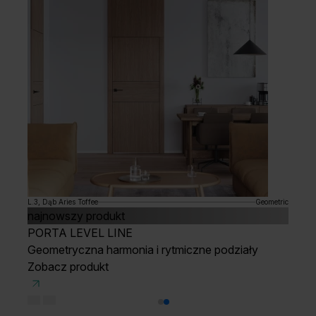
V1, Dąb Catania
L.3, Dąb Aries Toffee
Geometric
Rustic
najnowszy produkt
Porta VIGO
PORTA LEVEL LINE
Tradycyjna konstrukcja. Nowa interpretacja.
Geometryczna harmonia i rytmiczne podziały
PONADCZASOWY STYL W NOWOCZESNEJ
Zobacz produkt
ODSŁONIE
PORTA CLASSIC HOME A.0 z tablicą, Biały