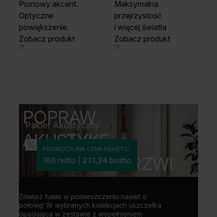
Pionowy akcent.
Maksymalna
Optyczne
przejrzystość
powiększenie.
i więcej światła
Zobacz produkt
Zobacz produkt
POPRAW
100
Pakiet Akustyczny
WOD
AKUSTYKĘ
Odporna 
powodzią
PROMOCYJNA CENA PAKIETU
TWOICH DRZWI
OŚCI
188 netto |
231,24 brutto
HYD
iejsz hałas w pomieszczeniu nawet o
łowę! W wybranych kolekcjach uszczelka
adająca w zestawie z wypełnieniem