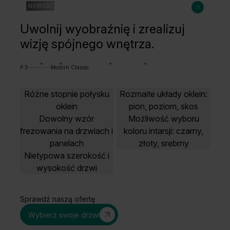
NOWOŚĆ
Uwolnij wyobraźnię i zrealizuj
wizję spójnego wnętrza.
P.3
Modern Classic
Różne stopnie połysku
Rozmaite układy oklein:
oklein
pion, poziom, skos
Dowolny wzór
Możliwość wyboru
frezowania na drzwiach i
koloru intarsji: czarny,
panelach
złoty, srebrny
Nietypowa szerokość i
wysokość drzwi
Sprawdź naszą ofertę
Wybierz swoje drzwi