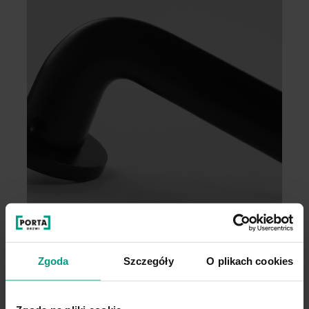
Akcesoria
Idealnie dopasowane akcesoria
Zgoda
Szczegóły
O plikach cookies
do Linii Rustic