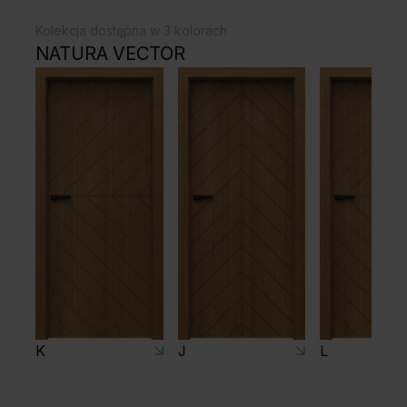
Kolekcja dostępna w 3 kolorach
NATURA VECTOR
K
J
L