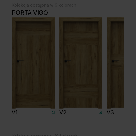
Kolekcja dostępna w 6 kolorach
PORTA VIGO
V.1
V.2
V.3