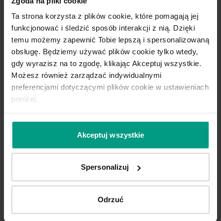
Zgoda na pliki cookie
Ta strona korzysta z plików cookie, które pomagają jej
funkcjonować i śledzić sposób interakcji z nią. Dzięki
temu możemy zapewnić Tobie lepszą i spersonalizowaną
obsługę. Będziemy używać plików cookie tylko wtedy,
ELEGANTO
SEGURA
gdy wyrazisz na to zgodę, klikając Akceptuj wszystkie.
Możesz również zarządzać indywidualnymi
preferencjami dotyczącymi plików cookie w ustawieniach
poniżej.
FIORO
ORGANIC
Akceptuj wszystkie
Odkryj kolekcję klamek i akcesoriów, które idealnie
dopełniają charakter tej linii wzorniczej drzwi. To
Spersonalizuj
detale, które przyciągają wzrok i podkreślają
indywidualny styl Twojego wnętrza.
Zobacz wszystkie klamki i gałki
Odrzuć