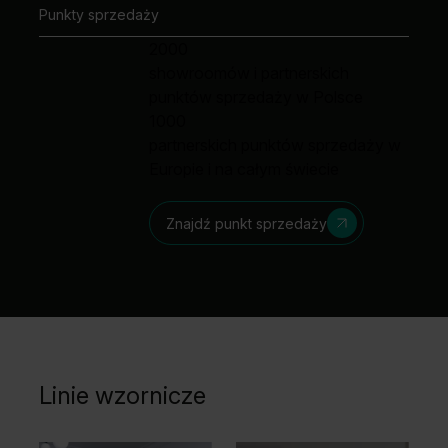
Punkty sprzedaży
2000
showroomów i partnerskich
punktów sprzedaży w Polsce
1000
partnerskich punktów sprzedaży w
Europie i na całym świecie
Znajdź punkt sprzedaży
Linie wzornicze