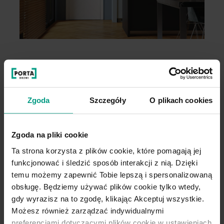
Wygodny wybór
Zgoda
Szczegóły
O plikach cookies
Kupuj WYGODNIE w komplecie. W
PORTA podpowiadamy najlepsze
rozwiązania do kolekcji, którą
Zgoda na pliki cookie
wybierzesz.
Ta strona korzysta z plików cookie, które pomagają jej
funkcjonować i śledzić sposób interakcji z nią. Dzięki
temu możemy zapewnić Tobie lepszą i spersonalizowaną
DO TEJ KOLEKCJI IDEALNIE PASUJE
obsługę. Będziemy używać plików cookie tylko wtedy,
OŚCIEŻNICA
PORTA SYSTEM
ELEGANCE
gdy wyrazisz na to zgodę, klikając Akceptuj wszystkie.
Zapytaj o nią w punkcie sprzedaży!
Możesz również zarządzać indywidualnymi
preferencjami dotyczącymi plików cookie w ustawieniach