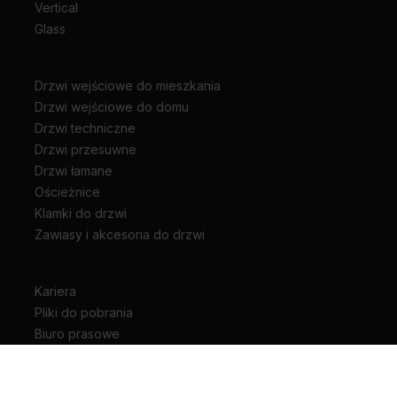
Vertical
Glass
Drzwi wejściowe do mieszkania
Drzwi wejściowe do domu
Drzwi techniczne
Drzwi przesuwne
Drzwi łamane
Ościeżnice
Klamki do drzwi
Zawiasy i akcesoria do drzwi
Kariera
Pliki do pobrania
Biuro prasowe
Blog
Unia Europejska