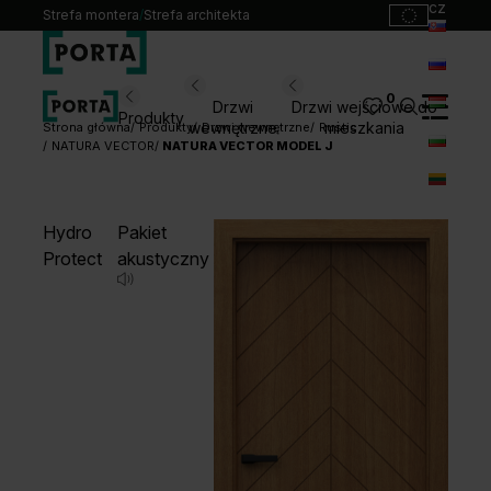
cz
Strefa montera
/
Strefa architekta
sk
ru
0
Wybierz swoje drzwi
Drzwi
Drzwi wejściowe do
Produkty
hu
wewnętrzne
mieszkania
Strona główna
Produkty
Drzwi wewnętrzne
Rustic
NATURA VECTOR
NATURA VECTOR MODEL J
bg
Produkty
lt
Punkty sprzedaży
Hydro
Pakiet
Katalogi
Protect
akustyczny
Kontakt
Monterzy
Pliki do pobrania
Biuro prasowe
O nas
Blog