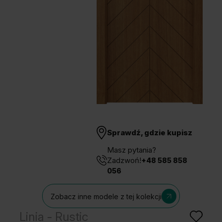
Unia Europejska
Extranet
Dla sygnalisty
OBSERWUJ NAS
Sprawdź, gdzie kupisz
Masz pytania?
Zadzwoń!
+48 585 858
056
Zobacz inne modele z tej kolekcji
Linia - Rustic