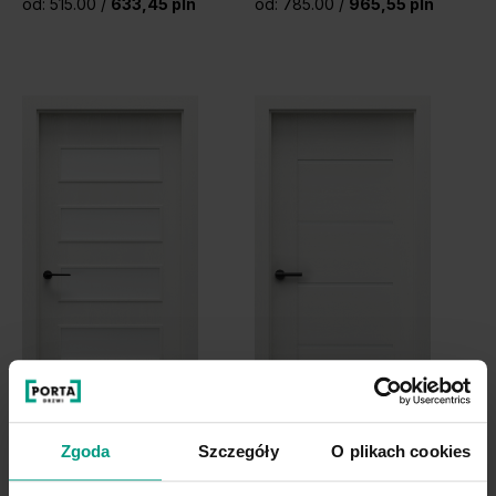
od: 515.00 /
633,45 pln
od: 785.00 /
965,55 pln
Zgoda
Szczegóły
O plikach cookies