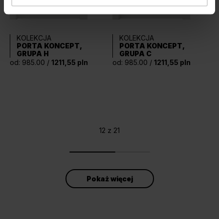
KOLEKCJA
KOLEKCJA
PORTA KONCEPT,
PORTA KONCEPT,
GRUPA H
GRUPA C
od: 985.00 /
1211,55 pln
od: 985.00 /
1211,55 pln
12 z 21
Pokaż więcej