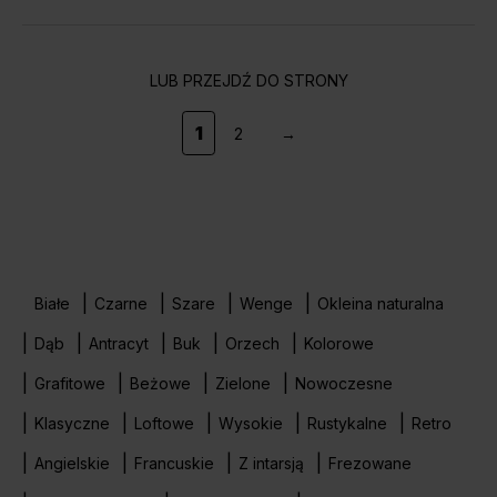
LUB PRZEJDŹ DO STRONY
1
2
→
Białe
Czarne
Szare
Wenge
Okleina naturalna
Dąb
Antracyt
Buk
Orzech
Kolorowe
Grafitowe
Beżowe
Zielone
Nowoczesne
Klasyczne
Loftowe
Wysokie
Rustykalne
Retro
Angielskie
Francuskie
Z intarsją
Frezowane