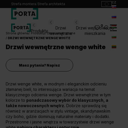
cz
Strefa montera
/
Strefa architekta
sk
ru
0
Wybierz swoje drzwi
Drzwi
Drzwi wejściowe do
Produkty
hu
wewnętrzne
mieszkania
Strona główna
Produkty
Drzwi wewnętrzne
DRZWI WEWNĘTRZNE WENGE WHITE
bg
Produkty
Drzwi wewnętrzne wenge white
lt
Punkty sprzedaży
Katalogi
Masz pytania? Napisz
Kontakt
Drzwi wenge white, w modnym i eleganckim odcieniu
Monterzy
złamanej bieli, to interesująca wariacja na temat
Pliki do pobrania
klasycznego odcienia wenge. Drzwi wewnętrzne w tym
Biuro prasowe
kolorze to
ponadczasowy wybór do klasycznych, a
także nowoczesnych wnętrz.
O nas
Dobrze sprawdzą się
również w aranżacjach w stylu vintage, skandynawskim
Blog
czy boho, gdzie dominują naturalne materiały i dodatki.
Przestronne i jasne wnętrza w towarzystwie drzwi wenge
white
nabiorą charakteru i optycznie