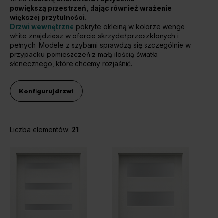
powiększą przestrzeń, dając również wrażenie
Unia Europejska
większej przytulności.
Extranet
Drzwi wewnętrzne
pokryte okleiną w kolorze wenge
Dla sygnalisty
white znajdziesz w ofercie skrzydeł przeszklonych i
pełnych. Modele z szybami sprawdzą się szczególnie w
przypadku pomieszczeń z małą ilością światła
słonecznego, które chcemy rozjaśnić.
OBSERWUJ NAS
Konfiguruj drzwi
Liczba elementów:
21