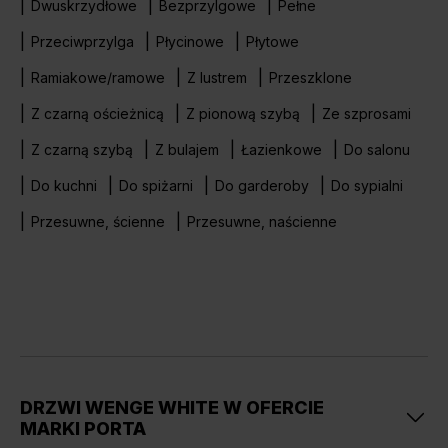
Dwuskrzydłowe
Bezprzylgowe
Pełne
Przeciwprzylga
Płycinowe
Płytowe
Ramiakowe/ramowe
Z lustrem
Przeszklone
Z czarną ościeżnicą
Z pionową szybą
Ze szprosami
Z czarną szybą
Z bulajem
Łazienkowe
Do salonu
Do kuchni
Do spiżarni
Do garderoby
Do sypialni
Przesuwne, ścienne
Przesuwne, naścienne
DRZWI WENGE WHITE W OFERCIE
MARKI PORTA