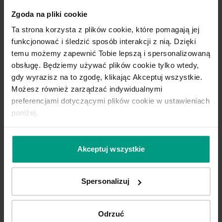
KOLEKCJA
KOLEKCJA
Zgoda na pliki cookie
PORTA VERTE
PORTA FIT, GRUPA G
PREMIUM, GRUPA E
od: 785.00 /
965,55 pln
Ta strona korzysta z plików cookie, które pomagają jej
od: 904.00 /
1111,92 pln
funkcjonować i śledzić sposób interakcji z nią. Dzięki
temu możemy zapewnić Tobie lepszą i spersonalizowaną
obsługę. Będziemy używać plików cookie tylko wtedy,
gdy wyrazisz na to zgodę, klikając Akceptuj wszystkie.
Możesz również zarządzać indywidualnymi
preferencjami dotyczącymi plików cookie w ustawieniach
poniżej.
Akceptuj wszystkie
Spersonalizuj
Odrzuć