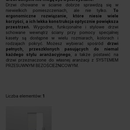
Drzwi chowane w ścianie dobrze sprawdzą się w
Unia Europejska
niewielkich pomieszczeniach, ale nie tylko.
To
Extranet
ergonomiczne rozwiązanie, które niesie wiele
Dla sygnalisty
korzyści, a ich lekka konstrukcja optycznie powiększa
przestrzeń.
Wygodne, funkcjonalne i stylowe drzwi
schowane wewnątrz ściany przy pomocy specjalnej
kasety są dostępne w wielu rozmiarach, kolorach i
rodzajach pokryć. Możesz wybierać spośród
drzwi
OBSERWUJ NAS
pełnych, przeszklonych pasujących do niemal
każdego stylu aranżacyjnego
, a także postawić na
drzwi przeznaczone do własnej aranżacji z SYSTEMEM
PRZESUWNYM BEZOŚCIEŻNICOWYM.
Liczba elementów:
1