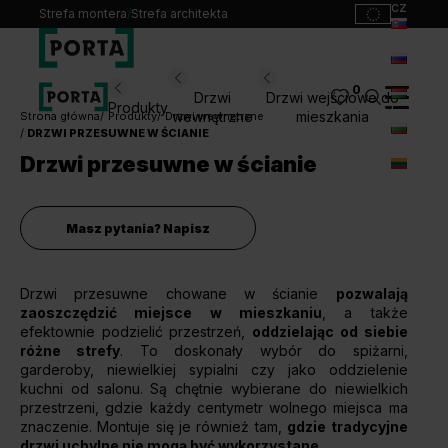
cz
Strefa montera
/
Strefa architekta
sk
ru
0
Wybierz swoje drzwi
Drzwi
Drzwi wejściowe do
Produkty
hu
wewnętrzne
mieszkania
Strona główna
Produkty
Drzwi wewnętrzne
DRZWI PRZESUWNE W ŚCIANIE
bg
Produkty
Drzwi przesuwne w ścianie
lt
Punkty sprzedaży
Katalogi
Masz pytania? Napisz
Kontakt
Drzwi przesuwne chowane w ścianie
pozwalają
Monterzy
zaoszczędzić miejsce w mieszkaniu
, a także
Pliki do pobrania
efektownie podzielić przestrzeń,
oddzielając od siebie
Biuro prasowe
różne strefy
. To doskonały wybór do spiżarni,
garderoby, niewielkiej sypialni czy jako oddzielenie
O nas
kuchni od salonu. Są chętnie wybierane do niewielkich
Blog
przestrzeni, gdzie każdy centymetr wolnego miejsca ma
znaczenie. Montuje się je również tam,
gdzie tradycyjne
drzwi uchylne nie mogą być wykorzystane.