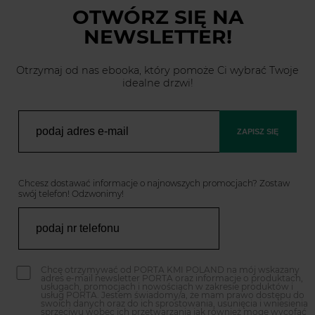
OTWÓRZ SIĘ
NA
NEWSLETTER!
Otrzymaj od nas ebooka, który pomoże Ci wybrać Twoje
idealne drzwi!
ZAPISZ SIĘ
Chcesz dostawać informacje o najnowszych promocjach? Zostaw
swój telefon! Odzwonimy!
Chcę otrzymywać od PORTA KMI POLAND na mój wskazany
adres e-mail newsletter PORTA oraz informacje o produktach,
usługach, promocjach i nowościach w zakresie produktów i
usług PORTA. Jestem świadomy/a, że mam prawo dostępu do
swoich danych oraz do ich sprostowania, usunięcia i wniesienia
sprzeciwu wobec ich przetwarzania jak również mogę wycofać