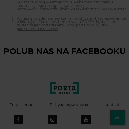
wyrażoną zgodę w każdej chwili. Pełna treść obowiązku
informacyjnego dostępna pod adresem:
https://www.porta.com.pl/obowiazek-informacyjny-newsletter
Wyrażam zgodę na przekazanie moich danych (adres e-mail, że
telefonu) do Partnerów biznesowych PORTA, których lista
dostępna jest pod adresem:
www.porta.com.pl/lista-
partnerow-handlowych
POLUB NAS NA FACEBOOKU
Porta.com.pl
Polityka prywatności
Kontakt