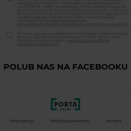
usługach, promocjach i nowościach w zakresie produktów i
usług PORTA. Jestem świadomy/a, że mam prawo dostępu do
swoich danych oraz do ich sprostowania, usunięcia i wniesienia
sprzeciwu wobec ich przetwarzania jak również mogę wycofać
wyrażoną zgodę w każdej chwili. Pełna treść obowiązku
informacyjnego dostępna pod adresem:
https://www.porta.com.pl/obowiazek-informacyjny-newsletter
Wyrażam zgodę na przekazanie moich danych (adres e-mail, że
telefonu) do Partnerów biznesowych PORTA, których lista
dostępna jest pod adresem:
www.porta.com.pl/lista-
partnerow-handlowych
POLUB NAS NA FACEBOOKU
Porta.com.pl
Polityka prywatności
Kontakt