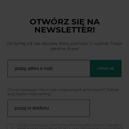
OTWÓRZ SIĘ
NA
NEWSLETTER!
Otrzymaj od nas ebooka, który pomoże Ci wybrać Twoje
idealne drzwi!
ZAPISZ SIĘ
Chcesz dostawać informacje o najnowszych promocjach? Zostaw
swój telefon! Odzwonimy!
Chcę otrzymywać od PORTA KMI POLAND na mój wskazany
adres e-mail newsletter PORTA oraz informacje o produktach,