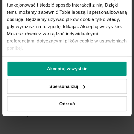
projektu.
funkcjonować i śledzić sposób interakcji z nią. Dzięki
temu możemy zapewnić Tobie lepszą i spersonalizowaną
Realizacje
obsługę. Będziemy używać plików cookie tylko wtedy,
gdy wyrazisz na to zgodę, klikając Akceptuj wszystkie.
Możesz również zarządzać indywidualnymi
To baza inspiracji PORTA DRZWI, w
preferencjami dotyczącymi plików cookie w ustawieniach
której można zapoznać się z gotowymi
poniżej.
pomysłami, do wykorzystania w swoich
projektach. Gotowe realizacje projektów
Akceptuj wszystkie
z drzwiami PORTA pomogą w inspiracji i
w zrealizowaniu projektu dla każdego
klienta.
Spersonalizuj
Konkurs PORTA BY ME
Odrzuć
2024/25