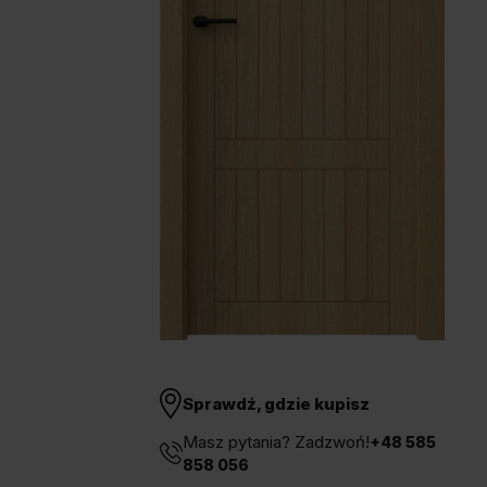
Unia Europejska
Extranet
Dla sygnalisty
OBSERWUJ NAS
Sprawdź, gdzie kupisz
Masz pytania? Zadzwoń!
+48 585
858 056