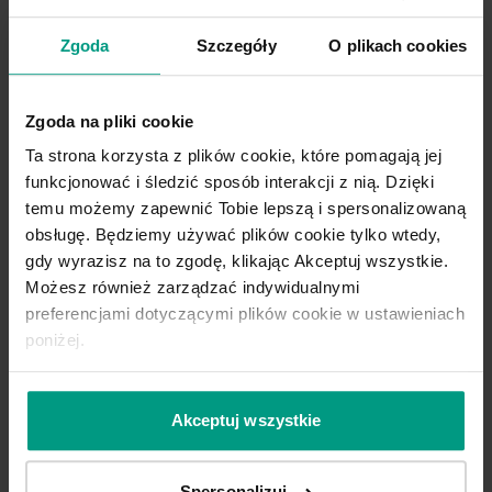
Kupuj WYGODNIE w komplecie. W
PORTA podpowiadamy najlepsze
Zgoda
Szczegóły
O plikach cookies
rozwiązania do kolekcji, którą
wybierzesz.
Zgoda na pliki cookie
Ta strona korzysta z plików cookie, które pomagają jej
funkcjonować i śledzić sposób interakcji z nią. Dzięki
DO TEJ KOLEKCJI IDEALNIE PASUJE
OŚCIEŻNICA
PORTA SYSTEM
temu możemy zapewnić Tobie lepszą i spersonalizowaną
ELEGANCE
obsługę. Będziemy używać plików cookie tylko wtedy,
Zapytaj o nią w punkcie sprzedaży!
gdy wyrazisz na to zgodę, klikając Akceptuj wszystkie.
Możesz również zarządzać indywidualnymi
preferencjami dotyczącymi plików cookie w ustawieniach
poniżej.
Konfiguruj produkt
Akceptuj wszystkie
Spersonalizuj