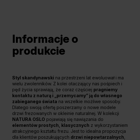
Informacje o
produkcie
Styl skandynawski
na przestrzeni lat ewoluował i ma
wielu zwolenników. Z kolei otaczający nas pośpiech i
pęd życia sprawiają, że coraz częściej
pragniemy
kontaktu z naturą i „przemycamy” ją do własnego
zabieganego świata
na wszelkie możliwe sposoby.
Dlatego swoją ofertę poszerzamy o nowe modele
drzwi frezowanych w okleinie naturalnej. W kolekcji
NATURA OSLO
pojawiają się nawiązania do
elementów prostych, klasycznych
z wykorzystaniem
atrakcyjnego kształtu frezu. Jest to idealna propozycja
dla klientów poszukujących
drzwi niepowtarzalnych
,