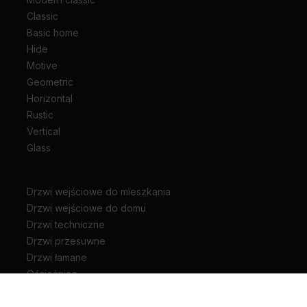
Classic
Basic home
Hide
Motive
Geometric
Horizontal
Rustic
Vertical
Glass
Drzwi wejściowe do mieszkania
Drzwi wejściowe do domu
Drzwi techniczne
Drzwi przesuwne
Drzwi łamane
Ościeżnice
Klamki do drzwi
Zawiasy i akcesoria do drzwi