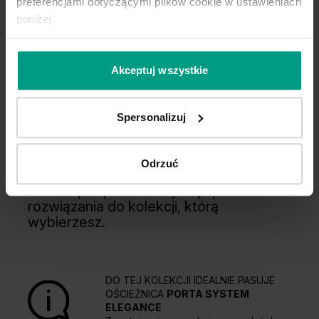
preferencjami dotyczącymi plików cookie w ustawieniach
poniżej.
Akceptuj wszystkie
Spersonalizuj
Wygodny wybór
Odrzuć
Kupuj WYGODNIE w komplecie. W
PORTA podpowiadamy najlepsze
rozwiązania do kolekcji, którą
wybierzesz.
DO TEJ KOLEKCJI IDEALNIE PASUJE
OŚCIEŻNICA
PORTA SYSTEM
ELEGANCE