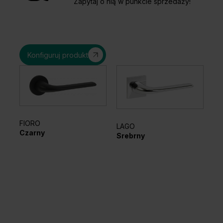
Zapytaj o nią w punkcie sprzedaży!
Konfiguruj produkt
FIORO
LAGO
EL
Czarny
Srebrny
Sr