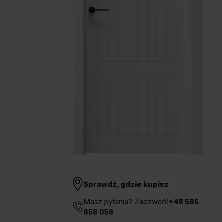
Unia Europejska
Extranet
Dla sygnalisty
OBSERWUJ NAS
Sprawdź, gdzie kupisz
Masz pytania? Zadzwoń!
+48 585
858 056