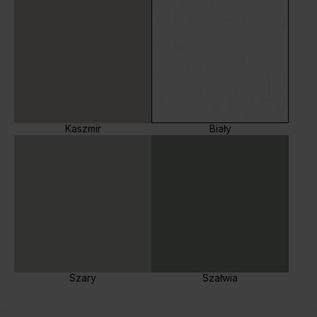
Kaszmir
Biały
Szary
Szałwia