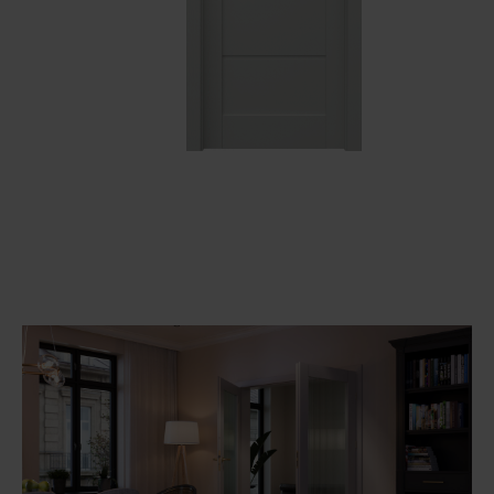
Unia Europejska
Extranet
Dla sygnalisty
OBSERWUJ NAS