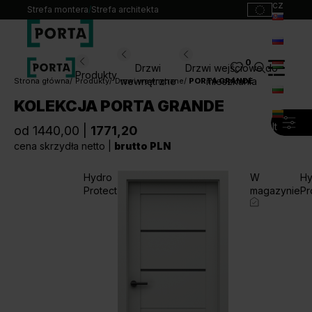
cz
Strefa montera
/
Strefa architekta
sk
ru
0
Wybierz swoje drzwi
Drzwi
Drzwi wejściowe do
Produkty
hu
wewnętrzne
mieszkania
Strona główna
Produkty
Drzwi wewnętrzne
PORTA GRANDE
bg
KOLEKCJA PORTA GRANDE
Produkty
lt
od 1440,00 |
1771,20
Punkty sprzedaży
cena skrzydła netto |
brutto PLN
Katalogi
Kontakt
Hydro
W
Hy
Protect
magazynie
Pr
Monterzy
Pliki do pobrania
Biuro prasowe
O nas
Blog