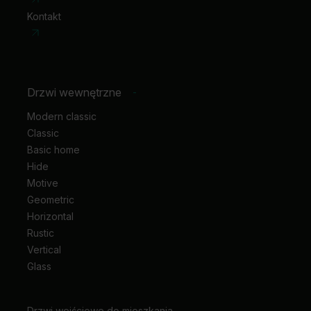
lub szczotkowanego aluminium
. Odcień listwy możesz
Kontakt
również dobrać biorąc pod uwagę kolor paneli na podłodze,
mebli lub stolarki okiennej i stworzyć świetnie uzupełniającą
się aranżację wnętrza.
Drzwi wewnętrzne
-
Modern classic
Classic
Basic home
Hide
Motive
Geometric
Horizontal
Rustic
Vertical
Glass
Drzwi wejściowe do mieszkania