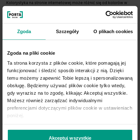
Kolorystyka na stronie internetowej może różnić się od kolorów w
rzeczywistości, w zależności od ustawień monitora.
Zgoda
Szczegóły
O plikach cookies
Kolekcja PORTA GRANDE
Drzwi wewnętrzne z kolekcji PORTA GRANDE idealnie
Zgoda na pliki cookie
uzupełnią wnętrza zaaranżowane w stylu klasycznym oraz
Ta strona korzysta z plików cookie, które pomagają jej
nowoczesnym. Elegancki i ponadczasowy design skrzydeł
funkcjonować i śledzić sposób interakcji z nią. Dzięki
drzwiowych łączy się z
trwałością i bezpieczeństwem
konstrukcji oraz wyjątkową odpornością powierzchni
temu możemy zapewnić Tobie lepszą i spersonalizowaną
skrzydła
na uszkodzenia. Kolekcja PORTA GRANDE to
obsługę. Będziemy używać plików cookie tylko wtedy,
kilkanaście modeli drzwi pełnych oraz przeszklonych, a
gdy wyrazisz na to zgodę, klikając Akceptuj wszystkie.
także praktycznych
drzwi z lustrem
, które dodatkowo
Możesz również zarządzać indywidualnymi
optycznie powiększa przestrzeń. Skrzydła w odcieniu
ponadczasowej bieli, która sprawdzi się w każdym wnętrzu,
preferencjami dotyczącymi plików cookie w ustawieniach
oraz nowoczesnym i modnym jasnym odcieniu szarości,
poniżej.
doskonale uzupełniającym zarówno
klasyczne aranżacje,
jak i mieszkania urządzone w nowoczesnym stylu.
Drzwi
z tej kolekcji wpiszą się zarówno w jasne i przestronne
wnętrza, a w ciasnych i wąskich pomieszczeniach optycznie
Akceptuj wszystkie