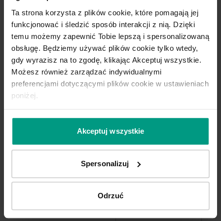
Ta strona korzysta z plików cookie, które pomagają jej
DO TEJ KOLEKCJI IDEALNIE PASUJE
funkcjonować i śledzić sposób interakcji z nią. Dzięki
OŚCIEŻNICA
PORTA SYSTEM
temu możemy zapewnić Tobie lepszą i spersonalizowaną
ELEGANCE
obsługę. Będziemy używać plików cookie tylko wtedy,
Zapytaj o nią w punkcie sprzedaży!
gdy wyrazisz na to zgodę, klikając Akceptuj wszystkie.
Możesz również zarządzać indywidualnymi
preferencjami dotyczącymi plików cookie w ustawieniach
DO POMIESZCZEŃ MOKRYCH, JAK
poniżej.
ŁAZIENKA CZY PRALNIA WYBIERZ
100% WODOODPORNĄ OŚCIEŻNICĘ
HYDRO PROTECT ™
Akceptuj wszystkie
Spersonalizuj
Konfiguruj produkt
Odrzuć