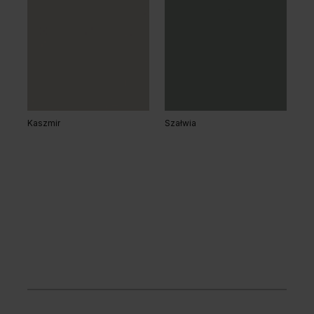
Kaszmir
Szałwia