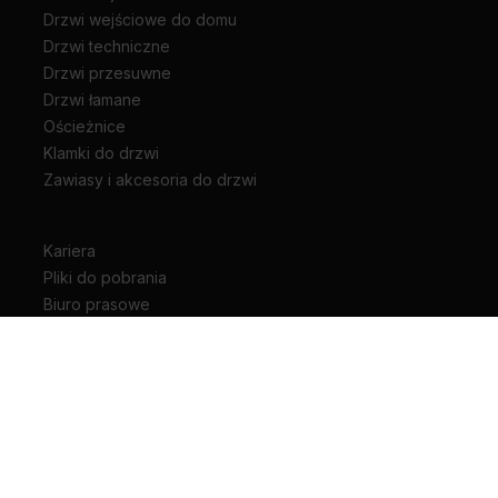
Drzwi wejściowe do domu
Drzwi techniczne
Drzwi przesuwne
Drzwi łamane
Ościeżnice
Klamki do drzwi
Zawiasy i akcesoria do drzwi
Kariera
Pliki do pobrania
Biuro prasowe
Blog
Unia Europejska
Extranet
Dla sygnalisty
Rodzaje drzwi wewnętrznych
+