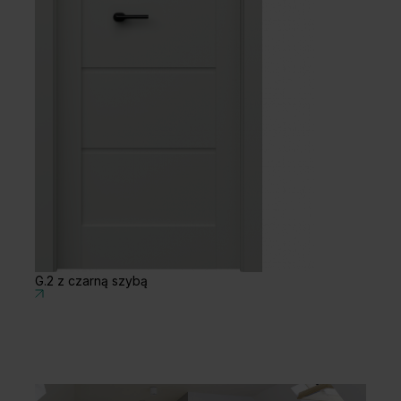
G.2 z czarną szybą
B