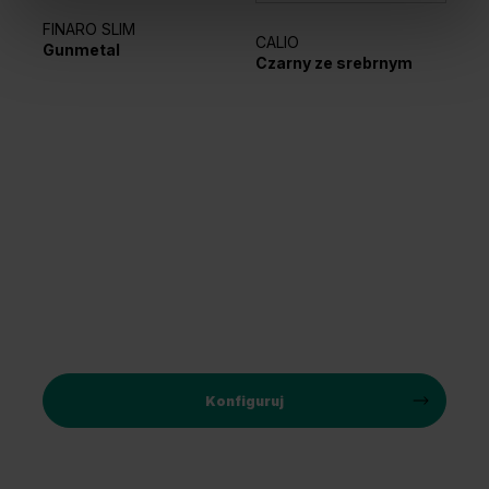
FINARO SLIM
CALIO
Gunmetal
EL
Czarny ze srebrnym
Sr
Konfiguruj