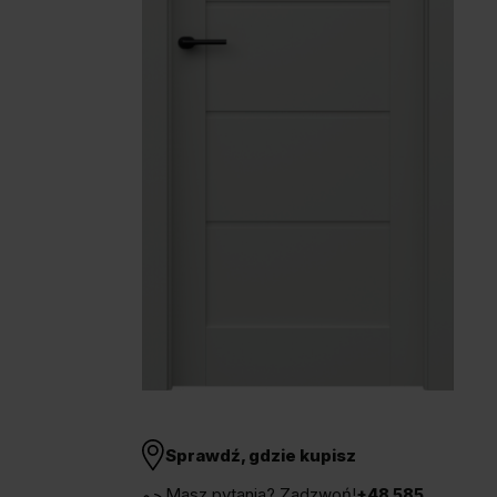
Unia Europejska
Extranet
Dla sygnalisty
OBSERWUJ NAS
Sprawdź, gdzie kupisz
Masz pytania? Zadzwoń!
+48 585