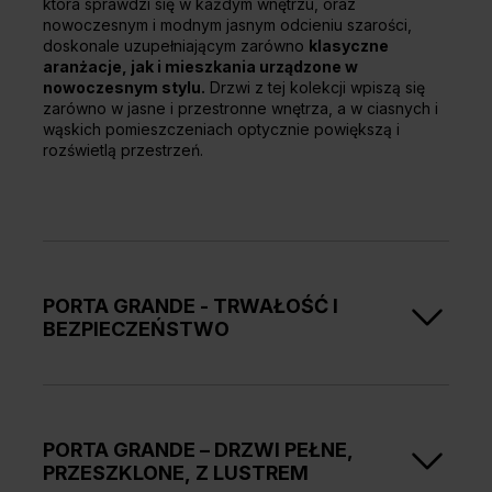
która sprawdzi się w każdym wnętrzu, oraz
nowoczesnym i modnym jasnym odcieniu szarości,
doskonale uzupełniającym zarówno
klasyczne
aranżacje, jak i mieszkania urządzone w
nowoczesnym stylu.
Drzwi z tej kolekcji wpiszą się
zarówno w jasne i przestronne wnętrza, a w ciasnych i
wąskich pomieszczeniach optycznie powiększą i
rozświetlą przestrzeń.
PORTA GRANDE - TRWAŁOŚĆ I
BEZPIECZEŃSTWO
Ramiakowa konstrukcja
drzwi wewnętrznych
z
kolekcji PORTA GRANDE zapewnia
solidność i
trwałość, które są gwarantem wysokiej jakości
na
PORTA GRANDE – DRZWI PEŁNE,
długie lata.
Ramiaki poziome wzmocnione
PRZESZKLONE, Z LUSTREM
wielowarstwową konstrukcją drewnianą
sprawiają,