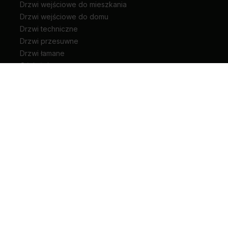
Drzwi wejściowe do mieszkania
Drzwi wejściowe do domu
Drzwi techniczne
Drzwi przesuwne
Drzwi łamane
Ościeżnice
Klamki do drzwi
Zawiasy i akcesoria do drzwi
Kariera
Pliki do pobrania
Biuro prasowe
Blog
Unia Europejska
Extranet
Dla sygnalisty
Rodzaje drzwi wewnętrznych
+