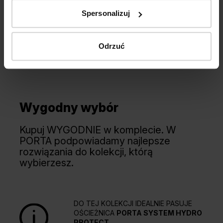
Spersonalizuj
Odrzuć
Wygodny wybór
Kupuj WYGODNIE w komplecie. W
PORTA podpowiadamy najlepsze
rozwiązania do kolekcji, którą
wybierzesz.
DO TEJ KOLEKCJI IDEALNIE PASUJE
OŚCIEŻNICA
PORTA SYSTEM HYDRO
PROTECT