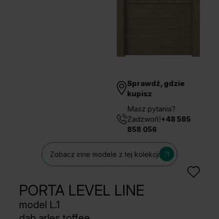
Unia Europejska
Extranet
Dla sygnalisty
OBSERWUJ NAS
Sprawdź, gdzie
kupisz
Masz pytania?
Zadzwoń!
+48 585
858 056
Zobacz inne modele z tej kolekcji
PORTA LEVEL LINE
model L.1
dąb arles toffee