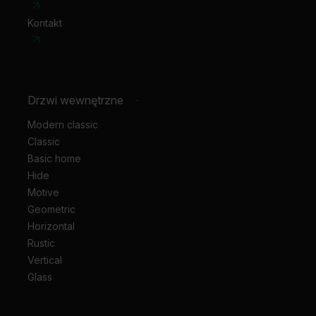
do ceny ośc.)
skrzydła przesuwne: pochwyt podłużny
Kontakt
skrzydła przesuwne: zamek hakowy z pochwytami
bocznymi
Drzwi wewnętrzne
-
Modern classic
Classic
Basic home
Hide
Motive
Geometric
Horizontal
Rustic
Vertical
Glass