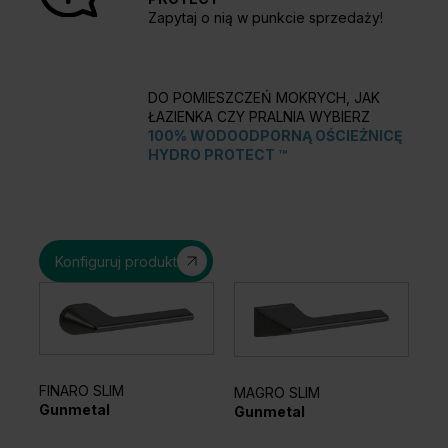
Zapytaj o nią w punkcie sprzedaży!
DO POMIESZCZEŃ MOKRYCH, JAK
ŁAZIENKA CZY PRALNIA WYBIERZ
100% WODOODPORNĄ OŚCIEŻNICĘ
HYDRO PROTECT ™
Konfiguruj produkt
FINARO SLIM
MAGRO SLIM
AN
Gunmetal
Gunmetal
Cz