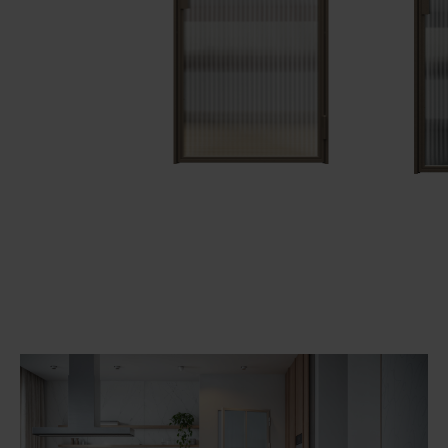
Unia Europejska
Extranet
Dla sygnalisty
OBSERWUJ NAS