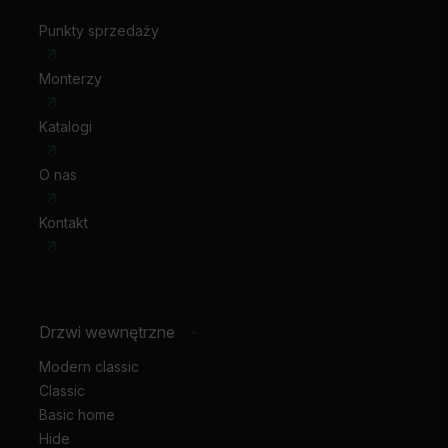
nakładki na zawiasy standard
klamka z szyldem
Punkty sprzedaży
Monterzy
Katalogi
O nas
Kontakt
Drzwi wewnętrzne
-
Modern classic
Classic
Basic home
Hide