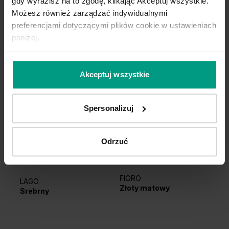
gdy wyrazisz na to zgodę, klikając Akceptuj wszystkie.
Możesz również zarządzać indywidualnymi
preferencjami dotyczącymi plików cookie w ustawieniach
DO TEJ KOLEKCJI IDEALNIE PASUJE
poniżej.
OŚCIEŻNICA
PORTA SYSTEM
Zapytaj o nią w punkcie sprzedaży!
Akceptuj wszystkie
Konfiguruj produkt
Spersonalizuj
Odrzuć
FIORO
LAGO
EL
Złoty matowy
Srebrny
Sr