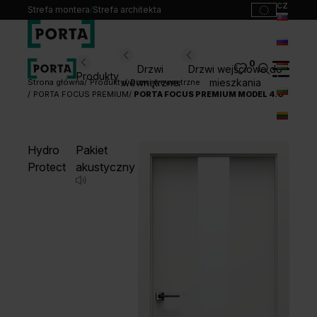
cz
Strefa montera
/
Strefa architekta
sk
ru
0
Wybierz swoje drzwi
Drzwi
Drzwi wejściowe do
Produkty
hu
wewnętrzne
mieszkania
Strona główna
Produkty
Drzwi wewnętrzne
PORTA FOCUS PREMIUM
PORTA FOCUS PREMIUM MODEL 4.C
bg
Produkty
lt
Punkty sprzedaży
Hydro
Pakiet
Katalogi
Protect
akustyczny
Kontakt
Monterzy
Pliki do pobrania
Biuro prasowe
O nas
Blog