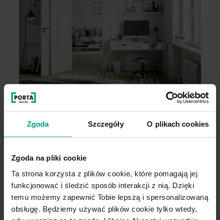
Zgoda
Szczegóły
O plikach cookies
Wygodny wybór
Zgoda na pliki cookie
Ta strona korzysta z plików cookie, które pomagają jej
Kupuj WYGODNIE w komplecie. W
funkcjonować i śledzić sposób interakcji z nią. Dzięki
PORTA podpowiadamy najlepsze
temu możemy zapewnić Tobie lepszą i spersonalizowaną
rozwiązania do kolekcji, którą
obsługę. Będziemy używać plików cookie tylko wtedy,
wybierzesz.