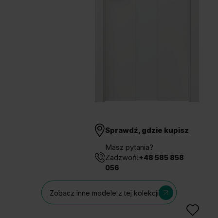
Unia Europejska
Extranet
Dla sygnalisty
OBSERWUJ NAS
Sprawdź, gdzie kupisz
Masz pytania?
Zadzwoń!
+48 585 858
056
Zobacz inne modele z tej kolekcji