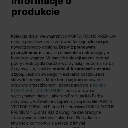
Informacje o
produkcie
Kolekcja drzwi wewnętrznych PORTA FOCUS PREMIUM
nadaje pomieszczeniu zarówno funkcjonalności jak i
nowoczesnego designu. Drzwi
z pionowym
przeszkleniem
staną się elementem dekoracyjnym
każdego wnętrza. W ramach kolekcji można dobrać
pokrycie skrzydła bardzo wytrzymałą i odporną Farbą
Akrylową UV, a także
model 4.A zamówić z czarną
szybą
. Jeśli do swojego mieszkania poszukujesz
skrzydeł pełnych, które będą się komponować z
drzwiami przeszklonymi, zobacz modele z
kolekcji
PORTA VECTOR PREMIUM
- pokryte równie
wytrzymałym białym Lakierem Premium lub Farbą
Akrylową UV. Świetnie uzupełniają się modele PORTA
VECTOR PREMIUM E oraz U z drzwiami PORTA FOCUS
PREMIUM 4.E. oraz 4.D. z uwagi na dekoracyjne
frezowanie o zbliżonym układzie. Skrzydła te z
łatwością komponują się także z innymi