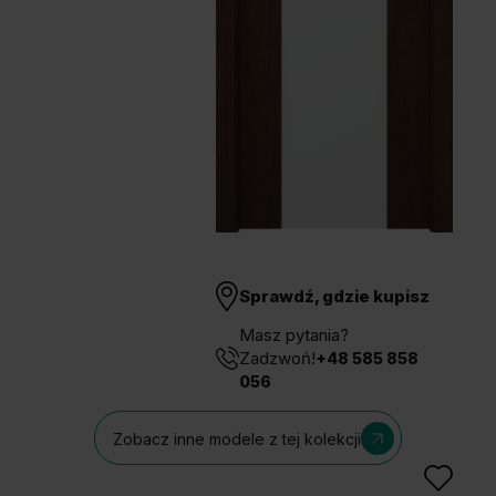
Unia Europejska
Extranet
Dla sygnalisty
OBSERWUJ NAS
Sprawdź, gdzie kupisz
Masz pytania?
Zadzwoń!
+48 585 858
056
Zobacz inne modele z tej kolekcji