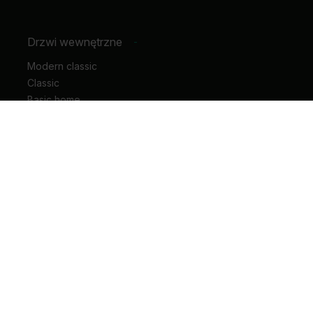
Drzwi wewnętrzne
-
Modern classic
Classic
Basic home
Hide
Motive
Geometric
Horizontal
Rustic
Vertical
Glass
Drzwi wejściowe do mieszkania
Drzwi wejściowe do domu
Drzwi techniczne
Drzwi przesuwne