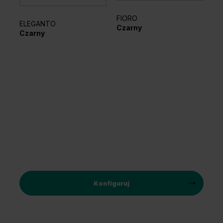
FIORO
AZ
ELEGANTO
Czarny
Cz
Czarny
Konfiguruj