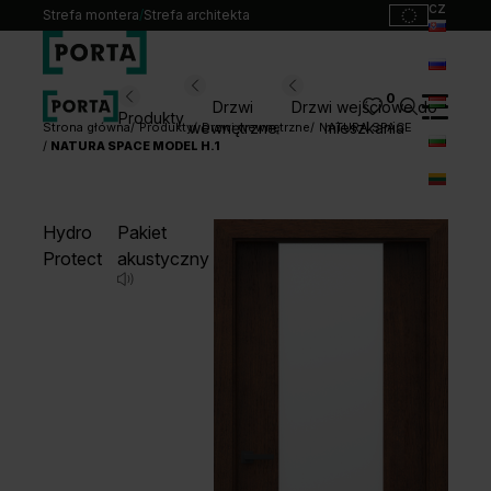
cz
Strefa montera
/
Strefa architekta
sk
ru
0
Wybierz swoje drzwi
Drzwi
Drzwi wejściowe do
Produkty
hu
wewnętrzne
mieszkania
Strona główna
Produkty
Drzwi wewnętrzne
NATURA SPACE
NATURA SPACE MODEL H.1
bg
Produkty
lt
Punkty sprzedaży
Hydro
Pakiet
Katalogi
Protect
akustyczny
Kontakt
Monterzy
Pliki do pobrania
Biuro prasowe
O nas
Blog