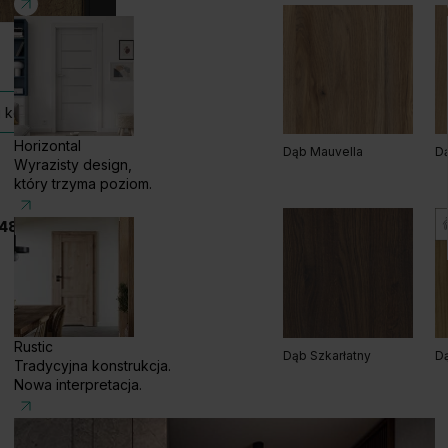
Kaszmir
Sz
Grupa cenowa (3)
 kolekcji
Horizontal
Dąb Mauvella
Dą
Wyrazisty design,
który trzyma poziom.
48 585 858 056
Dąb Lorenzo
Hi
Rustic
Dąb Szkarłatny
Dą
Tradycyjna konstrukcja.
Nowa interpretacja.