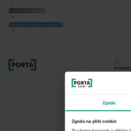
NowośCi w ofercie
TM
Ościeżnica hydro protect
Produkt
Zgoda
Zgoda na pliki cookie
Ta strona korzysta z plików c