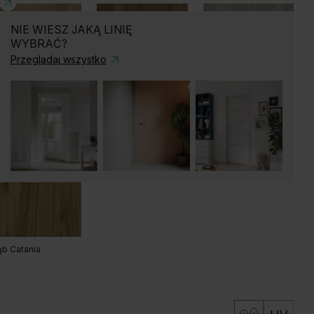
NIE WIESZ JAKĄ LINIĘ
WYBRAĆ?
ary Piaskowy
Szary Przykurzony
Przeglądaj wszystko
b Craft Złoty
Akacja Miodowa
Akacja Srebrna
kora Naturalna
Akacja Lakeland
Dąb Kendal Naturalny
Jasna
b Catania