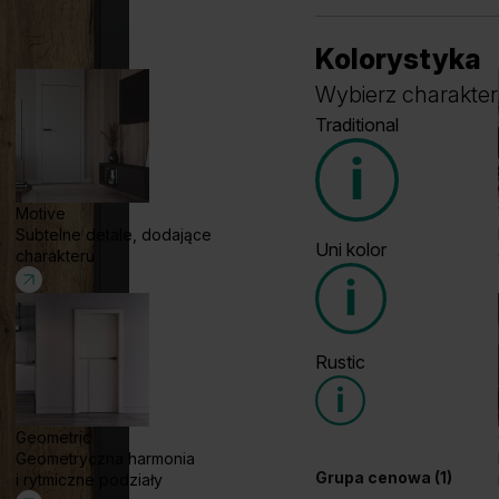
Kolorystyka
Wybierz charakter
Traditional
Motive
Subtelne detale, dodające
Uni kolor
charakteru
Grupa cenowa (2)
Rustic
Grupa cenowa (4)
Geometric
Geometryczna harmonia
Dąb Matowy Ciemny
Dą
Grupa cenowa (1)
i rytmiczne podziały