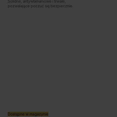
Solidne, antywłamaniowe i trwałe,
pozwalające poczuć się bezpiecznie.
Dostępne w magazynie