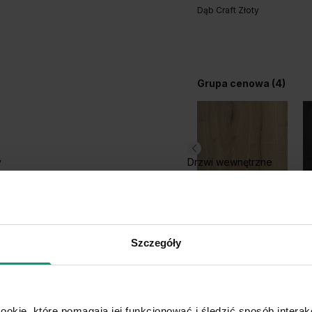
Dąb Craft Złoty
Grupa cenowa (4)
y
Drzwi wewnętrzne
Halifax Naturalny
D
Szczegóły
ookie, które pomagają jej funkcjonować i śledzić sposób interakc