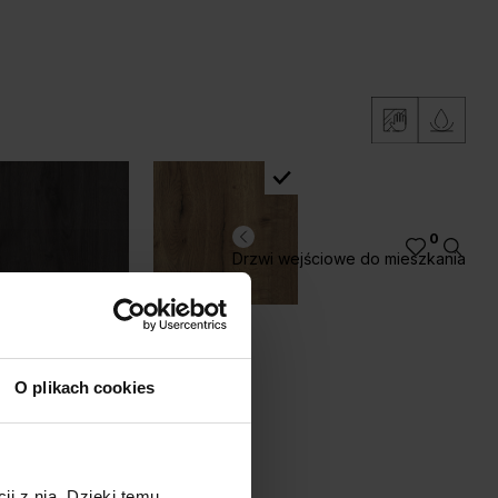
0
Drzwi wejściowe do mieszkania
ąb Sherman
Halifax Tabak
O plikach cookies
ji z nią. Dzięki temu