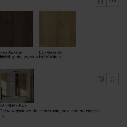
kora Jackson
Dąb Angielski
Najchętniej wybierane modele
iemny
Hamilton
EXTREME RC3
Drzwi wejściowe do mieszkania, pasujące do wnętrza