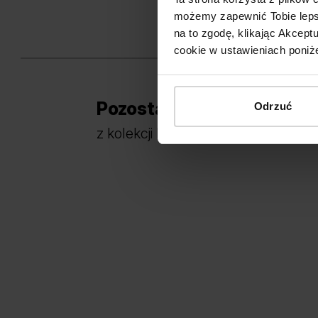
możemy zapewnić Tobie lepsz
na to zgodę, klikając Akcep
cookie w ustawieniach poniże
Pozostałe modele
Odrzuć
z kolekcji PORTA LOFT