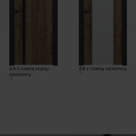
4.A z czarną szybą i
4.B z czarną ościeżnicą
ościeżnicą