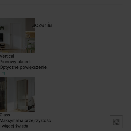
 i kolor wykończenia
Vertical
Pionowy akcent.
Optyczne powiększenie.
Glass
Maksymalna przejrzystość
b Kalifornia
Dąb Naturalny
Dąb Matowy
i więcej światła