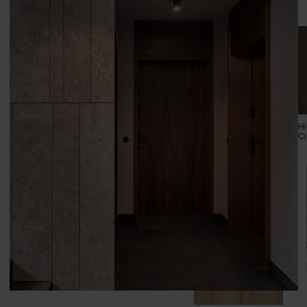
Grupa cenowa (2)
Hikora Jackson Jasny
Hi
C
Grupa cenowa (3)