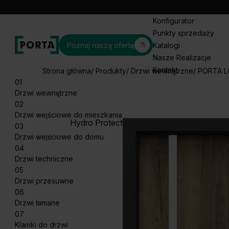
Konfigurator
Punkty sprzedaży
Poznaj naszą ofertę
Katalogi
Nasze Realizacje
Kontakt
Strona główna
Produkty
Drzwi wewnętrzne
PORTA L
01
Drzwi wewnętrzne
02
Drzwi wejściowe do mieszkania
Hydro Protect
03
Drzwi wejściowe do domu
04
Drzwi techniczne
05
Drzwi przesuwne
06
Drzwi łamane
07
Klamki do drzwi