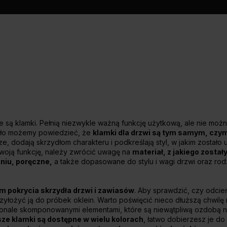
e są klamki. Pełnią niezwykle ważną funkcję użytkową, ale nie moż
iało możemy powiedzieć, że
klamki dla drzwi są tym samym, czy
e, dodają skrzydłom charakteru i podkreślają styl, w jakim zostało
 swoją funkcję, należy zwrócić uwagę na
materiał, z jakiego został
iu, poręczne,
a także dopasowane do stylu i wagi drzwi oraz rod
m pokrycia skrzydła drzwi i zawiasów
. Aby sprawdzić, czy odcie
rzyłożyć ją do próbek oklein. Warto poświęcić nieco dłuższą chwilę
onale skomponowanymi elementami, które są niewątpliwą ozdobą ni
ze klamki są dostępne w wielu kolorach
, łatwo dobierzesz je do