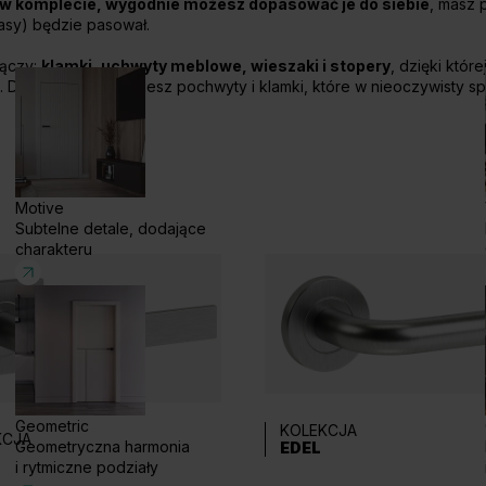
 w komplecie, wygodnie możesz dopasować je do siebie
, masz 
asy) będzie pasował.
 łączy:
klamki, uchwyty meblowe, wieszaki i stopery
, dzięki które
ze. Dodatkowo znajdziesz pochwyty i klamki, które w nieoczywisty s
Motive
Subtelne detale, dodające
charakteru
Geometric
KOLEKCJA
KCJA
Geometryczna harmonia
EDEL
i rytmiczne podziały