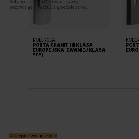
Solidne, antywłamaniowe i trwałe,
pozwalające poczuć się bezpiecznie.
KOLEKCJA
KOLE
PORTA GRANIT (III KLASA
PORT
EUROPEJSKA, DAWNIEJ KLASA
EURO
"C")
Dostępne w magazynie