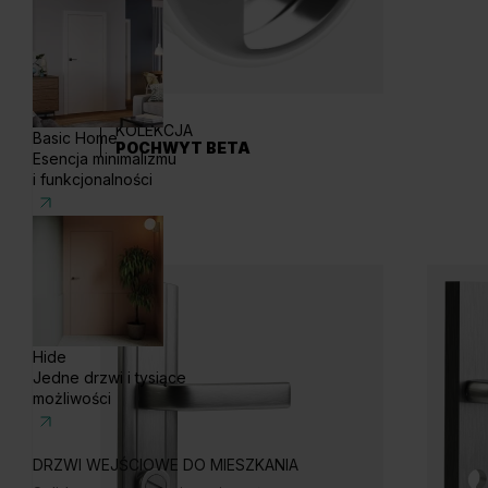
KOLEKCJA
Basic Home
POCHWYT BETA
Esencja minimalizmu
i funkcjonalności
Hide
Jedne drzwi i tysiące
możliwości
DRZWI WEJŚCIOWE DO MIESZKANIA