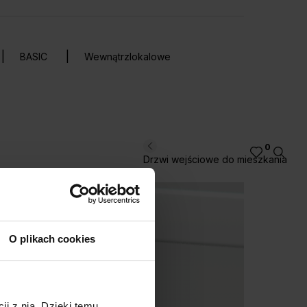
BASIC
Wewnątrzlokalowe
0
Drzwi wejściowe do mieszkania
O plikach cookies
ji z nią. Dzięki temu