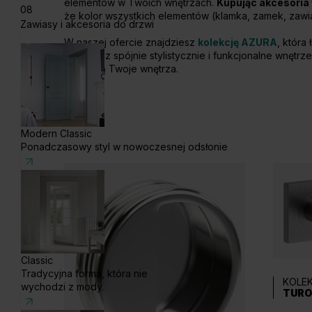
elementów w Twoich wnętrzach.
Kupując akcesoria
08
że kolor wszystkich elementów (klamka, zamek, zawi
Zawiasy i akcesoria do drzwi
W naszej ofercie znajdziesz
kolekcję AZURA
, która
stworzysz spójnie stylistycznie i funkcjonalne wnętr
odmienią Twoje wnętrza.
Modern Classic
Ponadczasowy styl w nowoczesnej odsłonie
Classic
Tradycyjna forma, która nie
KOLE
wychodzi z mody.
TURO