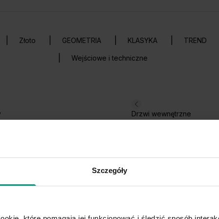
Złoto
GEOMETRIA
KLASYKA
TREND
Wejściowe i techniczne
y
Drzwi wewnętrzne
Szczegóły
ookie, które pomagają jej funkcjonować i śledzić sposób interakc