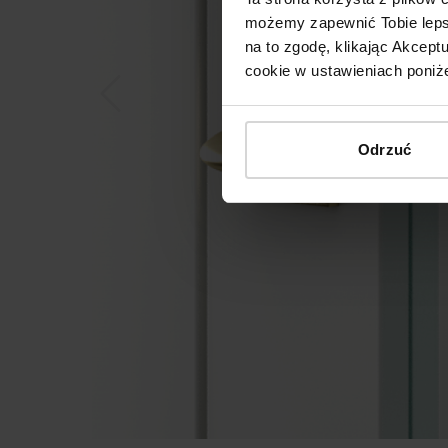
możemy zapewnić Tobie lepsz
na to zgodę, klikając Akcep
cookie w ustawieniach poniże
Odrzuć