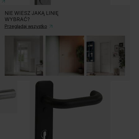
NIE WIESZ JAKĄ LINIĘ
WYBRAĆ?
Przeglądaj wszystko
KOLEKCJA
ROYAL (III KLASA EUROPEJSKA,
DAWNIEJ KLASA "C")