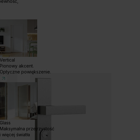
pewność,
j
posób
Vertical
Pionowy akcent.
Optyczne powiększenie.
Glass
Maksymalna przejrzystość
i więcej światła