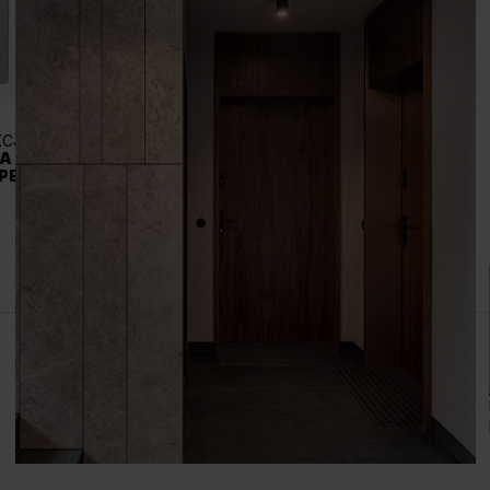
KCJA
A OPAL (II KLASA
PEJSKA)
4
←
1
2
3