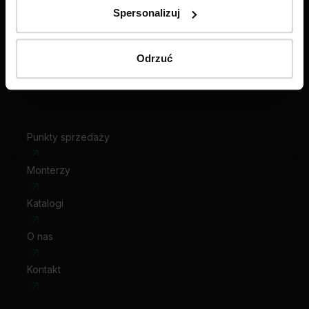
ZADZWOŃ
Spersonalizuj
585 858 056
Odrzuć
Wybierz swoje drzwi
Punkty sprzedaży
Monterzy
Katalogi
O nas
Kontakt