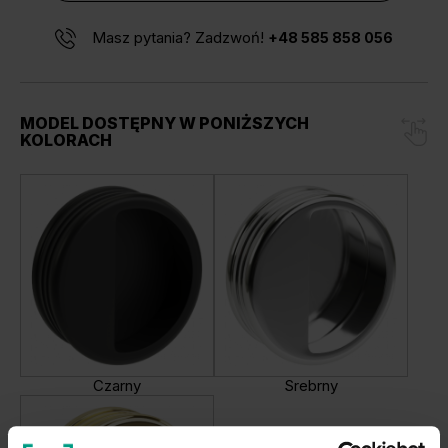
Masz pytania? Zadzwoń!
+48 585 858 056
MODEL DOSTĘPNY W PONIŻSZYCH
KOLORACH
Czarny
Srebrny