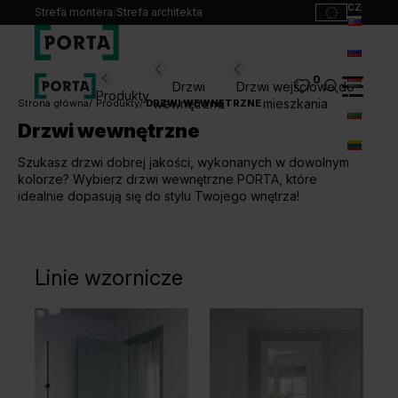
cz
Strefa montera
/
Strefa architekta
sk
ru
0
Wybierz swoje drzwi
Drzwi
Drzwi wejściowe do
Produkty
hu
wewnętrzne
mieszkania
Strona główna
Produkty
DRZWI WEWNĘTRZNE
Drzwi wewnętrzne
bg
Produkty
lt
Szukasz drzwi dobrej jakości, wykonanych w dowolnym
Punkty sprzedaży
kolorze? Wybierz drzwi wewnętrzne PORTA, które
Katalogi
idealnie dopasują się do stylu Twojego wnętrza!
Kontakt
Monterzy
Linie wzornicze
Pliki do pobrania
Biuro prasowe
O nas
Blog