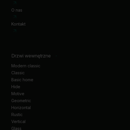
100
1090 mm
O nas
Kontakt
Sprawdź jak dopasować
prawidłowy wymiar otworu na drzwi
korzystając z porad dostępnych na naszym blogu.
Drzwi wewnętrzne
-
Modern classic
Classic
Basic home
Hide
Motive
Geometric
Horizontal
Rustic
Vertical
Glass