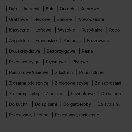
Dąb
Antracyt
Buk
Orzech
Kolorowe
Grafitowe
Beżowe
Zielone
Nowoczesne
Klasyczne
Loftowe
Wysokie
Rustykalne
Retro
Angielskie
Francuskie
Z intarsją
Frezowane
Dwuskrzydłowe
Bezprzylgowe
Pełne
Przeciwprzylga
Płycinowe
Płytowe
Ramiakowe/ramowe
Z lustrem
Przeszklone
Z czarną ościeżnicą
Z pionową szybą
Ze szprosami
Z czarną szybą
Z bulajem
Łazienkowe
Do salonu
Do kuchni
Do spiżarni
Do garderoby
Do sypialni
Przesuwne, ścienne
Przesuwne, naścienne