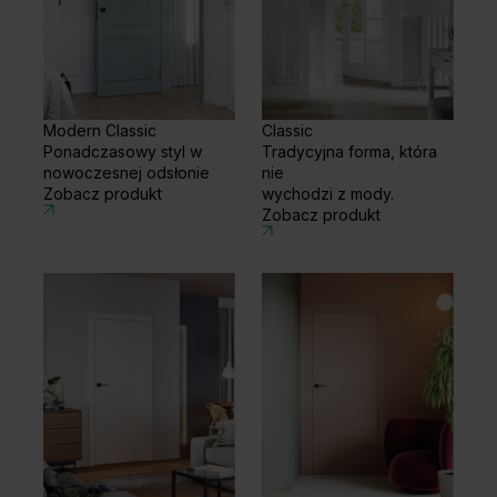
Unia Europejska
Extranet
Dla sygnalisty
Modern Classic
Classic
Ponadczasowy styl w
Tradycyjna forma, która
nowoczesnej odsłonie
nie
OBSERWUJ NAS
Zobacz produkt
wychodzi z mody.
Zobacz produkt