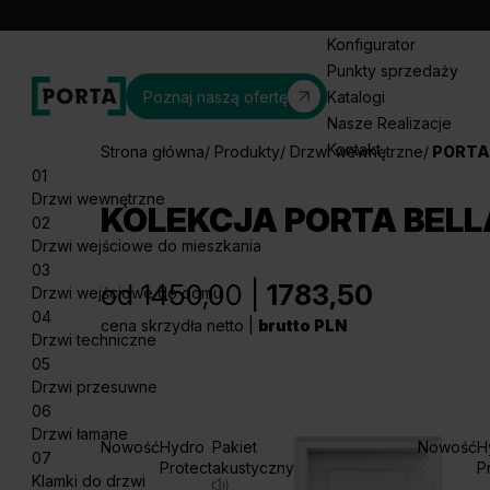
Konfigurator
Punkty sprzedaży
Poznaj naszą ofertę
Katalogi
Nasze Realizacje
Kontakt
Strona główna
Produkty
Drzwi wewnętrzne
PORTA
01
Drzwi wewnętrzne
KOLEKCJA PORTA BEL
02
Drzwi wejściowe do mieszkania
03
od 1450,00 |
1783,50
Drzwi wejściowe do domu
04
cena skrzydła netto |
brutto PLN
Drzwi techniczne
05
Drzwi przesuwne
06
Drzwi łamane
Nowość
Hydro
Pakiet
Nowość
H
07
Protect
akustyczny
P
Klamki do drzwi