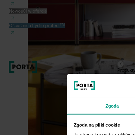
NowośCi w ofercie
TM
Ościeżnica hydro protect
Produkt
Zgoda
Zgoda na pliki cookie
Ta strona korzysta z plików c