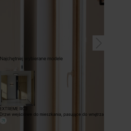
Najchętniej wybierane modele
EXTREME RC3
Drzwi wejściowe do mieszkania, pasujące do wnętrza