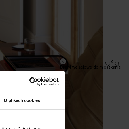
0
Drzwi wejściowe do mieszkania
O plikach cookies
ji z nią. Dzięki temu