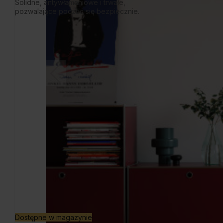
Solidne, antywłamaniowe i trwałe,
pozwalające poczuć się bezpiecznie.
Dostępne w magazynie