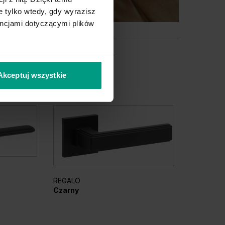
 tylko wtedy, gdy wyrazisz
encjami dotyczącymi plików
Akceptuj wszystkie
ARCANO
REGALO
Czarny
Czarny