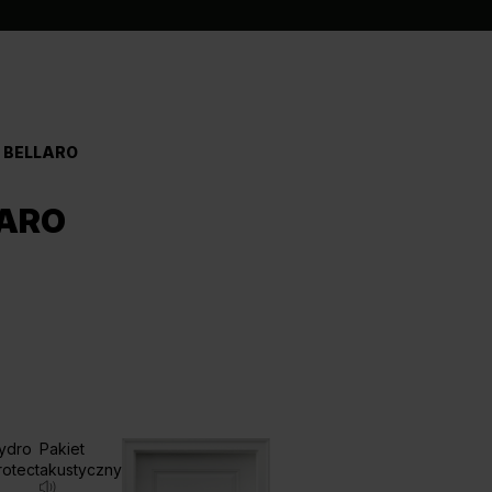
 BELLARO
LARO
ydro
Pakiet
rotect
akustyczny