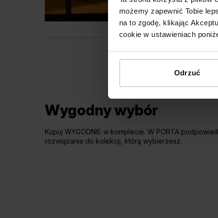
możemy zapewnić Tobie lepsz
na to zgodę, klikając Akcep
cookie w ustawieniach poniże
Odrzuć
Wygodny wybór
Kupuj WYGODNIE w komplecie. W PORTA podpowiad
rozwiązania do kolekcji, którą wybierzesz.