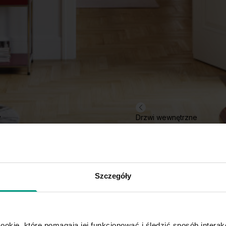
y
Drzwi wewnętrzne
Szczegóły
ookie, które pomagają jej funkcjonować i śledzić sposób interakc