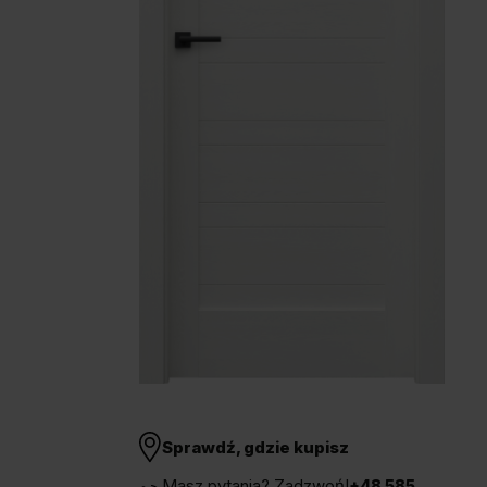
Unia Europejska
Extranet
Dla sygnalisty
OBSERWUJ NAS
Sprawdź, gdzie kupisz
Masz pytania? Zadzwoń!
+48 585