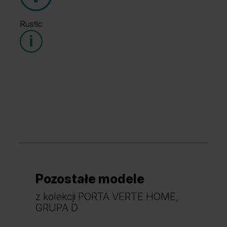
Grupa cenowa (1)
Rustic
Grupa cenowa (1)
Szary
Biały
Pozostałe modele
Grupa cenowa (2)
Dąb Mauvella
Dąb Szkarłatny
z kolekcji PORTA VERTE HOME,
GRUPA D