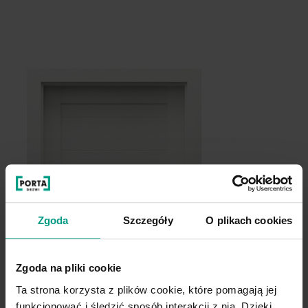
Szary
Kaszmir
Akacja Srebrna
Akacja Miodowa
Zgoda
Szczegóły
O plikach cookies
Biały
Zgoda na pliki cookie
Dąb Catania
Ta strona korzysta z plików cookie, które pomagają jej
funkcjonować i śledzić sposób interakcji z nią. Dzięki