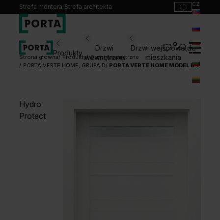
cz
Strefa montera
/
Strefa architekta
sk
ru
0
Wybierz swoje drzwi
Drzwi
Drzwi wejściowe do
Produkty
hu
wewnętrzne
mieszkania
Strona główna
Produkty
Drzwi wewnętrzne
PORTA VERTE HOME, GRUPA D
PORTA VERTE HOME MODEL D.1
bg
Produkty
lt
Punkty sprzedaży
Hydro
Katalogi
Protect
Kontakt
Monterzy
Pliki do pobrania
Biuro prasowe
O nas
Blog