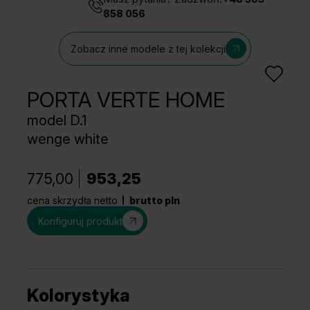
858 056
Zobacz inne modele z tej kolekcji
PORTA VERTE HOME
model D.1
wenge white
775,00
953,25
cena skrzydła netto
brutto pln
Konfiguruj produkt
Kolorystyka