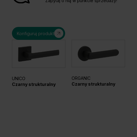
Zapytaj o nią w punkcie sprzedaży!
Konfiguruj produkt
ORGANIC
UNICO
EL
Czarny strukturalny
Czarny strukturalny
Sr