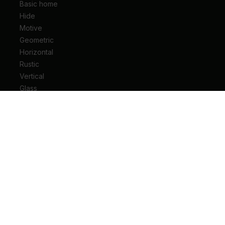
Basic home
Hide
Motive
Geometric
Horizontal
Rustic
Vertical
Glass
Drzwi wejściowe do mieszkania
Drzwi wejściowe do domu
Drzwi techniczne
Drzwi przesuwne
Drzwi łamane
Ościeżnice
Klamki do drzwi
Zawiasy i akcesoria do drzwi