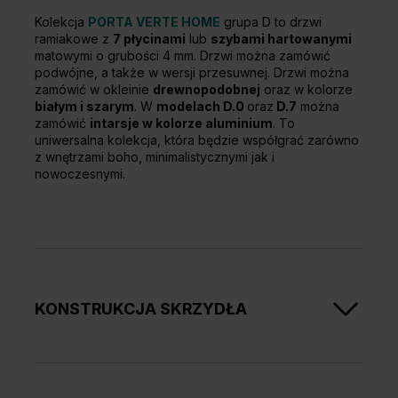
Kolekcja
PORTA VERTE HOME
grupa D to drzwi
ramiakowe z
7 płycinami
lub
szybami hartowanymi
matowymi o grubości 4 mm. Drzwi można zamówić
podwójne, a także w wersji przesuwnej. Drzwi można
zamówić w okleinie
drewnopodobnej
oraz w kolorze
białym i szarym
. W
modelach D.0
oraz
D.7
można
zamówić
intarsje w kolorze aluminium
. To
uniwersalna kolekcja, która będzie współgrać zarówno
z wnętrzami boho, minimalistycznymi jak i
nowoczesnymi.
KONSTRUKCJA SKRZYDŁA
Skrzydła w zależności od wzoru składają się z
ramiaków poziomych i płycin oraz szyb matowych