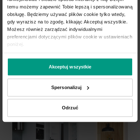
temu możemy zapewnić Tobie lepszą i spersonalizowaną
obsługę. Będziemy używać plików cookie tylko wtedy,
gdy wyrazisz na to zgodę, klikając Akceptuj wszystkie.
Grupa cenowa (2)
Możesz również zarządzać indywidualnymi
preferencjami dotyczącymi plików cookie w ustawieniach
poniżej.
D.0
D
Akceptuj wszystkie
Spersonalizuj
Hikora Jackson Ciemny
Hikora Jackson Jasny
Odrzuć