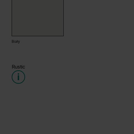
Dąb Matowy Ciemny
Dąb Matowy
Biały
Rustic
Dąb Kalifornia
Dąb Naturalny
Grupa cenowa (1)