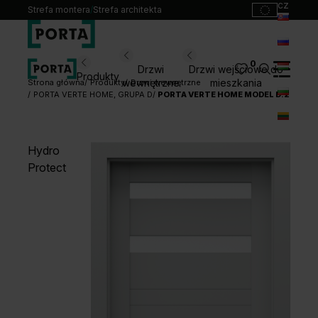
cz
Strefa montera
/
Strefa architekta
sk
ru
0
Wybierz swoje drzwi
Drzwi
Drzwi wejściowe do
Produkty
hu
wewnętrzne
mieszkania
Strona główna
Produkty
Drzwi wewnętrzne
PORTA VERTE HOME, GRUPA D
PORTA VERTE HOME MODEL D.2
bg
Produkty
lt
Punkty sprzedaży
Hydro
Katalogi
Protect
Kontakt
Monterzy
Pliki do pobrania
Biuro prasowe
O nas
Blog