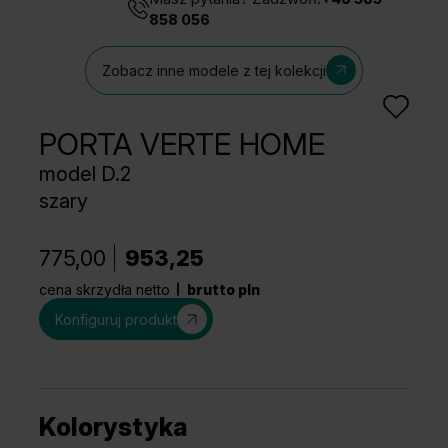
858 056
Zobacz inne modele z tej kolekcji
PORTA VERTE HOME
model D.2
szary
775,00
953,25
cena skrzydła netto
brutto pln
Konfiguruj produkt
Kolorystyka