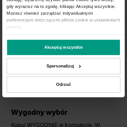
Hikora Jackson Ciemny
Hikora Jackson Jasny
gdy wyrazisz na to zgodę, klikając Akceptuj wszystkie.
Możesz również zarządzać indywidualnymi
preferencjami dotyczącymi plików cookie w ustawieniach
poniżej.
Akceptuj wszystkie
Spersonalizuj
Dąb Angielski Hamilton
Odrzuć
Wygodny wybór
Kupuj WYGODNIE w komplecie. W