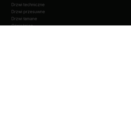
Drzwi techniczne
Drzwi przesuwne
Drzwi łamane
Ościeżnice
Klamki do drzwi
Zawiasy i akcesoria do drzwi
Kariera
Pliki do pobrania
Biuro prasowe
Blog
Unia Europejska
Extranet
Dla sygnalisty
Rodzaje drzwi wewnętrznych
+