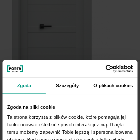
Dąb Catania
Grupa cenowa (2)
Zgoda
Szczegóły
O plikach cookies
Zgoda na pliki cookie
Ta strona korzysta z plików cookie, które pomagają jej
D.0
D
funkcjonować i śledzić sposób interakcji z nią. Dzięki
temu możemy zapewnić Tobie lepszą i spersonalizowaną
obsługę. Będziemy używać plików cookie tylko wtedy,