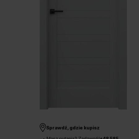
Unia Europejska
Extranet
Dla sygnalisty
OBSERWUJ NAS
Sprawdź, gdzie kupisz
Masz pytania? Zadzwoń!
+48 585