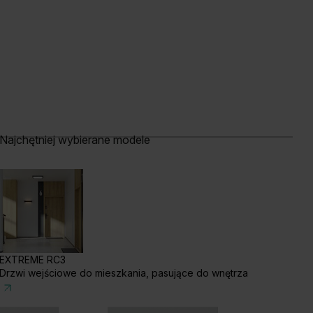
Najchętniej wybierane modele
b Szkarłatny
Akacja Srebrna
Akacja Miodowa
EXTREME RC3
Drzwi wejściowe do mieszkania, pasujące do wnętrza