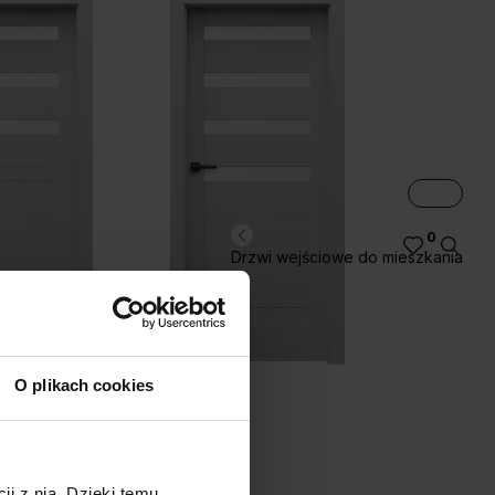
0
Drzwi wejściowe do mieszkania
kora Jackson Jasny
Dąb Angielski
Hamilton
D.4
D.5
O plikach cookies
ji z nią. Dzięki temu