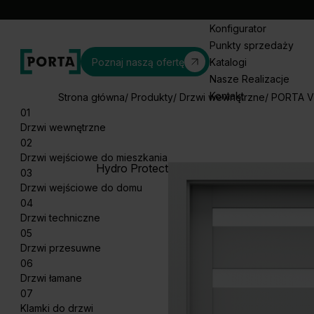
Konfigurator
Punkty sprzedaży
Poznaj naszą ofertę
Katalogi
Nasze Realizacje
Kontakt
Strona główna
Produkty
Drzwi wewnętrzne
PORTA V
01
Drzwi wewnętrzne
02
Drzwi wejściowe do mieszkania
Hydro Protect
03
Drzwi wejściowe do domu
04
Drzwi techniczne
05
Drzwi przesuwne
06
Drzwi łamane
07
Klamki do drzwi