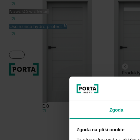
NowośCi w ofercie
TM
Ościeżnica hydro protect
Produkt
D.0
D.1
Zgoda
Zgoda na pliki cookie
Ta strona korzysta z plików c