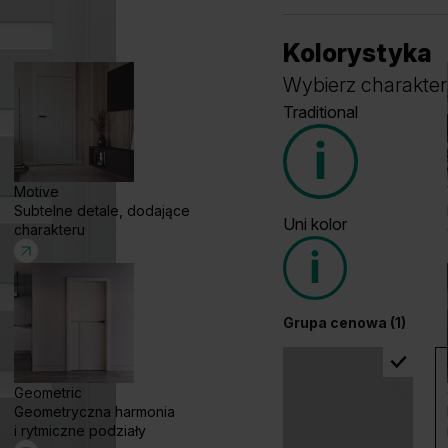
Kolorystyka
Wybierz charakter
Traditional
Motive
Subtelne detale, dodające
Uni kolor
charakteru
Grupa cenowa (1)
Grupa cenowa (1)
Geometric
Geometryczna harmonia
Dąb Klasyczny
W
i rytmiczne podziały