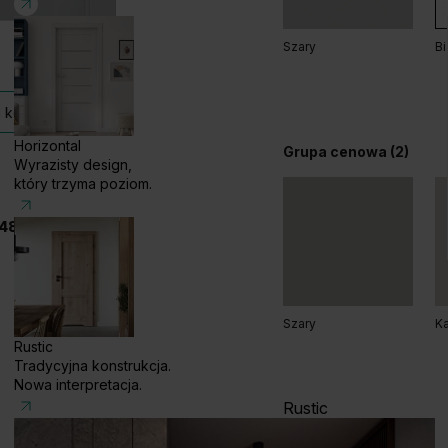
Szary
Bi
Grupa cenowa (2)
 kolekcji
Horizontal
Grupa cenowa (2)
Wyrazisty design,
który trzyma poziom.
48 585 858 056
Dąb Kalifornia
D
Szary
Ka
Rustic
Tradycyjna konstrukcja.
Nowa interpretacja.
Rustic