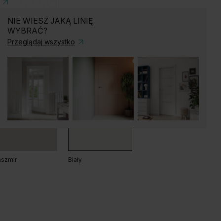
NIE WIESZ JAKĄ LINIĘ
ały
WYBRAĆ?
Przeglądaj wszystko
ąb Matowy Ciemny
Dąb Matowy
Dąb Naturalny
szmir
Biały