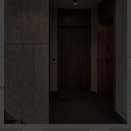
Grupa cenowa (1)
Dąb Mauvella
Dą
RUPA D
Dąb Catania