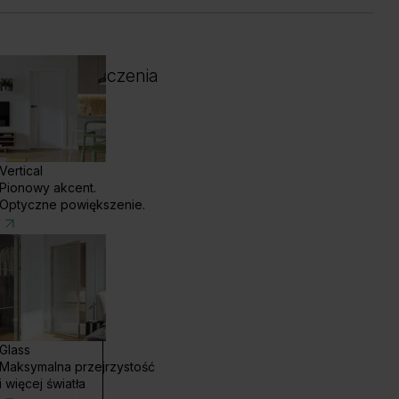
 i kolor wykończenia
Vertical
Pionowy akcent.
Optyczne powiększenie.
Glass
Maksymalna przejrzystość
enge White
Dąb Ciemny
i więcej światła