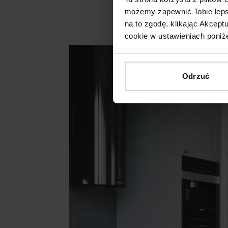
możemy zapewnić Tobie lepsz
na to zgodę, klikając Akcep
cookie w ustawieniach poniże
Odrzuć