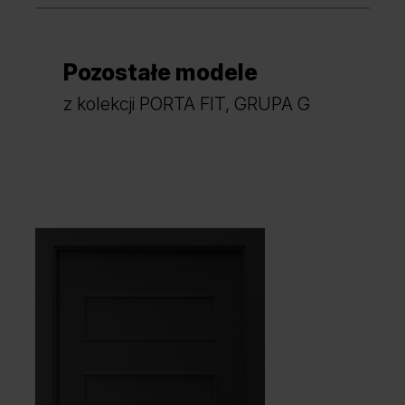
Pozostałe modele
Dąb Mauvella
Dąb Catania
z kolekcji PORTA FIT, GRUPA G
Dąb Naturalny
Orzech Naturalny
Akacja Miodowa
Akacja Srebrna
Hikora Naturalna
Dąb Lorenzo