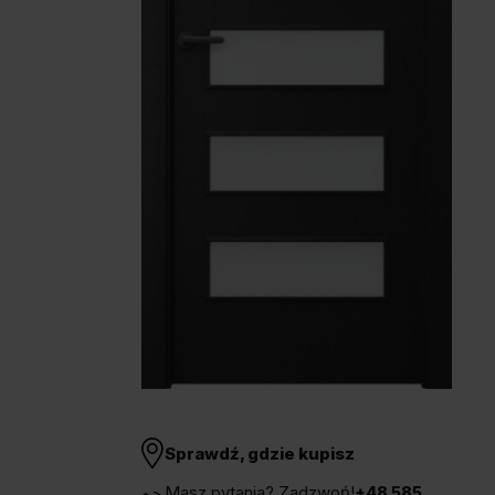
Unia Europejska
Extranet
Dla sygnalisty
OBSERWUJ NAS
Sprawdź, gdzie kupisz
Masz pytania? Zadzwoń!
+48 585