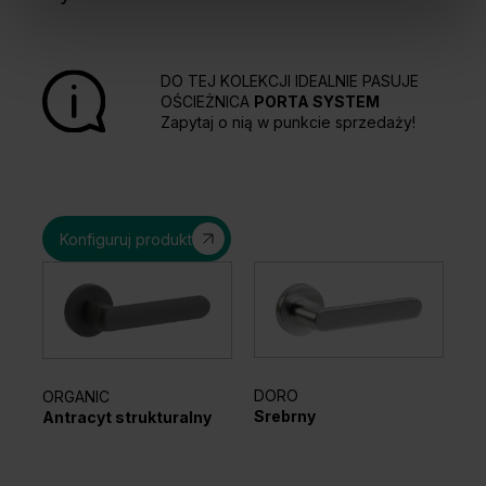
DO TEJ KOLEKCJI IDEALNIE PASUJE
OŚCIEŻNICA
PORTA SYSTEM
Zapytaj o nią w punkcie sprzedaży!
Konfiguruj produkt
DORO
ORGANIC
EL
Srebrny
Antracyt strukturalny
Sr