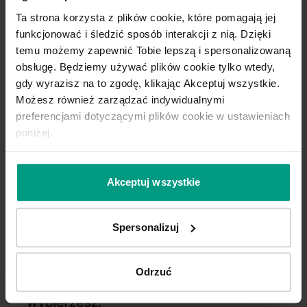
Ta strona korzysta z plików cookie, które pomagają jej
funkcjonować i śledzić sposób interakcji z nią. Dzięki
temu możemy zapewnić Tobie lepszą i spersonalizowaną
obsługę. Będziemy używać plików cookie tylko wtedy,
gdy wyrazisz na to zgodę, klikając Akceptuj wszystkie.
Możesz również zarządzać indywidualnymi
preferencjami dotyczącymi plików cookie w ustawieniach
poniżej.
Akceptuj wszystkie
Wygodny wybór
Spersonalizuj
Kupuj WYGODNIE w komplecie. W
PORTA podpowiadamy najlepsze
Odrzuć
rozwiązania do kolekcji, którą
wybierzesz.