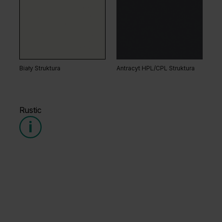
Dąb Matowy Ciemny
Dąb Kalifornia
Biały Struktura
Antracyt HPL/CPL Struktura
Rustic
Dąb Matowy
Dąb Naturalny
Grupa cenowa (1)
Grupa cenowa (3)