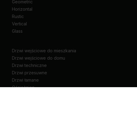
Geometric
Horizontal
Rustic
Vertical
Glass
Drzwi wejściowe do mieszkania
Drzwi wejściowe do domu
Drzwi techniczne
Drzwi przesuwne
Drzwi łamane
Ościeżnice
Klamki do drzwi
Zawiasy i akcesoria do drzwi
Kariera
Pliki do pobrania
Biuro prasowe