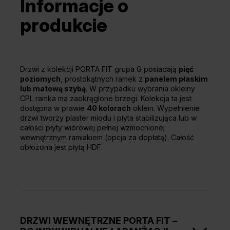
Informacje o
produkcie
Drzwi z kolekcji PORTA FIT grupa G posiadają
pięć
poziomych
, prostokątnych ramek z
panelem płaskim
lub matową szybą
. W przypadku wybrania okleiny
CPL ramka ma zaokrąglone brzegi. Kolekcja ta jest
dostępna w prawie
40 kolorach
oklein. Wypełnienie
drzwi tworzy plaster miodu i płyta stabilizująca lub w
całości płyty wiórowej pełnej wzmocnionej
wewnętrznym ramiakiem (opcja za dopłatą). Całość
obłożona jest płytą HDF.
DRZWI WEWNĘTRZNE PORTA FIT –