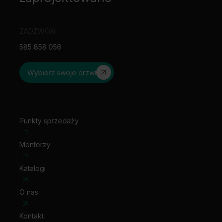
Przy szerokości „100” wymagany jest 3 zawias.
Zawiasy PRIME lub zawiasy 3D – pakowane z ościeżnicą.
ZADZWOŃ
585 858 056
Wybierz swoje drzwi
Punkty sprzedaży
Monterzy
Katalogi
O nas
Kontakt