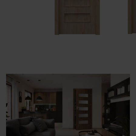
Unia Europejska
Extranet
Dla sygnalisty
OBSERWUJ NAS