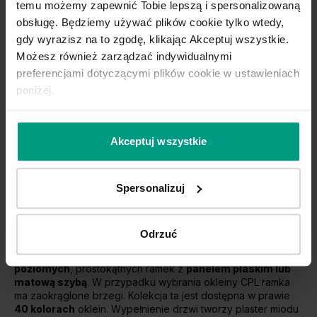
temu możemy zapewnić Tobie lepszą i spersonalizowaną
obsługę. Będziemy używać plików cookie tylko wtedy,
gdy wyrazisz na to zgodę, klikając Akceptuj wszystkie.
Możesz również zarządzać indywidualnymi
preferencjami dotyczącymi plików cookie w ustawieniach
poniżej.
Akacja Lakeland Jasna
Dąb Kendal Naturalny
Akceptuj wszystkie
Kolorystyka na stronie internetowej może różnić się od kolorów w
rzeczywistości, w zależności od ustawień monitora.
Spersonalizuj
Kolekcja PORTA FIT, grupa G
Odrzuć
Drzwi z kolekcji PORTA FIT grupa G posiadają
pięć
poziomych
, prostokątnych ramek z
panelem płaskim lub
matową szybą
. W przypadku wybrania okleiny CPL ramka
ma zaokrąglone brzegi. Kolekcja ta jest dostępna w prawie
40 kolorach
oklein. Wypełnienie drzwi tworzy plaster miodu