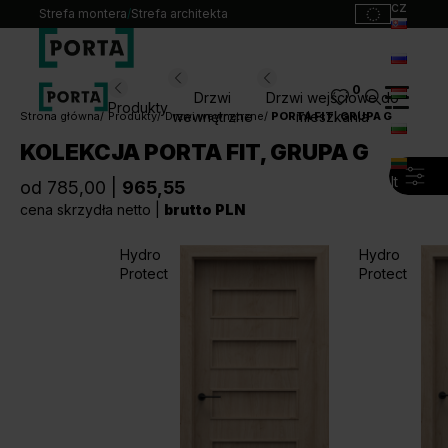
cz
Strefa montera
/
Strefa architekta
sk
ru
0
Wybierz swoje drzwi
Drzwi
Drzwi wejściowe do
Produkty
hu
wewnętrzne
mieszkania
Strona główna
Produkty
Drzwi wewnętrzne
PORTA FIT, GRUPA G
bg
KOLEKCJA PORTA FIT, GRUPA G
Produkty
lt
od 785,00 |
965,55
Punkty sprzedaży
cena skrzydła netto |
brutto PLN
Katalogi
Kontakt
Hydro
Hydro
Protect
Protect
Monterzy
Pliki do pobrania
Biuro prasowe
O nas
Blog