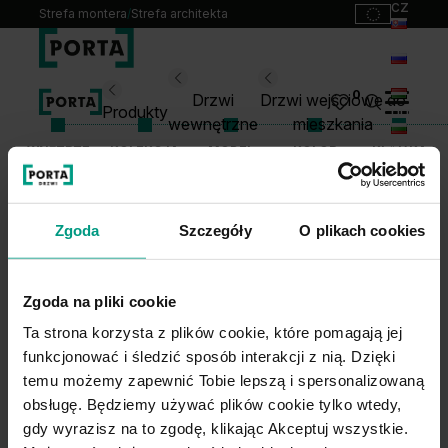
cz
Strefa montera
/
Strefa architekta
sk
ru
Wybierz swoje drzwi
0
Drzwi
Drzwi wejściowe do
hu
Produkty
wewnętrzne
mieszkania
bg
WNĘTRZE
KOLEKCJA
MODEL
KOLOR
KLAMKA
Produkty
lt
Punkty sprzedaży
Katalogi
Zgoda
Szczegóły
O plikach cookies
1
WYBIERZ KOLOR KLAMKI
Kontakt
Monterzy
Zgoda na pliki cookie
Pliki do pobrania
Ta strona korzysta z plików cookie, które pomagają jej
Biuro prasowe
funkcjonować i śledzić sposób interakcji z nią. Dzięki
O nas
temu możemy zapewnić Tobie lepszą i spersonalizowaną
2
WYBIERZ MODEL I MATERIAŁ KLAMKI
Blog
obsługę. Będziemy używać plików cookie tylko wtedy,
gdy wyrazisz na to zgodę, klikając Akceptuj wszystkie.