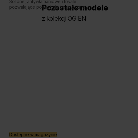
Solidne, antywłamaniowe i trwałe,
Pozostałe modele
pozwalające poczuć się bezpiecznie.
z kolekcji OGIEŃ
Dostępne w magazynie