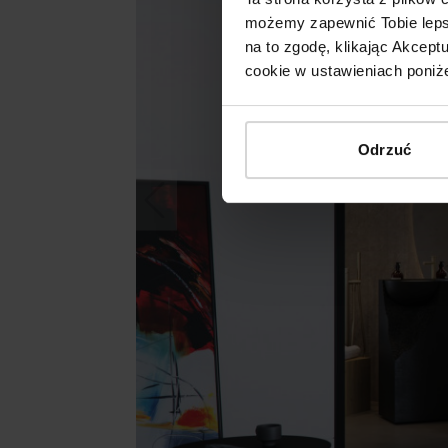
możemy zapewnić Tobie lepsz
na to zgodę, klikając Akcep
cookie w ustawieniach poniże
Odrzuć