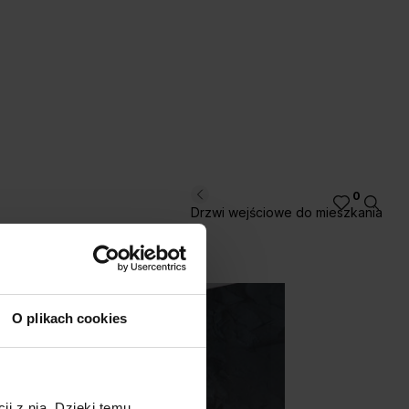
0
Drzwi wejściowe do mieszkania
O plikach cookies
ji z nią. Dzięki temu