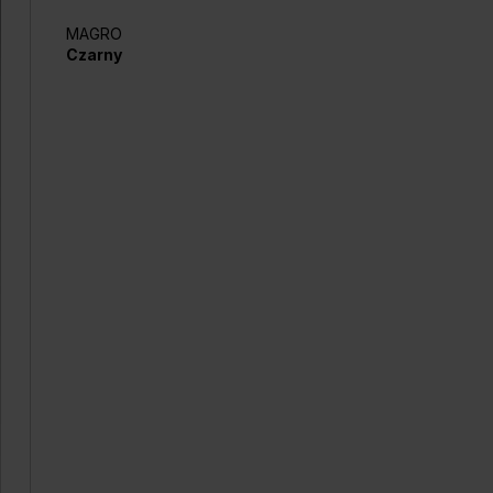
MAGRO
Czarny
ELEGANTO
Srebrny mato