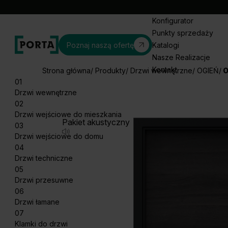
Konfigurator
Punkty sprzedaży
Poznaj naszą ofertę
Katalogi
Nasze Realizacje
Kontakt
Strona główna
Produkty
Drzwi wewnętrzne
OGIEŃ
O
01
Drzwi wewnętrzne
02
Drzwi wejściowe do mieszkania
Pakiet akustyczny
03
Drzwi wejściowe do domu
04
Drzwi techniczne
05
Drzwi przesuwne
06
Drzwi łamane
07
Klamki do drzwi