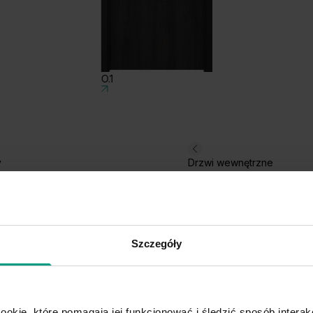
O.1
y
Drzwi wewnętrzne
Szczegóły
ookie, które pomagają jej funkcjonować i śledzić sposób interakc