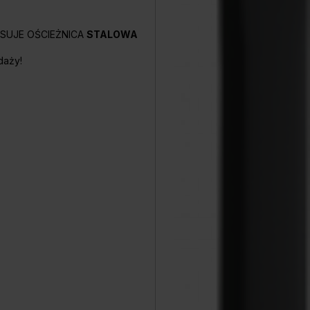
PASUJE OŚCIEŻNICA
STALOWA
daży!