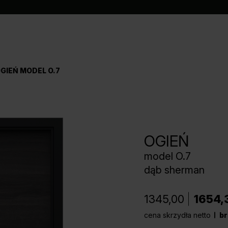
GIEŃ MODEL O.7
OGIEŃ
model O.7
dąb sherman
1345,00
1654,
cena skrzydła netto
br