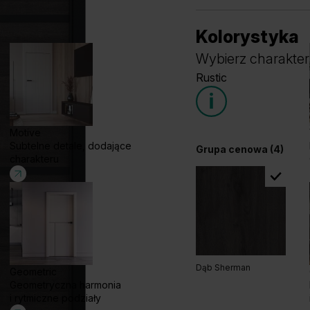
Kolorystyka
Wybierz charakter
Rustic
Motive
Subtelne detale, dodające
Grupa cenowa (4)
charakteru
Dąb Sherman
Geometric
Geometryczna harmonia
i rytmiczne podziały