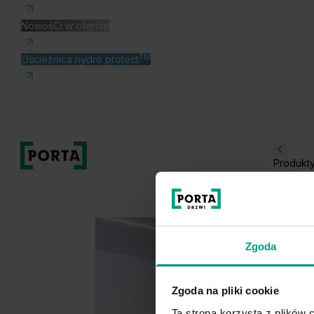
NowośCi w ofercie
TM
Ościeżnica hydro protect
Produkt
Zgoda
Zgoda na pliki cookie
Ta strona korzysta z plików c