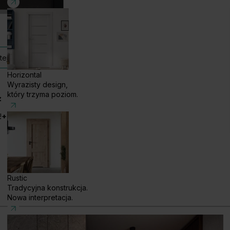
ej kolekcji
Horizontal
Wyrazisty design,
który trzyma poziom.
z
!
+48 585 858 056
Rustic
Tradycyjna konstrukcja.
Nowa interpretacja.