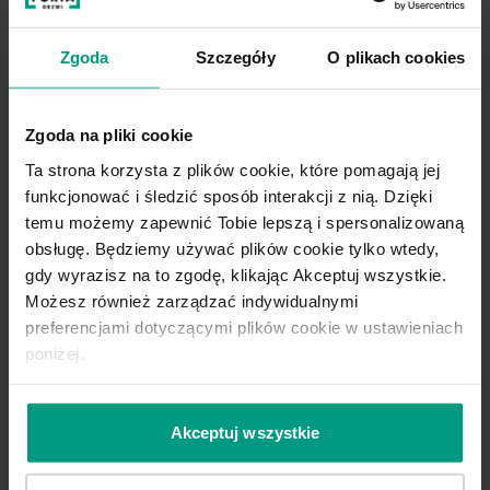
Zgoda
Szczegóły
O plikach cookies
Zgoda na pliki cookie
Ta strona korzysta z plików cookie, które pomagają jej
funkcjonować i śledzić sposób interakcji z nią. Dzięki
temu możemy zapewnić Tobie lepszą i spersonalizowaną
obsługę. Będziemy używać plików cookie tylko wtedy,
gdy wyrazisz na to zgodę, klikając Akceptuj wszystkie.
Możesz również zarządzać indywidualnymi
preferencjami dotyczącymi plików cookie w ustawieniach
poniżej.
MASZ PYTANIA?
Zadzwoń na naszą infolinię
Akceptuj wszystkie
tel.
+48 585 858 056
lub napisz do nas
bok@porta.com.pl