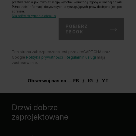
przetwarzania jak również mogę wycofać wyrażoną zgodę w każdej chwili.
Pełna treść informacji dotyczących przysługujących praw dostępna jest pod
adresem:
Dla celów otrzymania ebook-a
POBIERZ
EBOOK
Ten strona zabezpieczona jest przez reCAPTCHA oraz
Google
Polityka prywatności
i
Regulamin usługi
mają
zastosowanie.
Obserwuj nas na —
FB
/
IG
/
YT
Drzwi dobrze
zaprojektowane