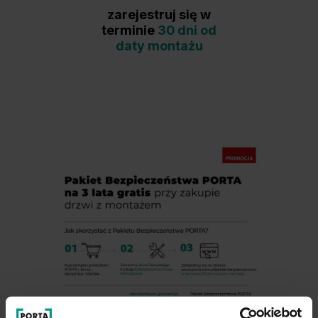
zarejestruj się w
terminie
30 dni od
daty montażu