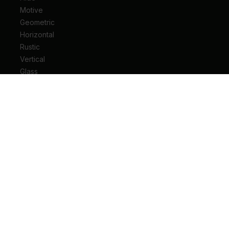
Motive
Geometric
Horizontal
Rustic
Vertical
Glass
Drzwi wejściowe do mieszkania
Drzwi wejściowe do domu
Drzwi techniczne
Drzwi przesuwne
Drzwi łamane
Ościeżnice
Klamki do drzwi
Zawiasy i akcesoria do drzwi
Kariera