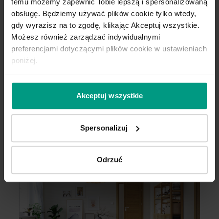
temu możemy zapewnić Tobie lepszą i spersonalizowaną
obsługę. Będziemy używać plików cookie tylko wtedy,
gdy wyrazisz na to zgodę, klikając Akceptuj wszystkie.
Możesz również zarządzać indywidualnymi
preferencjami dotyczącymi plików cookie w ustawieniach
poniżej.
Akceptuj wszystkie
B.0
B
Spersonalizuj
Odrzuć