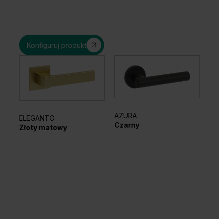
Konfiguruj produkt
AZURA
LA
ELEGANTO
Czarny
Gu
Złoty matowy