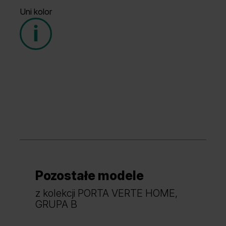
Uni kolor
Grupa cenowa (2)
Grupa cenowa (1)
Dąb Hawana
Biały
Szary
Pozostałe modele
z kolekcji PORTA VERTE HOME,
GRUPA B
Grupa cenowa (2)