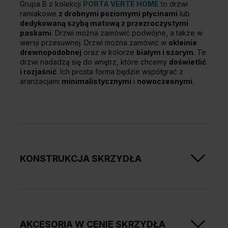
Grupa B z kolekcji
PORTA VERTE HOME
to drzwi
ramiakowe
z drobnymi poziomymi płycinami
lub
dedykowaną szybą matową z przezroczystymi
paskami
. Drzwi można zamówić podwójne, a także w
wersji przesuwnej. Drzwi można zamówić w
okleinie
drewnopodobnej
oraz w kolorze
białym i szarym
. Te
drzwi nadadzą się do wnętrz, które chcemy
doświetlić
i rozjaśnić
. Ich prosta forma będzie współgrać z
aranżacjami
minimalistycznymi
i
nowoczesnymi
.
KONSTRUKCJA SKRZYDŁA
Skrzydła w zależności od wzoru składają się z
ramiaków poziomych i płycin oraz szyb matowych
wykonanych ze szkła hartowanego. Szyby matowe o
grubości 4 mm.
AKCESORIA W CENIE SKRZYDŁA