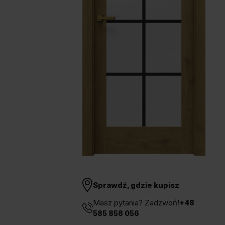
Unia Europejska
Extranet
Dla sygnalisty
OBSERWUJ NAS
Sprawdź, gdzie kupisz
Masz pytania? Zadzwoń!
+48
585 858 056