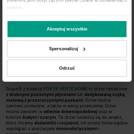
preferencjami dotyczącymi plików cookie w ustawieniach
poniżej.
Dąb Matowy
Dąb Matowy Ciemny
Akceptuj wszystkie
Kolorystyka na stronie internetowej może różnić się od kolorów w
rzeczywistości, w zależności od ustawień monitora.
Spersonalizuj
Kolekcja PORTA VERTE HOME, grupa
Odrzuć
B
Grupa B z kolekcji
PORTA VERTE HOME
to drzwi ramiakowe
z drobnymi poziomymi płycinami
lub
dedykowaną szybą
matową z przezroczystymi paskami
. Drzwi można
zamówić podwójne, a także w wersji przesuwnej. Drzwi
można zamówić w
okleinie drewnopodobnej
oraz w
kolorze
białym i szarym
. Te drzwi nadadzą się do wnętrz,
które chcemy
doświetlić i rozjaśnić
. Ich prosta forma będzie
współgrać z aranżacjami
minimalistycznymi
i