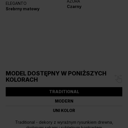
AZURA
ELEGANTO
Czarny
Srebrny matowy
MODEL DOSTĘPNY W PONIŻSZYCH
KOLORACH
TRADITIONAL
MODERN
UNI KOLOR
Traditional - dekory z wyraźnym rysunkiem drewna,
drobnymi sękami i subtelnym kontrastem