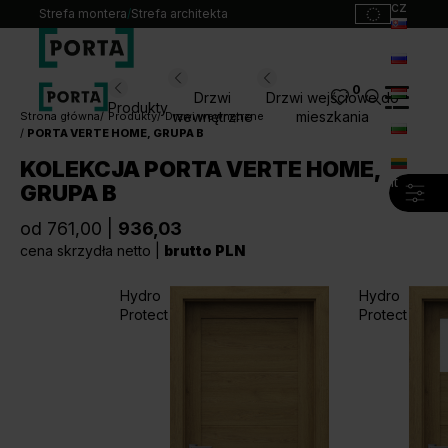
cz
Strefa montera
/
Strefa architekta
sk
ru
0
Wybierz swoje drzwi
Drzwi
Drzwi wejściowe do
Produkty
hu
wewnętrzne
mieszkania
Strona główna
Produkty
Drzwi wewnętrzne
PORTA VERTE HOME, GRUPA B
bg
Produkty
KOLEKCJA PORTA VERTE HOME,
lt
GRUPA B
Punkty sprzedaży
Katalogi
od 761,00 |
936,03
Kontakt
cena skrzydła netto |
brutto PLN
Hydro
Hydro
Monterzy
Protect
Protect
Pliki do pobrania
Biuro prasowe
O nas
Blog