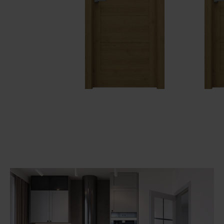
Unia Europejska
Extranet
Dla sygnalisty
OBSERWUJ NAS