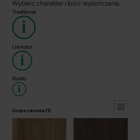
Wybierz charakter i kolor wykończenia
Traditional
Uni kolor
Grupa cenowa (1)
Grupa cenowa (1)
Rustic
Grupa cenowa (1)
Dąb Klasyczny
Wenge White