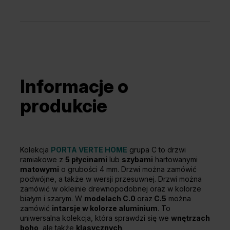
Informacje o
produkcie
Kolekcja
PORTA VERTE HOME
grupa C to drzwi
ramiakowe z
5 płycinami
lub
szybami
hartowanymi
matowymi
o grubości 4 mm. Drzwi można zamówić
podwójne, a także w wersji przesuwnej. Drzwi można
zamówić w okleinie drewnopodobnej oraz w kolorze
białym i szarym. W
modelach C.0
oraz
C.5
można
zamówić
intarsje w kolorze aluminium
. To
uniwersalna kolekcja, która sprawdzi się we
wnętrzach
boho
, ale także
klasycznych
.