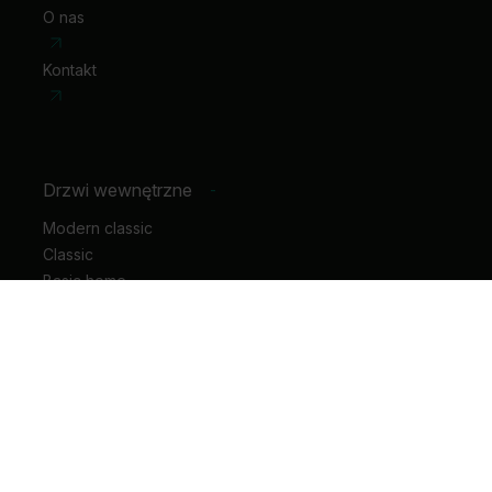
O nas
Kontakt
Drzwi wewnętrzne
-
Modern classic
Classic
Basic home
Hide
Motive
Geometric
Horizontal
Rustic
Vertical
Glass