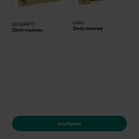
LAGO
AZ
ELEGANTO
Złoty matowy
Cz
Złoty matowy
Konfiguruj