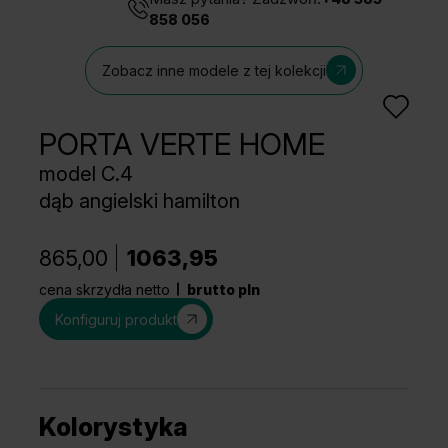
858 056
Zobacz inne modele z tej kolekcji
PORTA VERTE HOME
model C.4
dąb angielski hamilton
865,00
1063,95
cena skrzydła netto
brutto pln
Konfiguruj produkt
Kolorystyka