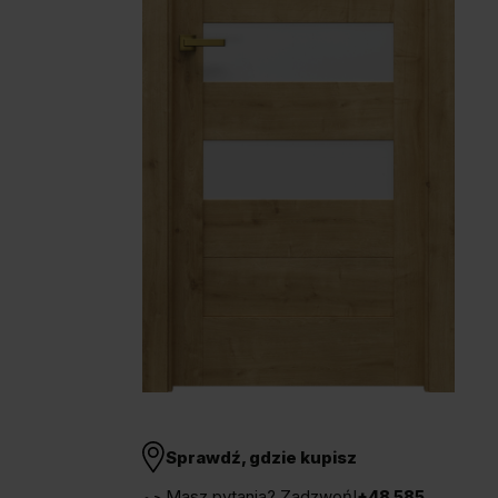
Unia Europejska
Extranet
Dla sygnalisty
OBSERWUJ NAS
Sprawdź, gdzie kupisz
Masz pytania? Zadzwoń!
+48 585