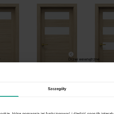
Dąb Catania
Grupa cenowa (2)
y
Drzwi wewnętrzne
Hikora Jackson
Hi
Ciemny
Szczegóły
C.2
C.3
ookie, które pomagają jej funkcjonować i śledzić sposób interakc