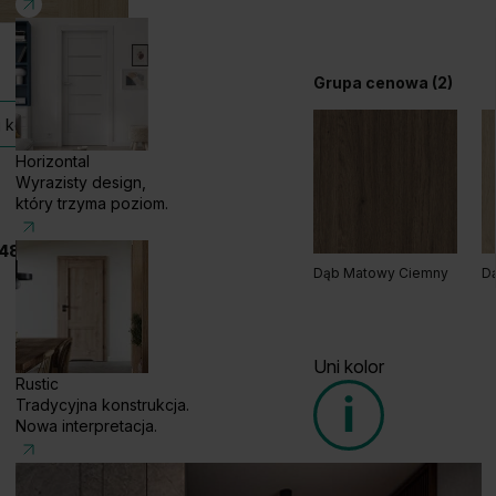
Grupa cenowa (2)
 kolekcji
Horizontal
Wyrazisty design,
który trzyma poziom.
48 585 858 056
Dąb Matowy Ciemny
D
Uni kolor
Rustic
Tradycyjna konstrukcja.
Nowa interpretacja.
Grupa cenowa (1)
Rustic