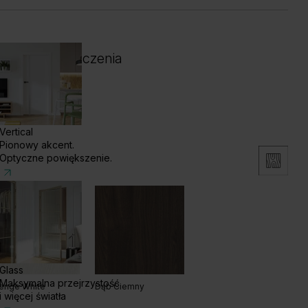
 i kolor wykończenia
Vertical
Pionowy akcent.
Optyczne powiększenie.
Glass
Maksymalna przejrzystość
enge White
Dąb Ciemny
i więcej światła