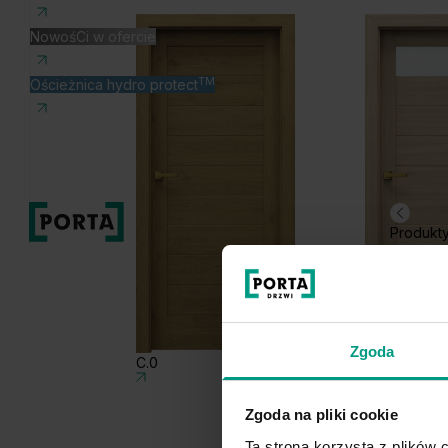
NowośCi w ofercie
TM
Ościeżnica hydro protect
Produkt
Zgoda
C.0
C.1
Zgoda na pliki cookie
Ta strona korzysta z plików c