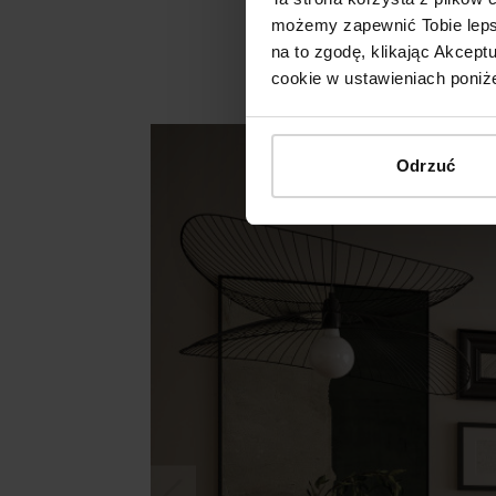
możemy zapewnić Tobie lepsz
na to zgodę, klikając Akcep
cookie w ustawieniach poniże
Odrzuć