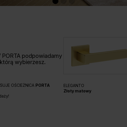
W PORTA podpowiadamy
 którą wybierzesz.
PASUJE OŚCIEŻNICA
PORTA
ELEGANTO
Złoty matowy
daży!