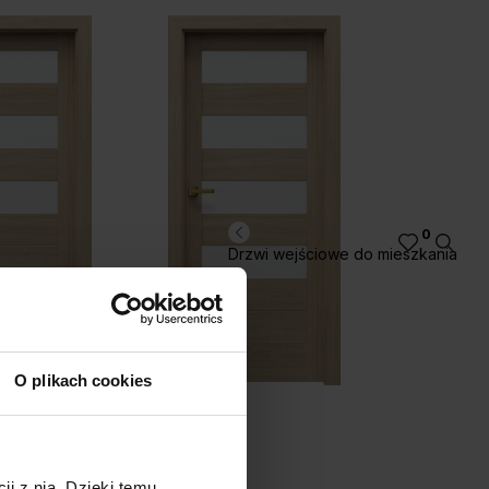
0
Drzwi wejściowe do mieszkania
kora Jackson Jasny
Dąb Angielski
Hamilton
O plikach cookies
C.4
ji z nią. Dzięki temu