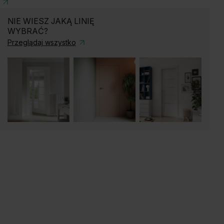
NIE WIESZ JAKĄ LINIĘ
WYBRAĆ?
Przeglądaj wszystko
ąb Matowy
Dąb Naturalny
Dąb Kalifornia