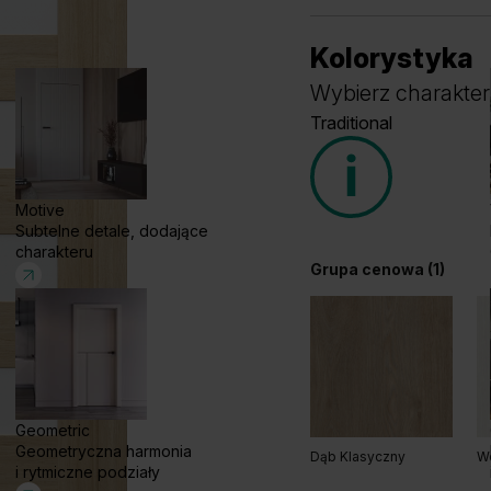
Kolorystyka
Wybierz charakter
Traditional
Motive
Subtelne detale, dodające
charakteru
Grupa cenowa (1)
Geometric
Geometryczna harmonia
Dąb Klasyczny
W
i rytmiczne podziały