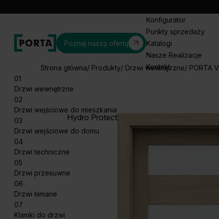
Konfigurator
Punkty sprzedaży
Poznaj naszą ofertę
Katalogi
Nasze Realizacje
Kontakt
Strona główna
Produkty
Drzwi wewnętrzne
PORTA V
01
Drzwi wewnętrzne
02
Drzwi wejściowe do mieszkania
Hydro Protect
03
Drzwi wejściowe do domu
04
Drzwi techniczne
05
Drzwi przesuwne
06
Drzwi łamane
07
Klamki do drzwi