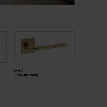
LAGO
AZURA
Złoty matowy
Czarny