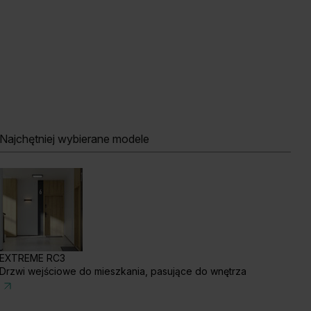
ały
Najchętniej wybierane modele
b Szkarłatny
Akacja Srebrna
Akacja Miodowa
EXTREME RC3
Drzwi wejściowe do mieszkania, pasujące do wnętrza
szmir
Biały