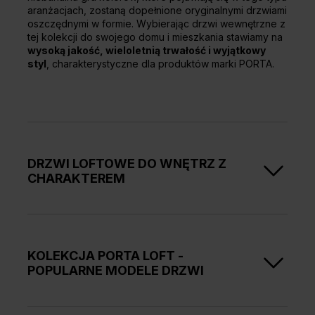
aranżacjach, zostaną dopełnione oryginalnymi drzwiami
oszczędnymi w formie. Wybierając drzwi wewnętrzne z
tej kolekcji do swojego domu i mieszkania stawiamy na
wysoką jakość, wieloletnią trwałość i wyjątkowy
styl
, charakterystyczne dla produktów marki PORTA.
DRZWI LOFTOWE DO WNĘTRZ Z
CHARAKTEREM
Mieszkania urządzone w stylu loftowym wyróżniają
się
chłodną i surową stylistyką
, w której dominuje
szkło, stal, cegła czy kamień. Stal jest elementem, który
KOLEKCJA PORTA LOFT -
występuje również w drzwiach z kolekcji PORTA LOFT i
POPULARNE MODELE DRZWI
to ona dodaje wnętrzom pazura i wyjątkowego
charakteru.
W kolekcji PORTA LOFT znalazły się
skrzydła