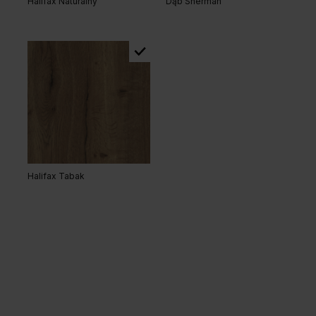
Halifax Naturalny
Dąb Sherman
Dąb Casella Brązowy
Dąb Casella Marone
Halifax Tabak