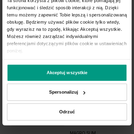
Kupuj WYGODNIE w komplecie. W
Ta strona korzysta z plików cookie, które pomagają jej
PORTA podpowiadamy najlepsze
funkcjonować i śledzić sposób interakcji z nią. Dzięki
rozwiązania do kolekcji, którą
temu możemy zapewnić Tobie lepszą i spersonalizowaną
wybierzesz.
obsługę. Będziemy używać plików cookie tylko wtedy,
gdy wyrazisz na to zgodę, klikając Akceptuj wszystkie.
Możesz również zarządzać indywidualnymi
preferencjami dotyczącymi plików cookie w ustawieniach
DO TEJ KOLEKCJI IDEALNIE PASUJE
OŚCIEŻNICA
STALOWA PORTA
poniżej.
SYSTEM
Zapytaj o nią w punkcie sprzedaży!
Akceptuj wszystkie
Spersonalizuj
Konfiguruj produkt
Odrzuć
MAGRO SLIM