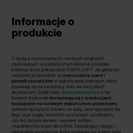
Informacje o
produkcie
Z myślą o nowoczesnych i modnych wnętrzach
zachowanych w pofabrycznym klimacie powstała
kolekcja drzwi pokojowych PORTA LOFT. Jej głównym
motywem przewodnim są
nowoczesna czerń i
ponadczasowa biel
w wykończeniu matowym, które
pojawiają się na ościeżnicy oraz we wszystkich
akcesoriach. Dzięki temu
drzwi wewnętrzne
z tej
kolekcji doskonale
komponują się z aranżacjami
bazującymi na surowym wykończeniu przestrzen
i,
meblach łączących drewno ze stalą, oraz typowymi dla
tego stylu cegłą i betonem na ścianach i podłogach,
czy też dużymi oknami i wysokim sufitem
charakterystycznymi dla loftów. Zaskakujący design i
niebanalna gra kolorów, które pojawiają się w tego typu