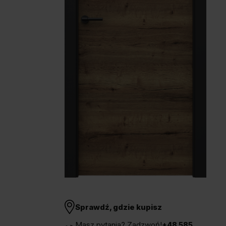
Unia Europejska
Extranet
Dla sygnalisty
OBSERWUJ NAS
Sprawdź, gdzie kupisz
Masz pytania? Zadzwoń!
+48 585