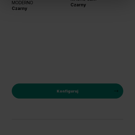
MODERNO
EL
Czarny
Czarny
Sr
Konfiguruj