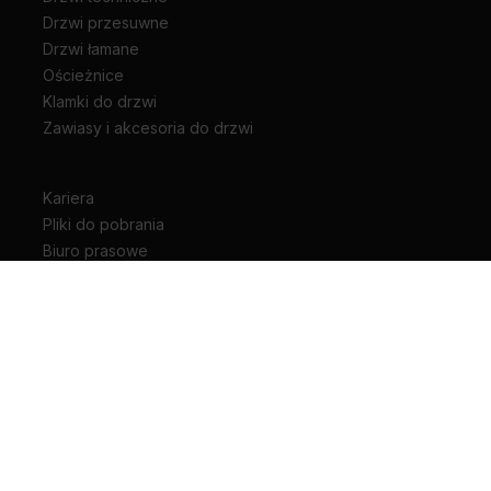
Drzwi przesuwne
Drzwi łamane
Ościeżnice
Klamki do drzwi
Zawiasy i akcesoria do drzwi
Kariera
Pliki do pobrania
Biuro prasowe
Blog
Unia Europejska
Extranet
Dla sygnalisty
Rodzaje drzwi wewnętrznych
+