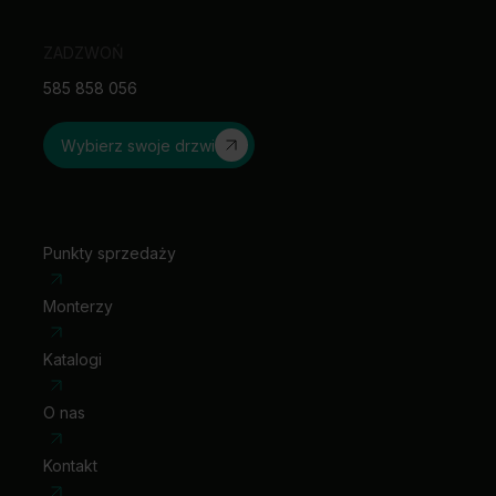
mieszkaniach, nawiązując jednocześnie do elementów
ścian i podłóg.
ZADZWOŃ
585 858 056
Wybierz swoje drzwi
Punkty sprzedaży
Monterzy
Katalogi
O nas
Kontakt