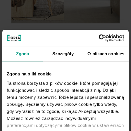
Wygodny wybór
Zgoda
Szczegóły
O plikach cookies
Kupuj WYGODNIE w komplecie. W
PORTA podpowiadamy najlepsze
Zgoda na pliki cookie
rozwiązania do kolekcji, którą
wybierzesz.
Ta strona korzysta z plików cookie, które pomagają jej
funkcjonować i śledzić sposób interakcji z nią. Dzięki
temu możemy zapewnić Tobie lepszą i spersonalizowaną
obsługę. Będziemy używać plików cookie tylko wtedy,
DO TEJ KOLEKCJI IDEALNIE PASUJE
OŚCIEŻNICA
PORTA SYSTEM
gdy wyrazisz na to zgodę, klikając Akceptuj wszystkie.
ELEGANCE
Możesz również zarządzać indywidualnymi
Zapytaj o nią w punkcie sprzedaży!
preferencjami dotyczącymi plików cookie w ustawieniach