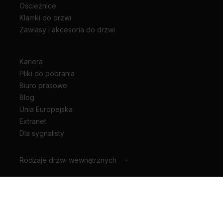
Ościeżnice
Klamki do drzwi
Zawiasy i akcesoria do drzwi
Kariera
Pliki do pobrania
Biuro prasowe
Blog
Unia Europejska
Extranet
Dla sygnalisty
Rodzaje drzwi wewnętrznych
+