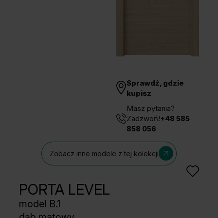
Unia Europejska
Extranet
Dla sygnalisty
OBSERWUJ NAS
Sprawdź, gdzie
kupisz
Masz pytania?
Zadzwoń!
+48 585
858 056
Zobacz inne modele z tej kolekcji
PORTA LEVEL
model B.1
dąb matowy