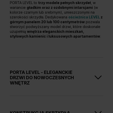
PORTA LEVEL to
trzy modele pełnych skrzydeł
, w
wariancie
gładkim oraz z ozdobnymi intarsjami
(w
kolorze czarnym lub srebrnym), umieszczonymi na
szerokości skrzydła. Dedykowana
ościeżnica LEVEL
z
górnym panelem 20 lub 100 centymetrów
pozwala
stworzyć podwyższany model drzwi, które doskonale
uzupełnią
wnętrza eleganckich mieszkań,
stylowych kamienic i luksusowych apartamentów
.
PORTA LEVEL - ELEGANCKIE
DRZWI DO NOWOCZESNYCH
WNĘTRZ
Pięć odcieni dębu
, od jasnych po średnie, w ciepłych i
chłodnych tonacjach, pięknie koresponduje zarówno
z
minimalistycznymi aranżacjami
w neutralnych
kolorach, jak i bardziej
wyrazistymi akcentami
.
KONSTRUKCJA SKRZYDŁA