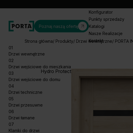
Konfigurator
Punkty sprzedaży
Poznaj naszą ofertę
Katalogi
Nasze Realizacje
Kontakt
Strona główna
Produkty
Drzwi wewnętrzne
PORTA I
01
Drzwi wewnętrzne
02
Drzwi wejściowe do mieszkania
Hydro Protect
03
Drzwi wejściowe do domu
04
Drzwi techniczne
05
Drzwi przesuwne
06
Drzwi łamane
07
Klamki do drzwi