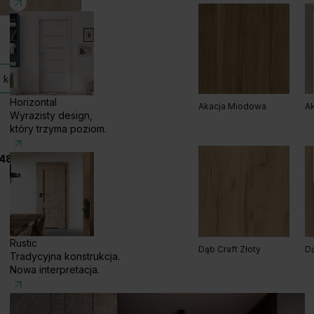
Szary
Bi
Grupa cenowa (2)
 kolekcji
Horizontal
Grupa cenowa (2)
Akacja Miodowa
Ak
Wyrazisty design,
który trzyma poziom.
48 585 858 056
Dąb Kalifornia
D
Biały
Rustic
Dąb Craft Złoty
Dą
Tradycyjna konstrukcja.
Nowa interpretacja.