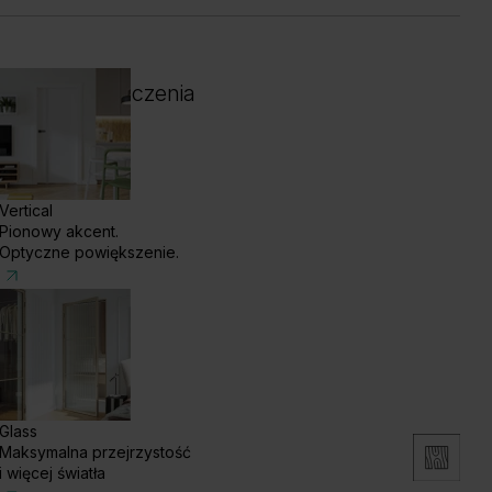
 i kolor wykończenia
Vertical
Pionowy akcent.
Optyczne powiększenie.
Glass
Maksymalna przejrzystość
enge White
Dąb Klasyczny
i więcej światła