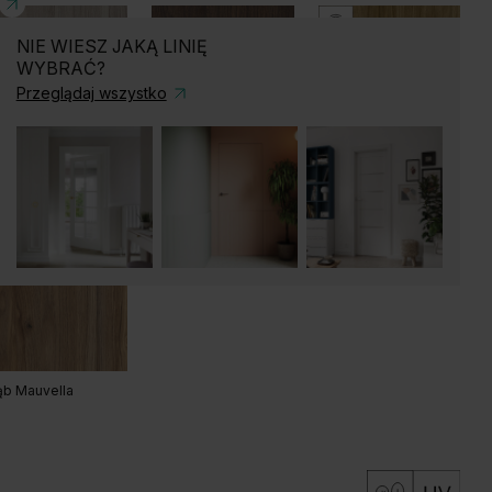
NIE WIESZ JAKĄ LINIĘ
ały
WYBRAĆ?
Przeglądaj wszystko
acja Srebrna
Dąb Szkarłatny
Dąb Catania
ąb Matowy
Dąb Naturalny
Dąb Matowy Ciemny
b Mauvella