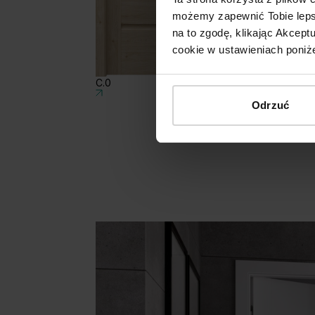
możemy zapewnić Tobie lepsz
na to zgodę, klikając Akcep
cookie w ustawieniach poniże
C.0
C.1
Odrzuć