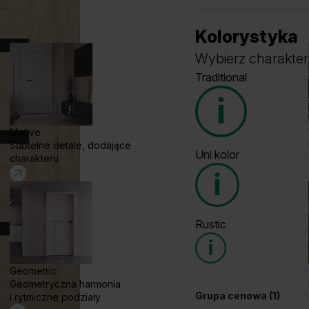
Kolorystyka
Wybierz charakter
Traditional
Motive
Subtelne detale, dodające
Uni kolor
charakteru
Grupa cenowa (1)
Grupa cenowa (1)
Rustic
Geometric
Geometryczna harmonia
Dąb Ciemny
W
Grupa cenowa (1)
i rytmiczne podziały