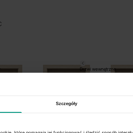
C
y
Drzwi wewnętrzne
Szczegóły
ookie, które pomagają jej funkcjonować i śledzić sposób interakc