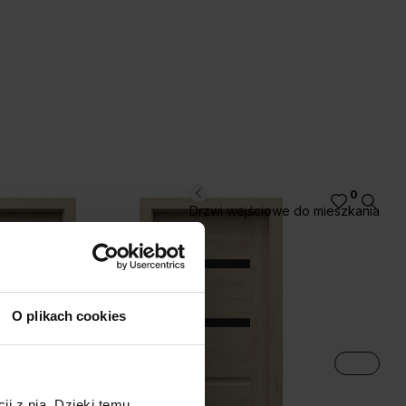
0
Drzwi wejściowe do mieszkania
O plikach cookies
ji z nią. Dzięki temu