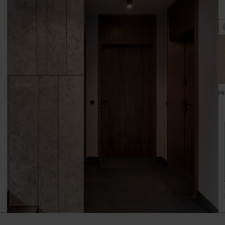
Grupa cenowa (2)
Biały Premium
Hikora Jackson
Hi
Ciemny