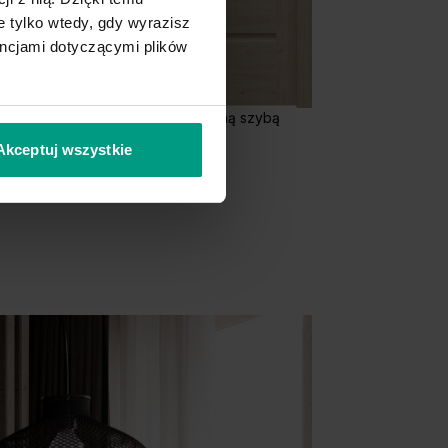
 tylko wtedy, gdy wyrazisz
encjami dotyczącymi plików
C.2 z czarną szybą
C.3
Akceptuj wszystkie