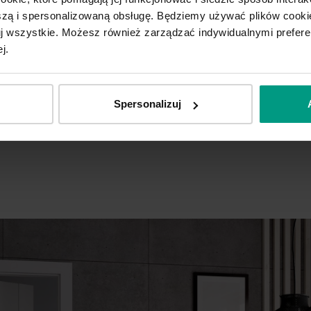
ą i spersonalizowaną obsługę. Będziemy używać plików cookie
tuj wszystkie. Możesz również zarządzać indywidualnymi prefer
j.
C.1 z czarną szybą
C.2
Spersonalizuj