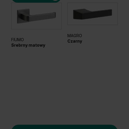
MAGRO
FIUMO
EL
Czarny
Srebrny matowy
Sr