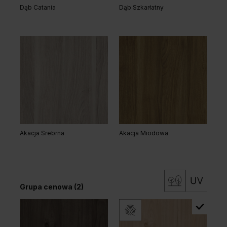
Dąb Catania
Dąb Szkarłatny
Dąb Matowy Ciemny
Dąb Naturalny
Akacja Srebrna
Akacja Miodowa
Biały Premium
Dąb Matowy
Dąb Kalifornia
Grupa cenowa (2)