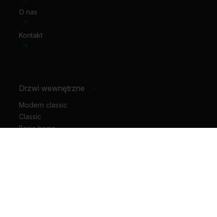
O nas
Kontakt
Drzwi wewnętrzne
-
Modern classic
Classic
Basic home
Hide
Motive
Geometric
Horizontal
Rustic
Vertical
Glass