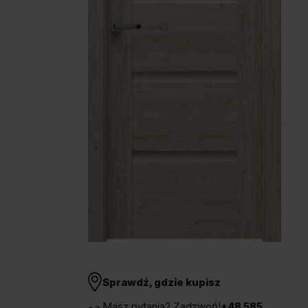
Unia Europejska
Extranet
Dla sygnalisty
OBSERWUJ NAS
Sprawdź, gdzie kupisz
Masz pytania? Zadzwoń!
+48 585