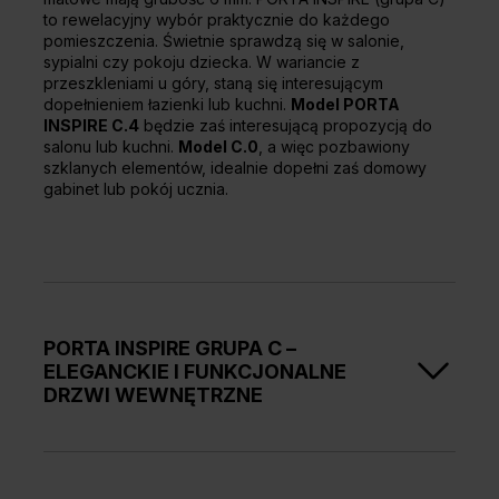
to rewelacyjny wybór praktycznie do każdego
pomieszczenia. Świetnie sprawdzą się w salonie,
sypialni czy pokoju dziecka. W wariancie z
przeszkleniami u góry, staną się interesującym
dopełnieniem łazienki lub kuchni.
Model PORTA
INSPIRE C.4
będzie zaś interesującą propozycją do
salonu lub kuchni.
Model C.0
, a więc pozbawiony
szklanych elementów, idealnie dopełni zaś domowy
gabinet lub pokój ucznia.
PORTA INSPIRE GRUPA C –
ELEGANCKIE I FUNKCJONALNE
DRZWI WEWNĘTRZNE
Drzwi PORTA INSPIRE (grupa C) to bez wątpienia jedna
z najciekawszych propozycji na rynku. Na etapie