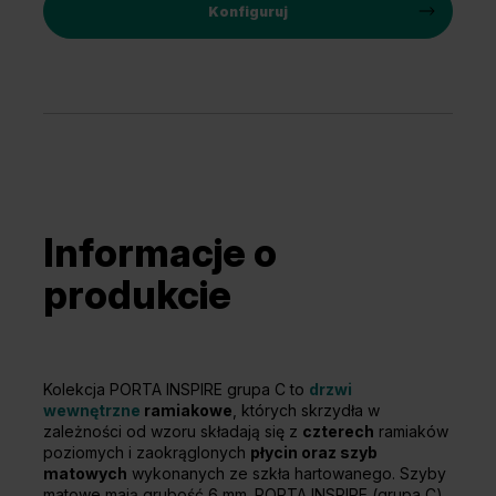
Konfiguruj
Informacje o
produkcie
Kolekcja PORTA INSPIRE grupa C to
drzwi
wewnętrzne
ramiakowe
, których skrzydła w
zależności od wzoru składają się z
czterech
ramiaków
poziomych i zaokrąglonych
płycin oraz szyb
matowych
wykonanych ze szkła hartowanego. Szyby
matowe mają grubość 6 mm. PORTA INSPIRE (grupa C)