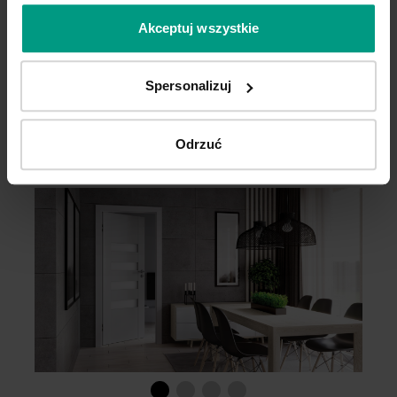
Akceptuj wszystkie
C.0
C
Spersonalizuj
Odrzuć