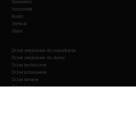
Geometric
Horizontal
Rustic
Vertical
Glass
Drzwi wejściowe do mieszkania
Drzwi wejściowe do domu
Drzwi techniczne
Drzwi przesuwne
Drzwi łamane
Ościeżnice
Klamki do drzwi
Zawiasy i akcesoria do drzwi
Kariera
Pliki do pobrania
Biuro prasowe