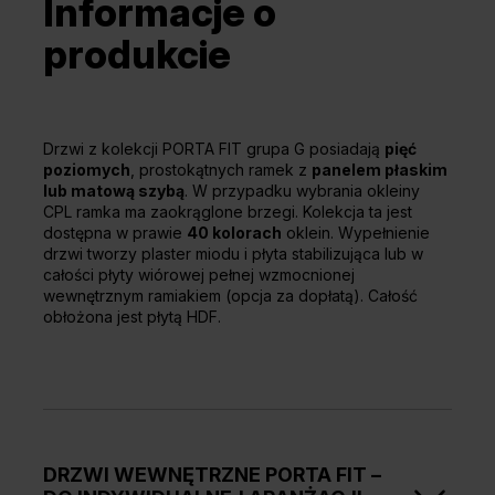
Informacje o
produkcie
Drzwi z kolekcji PORTA FIT grupa G posiadają
pięć
poziomych
, prostokątnych ramek z
panelem płaskim
lub matową szybą
. W przypadku wybrania okleiny
CPL ramka ma zaokrąglone brzegi. Kolekcja ta jest
dostępna w prawie
40 kolorach
oklein. Wypełnienie
drzwi tworzy plaster miodu i płyta stabilizująca lub w
całości płyty wiórowej pełnej wzmocnionej
wewnętrznym ramiakiem (opcja za dopłatą). Całość
obłożona jest płytą HDF.
DRZWI WEWNĘTRZNE PORTA FIT –