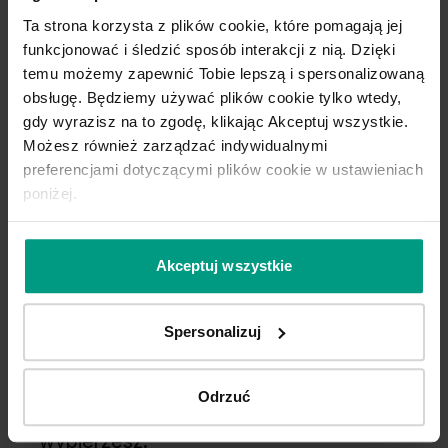
Ta strona korzysta z plików cookie, które pomagają jej
funkcjonować i śledzić sposób interakcji z nią. Dzięki
temu możemy zapewnić Tobie lepszą i spersonalizowaną
obsługę. Będziemy używać plików cookie tylko wtedy,
gdy wyrazisz na to zgodę, klikając Akceptuj wszystkie.
Możesz również zarządzać indywidualnymi
preferencjami dotyczącymi plików cookie w ustawieniach
poniżej.
Akceptuj wszystkie
Wygodny wybór
Spersonalizuj
Kupuj WYGODNIE w komplecie. W
PORTA podpowiadamy najlepsze
Odrzuć
rozwiązania do kolekcji, którą
wybierzesz.