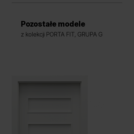
Pozostałe modele
Dąb Catania
Akacja Srebrna
z kolekcji PORTA FIT, GRUPA G
Orzech Naturalny
Dąb Naturalny
Dąb Szkarłatny
Dąb Mauvella
Hikora Naturalna
Dąb Lorenzo