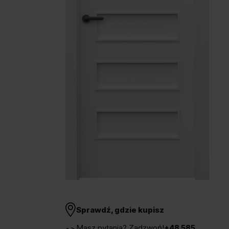
Unia Europejska
Extranet
Dla sygnalisty
OBSERWUJ NAS
Sprawdź, gdzie kupisz
Masz pytania? Zadzwoń!
+48 585