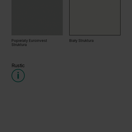
Dąb Matowy Ciemny
Dąb Kalifornia
Popielaty Euroinvest
Biały Struktura
Struktura
Rustic
Dąb Matowy
Dąb Naturalny
Grupa cenowa (1)
Grupa cenowa (3)