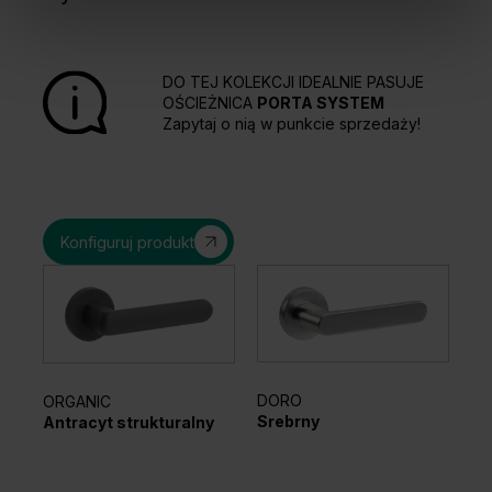
DO TEJ KOLEKCJI IDEALNIE PASUJE
OŚCIEŻNICA
PORTA SYSTEM
Zapytaj o nią w punkcie sprzedaży!
Konfiguruj produkt
DORO
ORGANIC
EL
Srebrny
Antracyt strukturalny
Sr