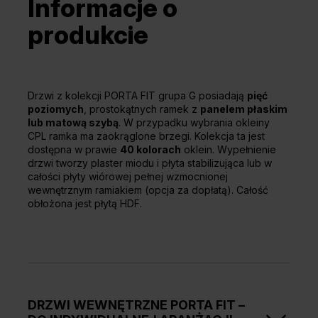
Informacje o
produkcie
Drzwi z kolekcji PORTA FIT grupa G posiadają
pięć
poziomych
, prostokątnych ramek z
panelem płaskim
lub matową szybą
. W przypadku wybrania okleiny
CPL ramka ma zaokrąglone brzegi. Kolekcja ta jest
dostępna w prawie
40 kolorach
oklein. Wypełnienie
drzwi tworzy plaster miodu i płyta stabilizująca lub w
całości płyty wiórowej pełnej wzmocnionej
wewnętrznym ramiakiem (opcja za dopłatą). Całość
obłożona jest płytą HDF.
DRZWI WEWNĘTRZNE PORTA FIT –