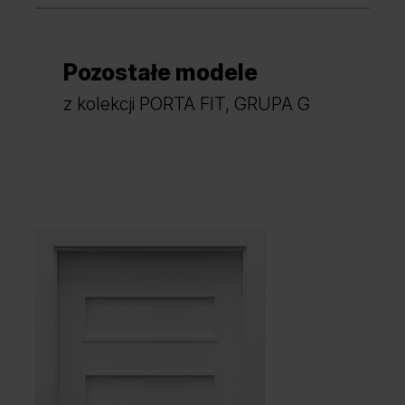
Pozostałe modele
Dąb Mauvella
Dąb Catania
z kolekcji PORTA FIT, GRUPA G
Dąb Naturalny
Orzech Naturalny
Akacja Miodowa
Akacja Srebrna
Hikora Naturalna
Dąb Lorenzo