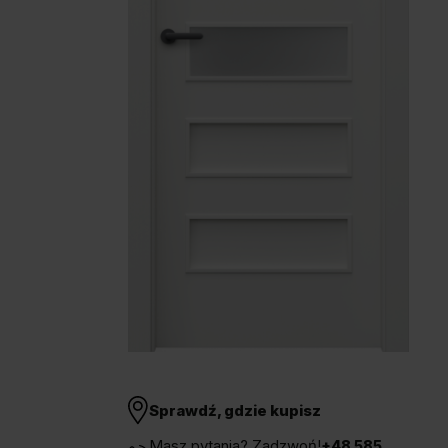
Unia Europejska
Extranet
Dla sygnalisty
OBSERWUJ NAS
Sprawdź, gdzie kupisz
Masz pytania? Zadzwoń!
+48 585