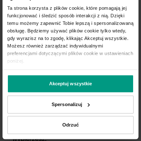
Ta strona korzysta z plików cookie, które pomagają jej
funkcjonować i śledzić sposób interakcji z nią. Dzięki
temu możemy zapewnić Tobie lepszą i spersonalizowaną
obsługę. Będziemy używać plików cookie tylko wtedy,
gdy wyrazisz na to zgodę, klikając Akceptuj wszystkie.
Możesz również zarządzać indywidualnymi
preferencjami dotyczącymi plików cookie w ustawieniach
poniżej.
Akceptuj wszystkie
Wygodny wybór
Spersonalizuj
Kupuj WYGODNIE w komplecie. W
PORTA podpowiadamy najlepsze
Odrzuć
rozwiązania do kolekcji, którą
wybierzesz.