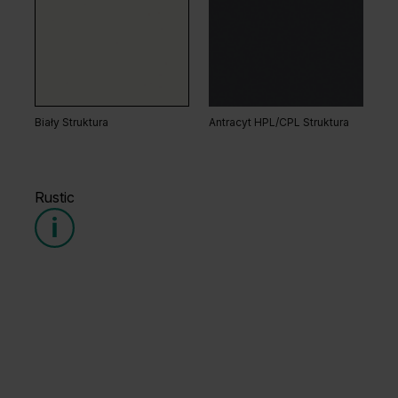
Dąb Matowy Ciemny
Dąb Kalifornia
Biały Struktura
Antracyt HPL/CPL Struktura
Rustic
Dąb Matowy
Dąb Naturalny
Grupa cenowa (1)
Grupa cenowa (3)