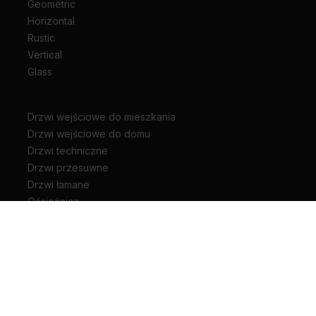
Geometric
Horizontal
Rustic
Vertical
Glass
Drzwi wejściowe do mieszkania
Drzwi wejściowe do domu
Drzwi techniczne
Drzwi przesuwne
Drzwi łamane
Ościeżnice
Klamki do drzwi
Zawiasy i akcesoria do drzwi
Kariera
Pliki do pobrania
Biuro prasowe