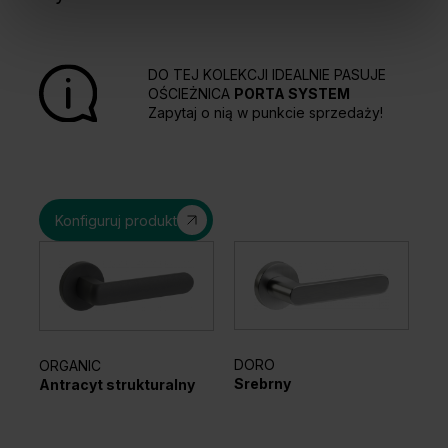
DO TEJ KOLEKCJI IDEALNIE PASUJE
OŚCIEŻNICA
PORTA SYSTEM
Zapytaj o nią w punkcie sprzedaży!
Konfiguruj produkt
DORO
ORGANIC
EL
Srebrny
Antracyt strukturalny
Sr