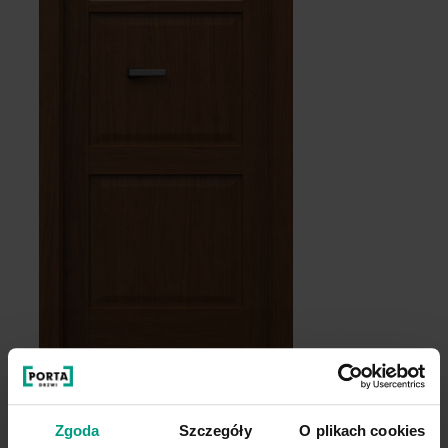
małe okienko
s
Zgoda
Szczegóły
O plikach cookies