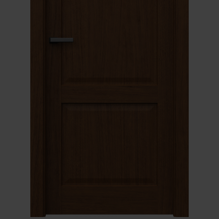
Unia Europejska
Extranet
Dla sygnalisty
OBSERWUJ NAS