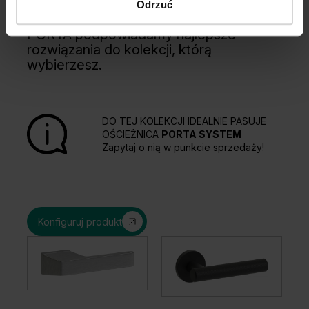
Odrzuć
Kupuj WYGODNIE w komplecie. W
PORTA podpowiadamy najlepsze
rozwiązania do kolekcji, którą
wybierzesz.
DO TEJ KOLEKCJI IDEALNIE PASUJE
OŚCIEŻNICA
PORTA SYSTEM
Zapytaj o nią w punkcie sprzedaży!
Konfiguruj produkt