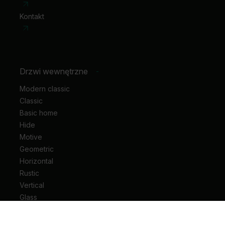
Kontakt
Drzwi wewnętrzne
-
Modern classic
Classic
Basic home
Hide
Motive
Geometric
Horizontal
Rustic
Vertical
Glass