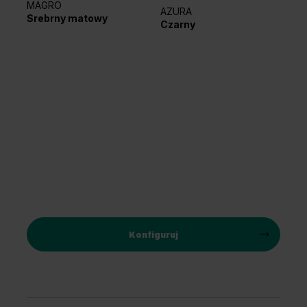
MAGRO
AZURA
EL
Srebrny matowy
Czarny
Sr
Konfiguruj