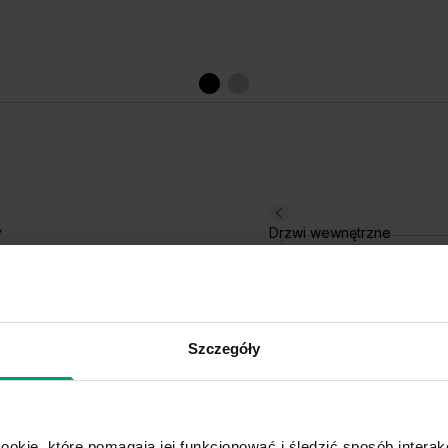
y
Drzwi wewnętrzne
amy najlepsze
Szczegóły
ELEGANTO
Srebrny matowy
ookie, które pomagają jej funkcjonować i śledzić sposób interakc