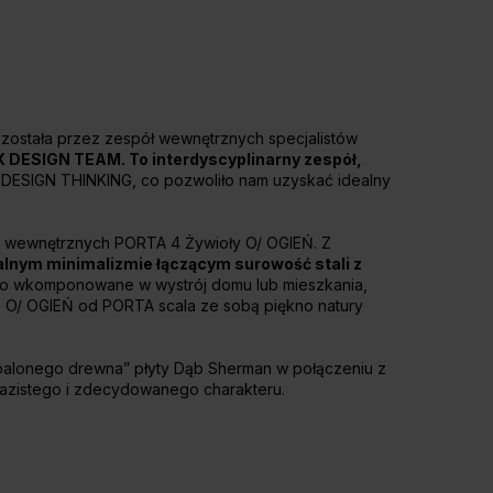
 została przez zespół wewnętrznych specjalistów
DESIGN TEAM. To interdyscyplinarny zespół,
DESIGN THINKING, co pozwoliło nam uzyskać idealny
zwi wewnętrznych PORTA 4 Żywioły O/ OGIEŃ. Z
ialnym minimalizmie łączącym surowość stali z
io wkomponowane w wystrój domu lub mieszkania,
ja O/ OGIEŃ od PORTA scala ze sobą piękno natury
palonego drewna” płyty Dąb Sherman w połączeniu z
razistego i zdecydowanego charakteru.