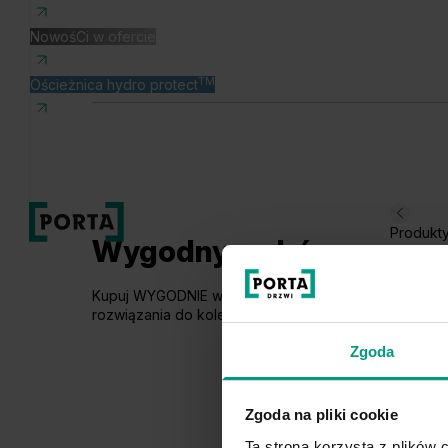
NowośCi w ofercie
TM
Ościeżnica hydro protect
Produkt
Wygodny wybór
Kupuj WYGODNIE w komplecie. W PORTA podpowiad
rozwiązania do kolekcji, którą wybierzesz.
Zgoda
Zgoda na pliki cookie
Ta strona korzysta z plików c