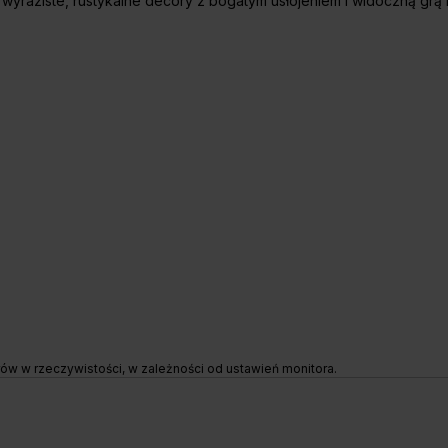
- wyraziste, rustykalne decory z bogatym usłojeniem i widoczną grą
rów w rzeczywistości, w zależności od ustawień monitora.