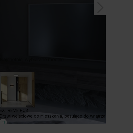
Najchętniej wybierane modele
EXTREME RC3
Drzwi wejściowe do mieszkania, pasujące do wnętrza