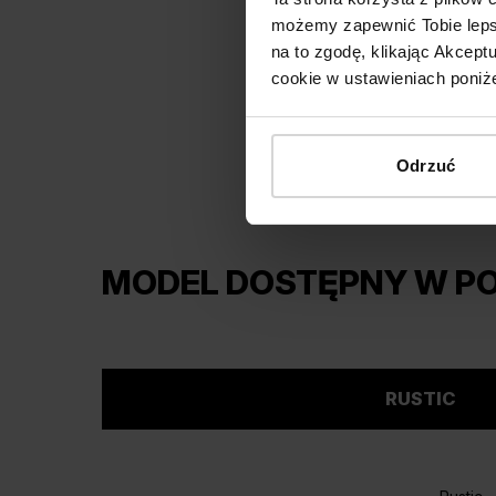
możemy zapewnić Tobie lepsz
na to zgodę, klikając Akcep
cookie w ustawieniach poniże
Odrzuć
MODEL DOSTĘPNY W P
RUSTIC