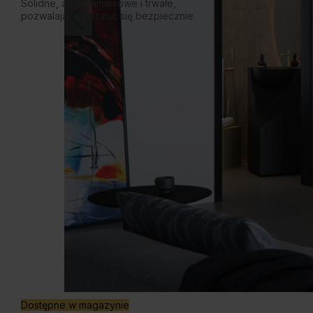
Solidne, antywłamaniowe i trwałe,
pozwalające poczuć się bezpiecznie.
Dostępne w magazynie