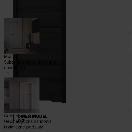
Motive
Subtelne detale, dodające
charakteru
Geometric
OGIEŃ MODEL
O.7
Geometryczna harmonia
i rytmiczne podziały