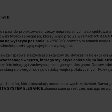
tnych.
u i pasji do projektowania rzeczy nieprzeciętnych. Zaprojektowana
owani twórcy i specjaliści, którzy współpracują w ramach
PORTA CX 
ć na najwyższym poziomie.
4 ŻYWIOŁY powstały w ramach modelu 
nalnością spełniającą najwyższe wymagania.
mień zainspirował naszych projektantów do stworzenia kolekcji dr
woczesnego wnętrza, którego stylistyka opiera się na industr
cześnie intrygują i zachwycają nienagannym designem. Odpowiedn
oraz staną się swego rodzaju ozdobą wnętrz pofabrycznych. Kolekc
cje dla osób, które poszukują ponadczasowych zestawień. Barwa „
PORTA SYSTEM ELEGANCE
zharmonizuje przestrzeń, nadając jej wy