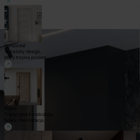
Horizontal
Wyrazisty design,
który trzyma poziom.
Rustic
Tradycyjna konstrukcja.
Nowa interpretacja.