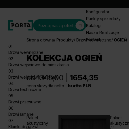
Konfigurator
Punkty sprzedaży
Poznaj naszą ofertę
Katalogi
Nasze Realizacje
Kontakt
Strona główna
Produkty
Drzwi wewnętrzne
OGIEŃ
01
Drzwi wewnętrzne
KOLEKCJA OGIEŃ
02
Drzwi wejściowe do mieszkania
03
od 1345,00 |
1654,35
Drzwi wejściowe do domu
04
cena skrzydła netto |
brutto PLN
Drzwi techniczne
05
Drzwi przesuwne
06
Drzwi łamane
Pakiet
Pakiet
07
akustyczny
akustycz
Klamki do drzwi