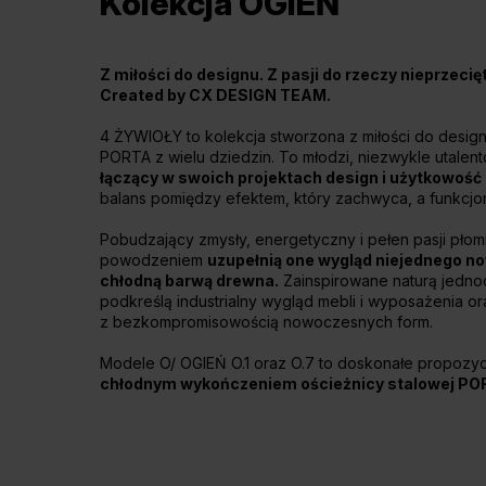
Kolekcja OGIEŃ
Z miłości do designu. Z pasji do rzeczy nieprzecię
Created by CX DESIGN TEAM.
4 ŻYWIOŁY to kolekcja stworzona z miłości do design
PORTA z wielu dziedzin. To młodzi, niezwykle utalent
łączący w swoich projektach design i użytkowoś
balans pomiędzy efektem, który zachwyca, a funkcjo
Pobudzający zmysły, energetyczny i pełen pasji pło
powodzeniem
uzupełnią one wygląd niejednego no
chłodną barwą drewna.
Zainspirowane naturą jedno
podkreślą industrialny wygląd mebli i wyposażenia 
z bezkompromisowością nowoczesnych form.
Modele O/ OGIEŃ O.1 oraz O.7 to doskonałe propozy
chłodnym wykończeniem ościeżnicy stalowej 