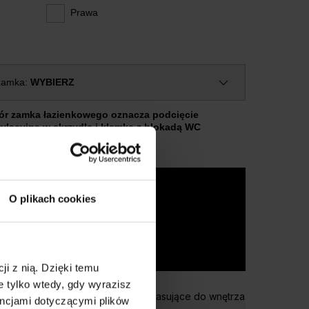
Prawa
zamka:
WYBIERZ
r zamka łazienkowego oznacza podcięcie
ylacyjne w skrzydle i klamkę z blokadą WC
Najchętniej wybierane modele
O plikach cookies
ji z nią. Dzięki temu
EXTREME RC3
 tylko wtedy, gdy wyrazisz
Drzwi wejściowe do mieszkania, pasujące do wnętrza
encjami dotyczącymi plików