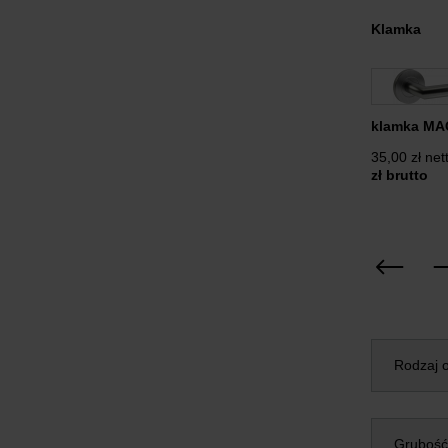
Klamka
klamka MA
35,00 zł net
zł brutto
Rodzaj o
Grubość