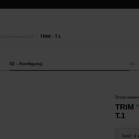
Drzwi wewnętrzne
/
TRIM - T.1
02 – Konfiguruj
03 
Drzwi wewn
TRIM
z
T.1
Ilość:
1 