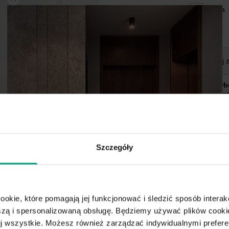
Lewa
Rodzaj 
Wybó
went
Szczegóły
ookie, które pomagają jej funkcjonować i śledzić sposób interakc
ą i spersonalizowaną obsługę. Będziemy używać plików cookie
tuj wszystkie. Możesz również zarządzać indywidualnymi prefer