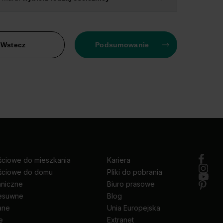
Wstecz
Podsumowanie
ściowe do mieszkania
Kariera
ściowe do domu
Pliki do pobrania
hniczne
Biuro prasowe
zesuwne
Blog
ane
Unia Europejska
e
Extranet