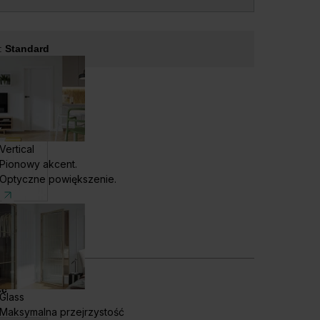
e:
Standard
Vertical
Pionowy akcent.
Optyczne powiększenie.
ard - Biały
ść
Glass
Maksymalna przejrzystość