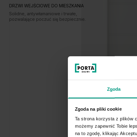
DRZWI WEJŚCIOWE DO MIESZKANIA
Solidne, antywłamaniowe i trwałe,
pozwalające poczuć się bezpiecznie.
Zgoda
Zgoda na pliki cookie
Ta strona korzysta z plików c
możemy zapewnić Tobie lepsz
na to zgodę, klikając Akcep