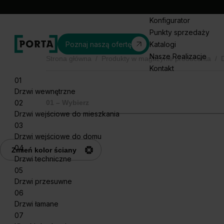
Konfigurator
Punkty sprzedaży
Poznaj naszą ofertę
Katalogi
Nasze Realizacje
Strona główna
/
Produkty w magazynie producenta
/
Kontakt
01
Drzwi wewnętrzne
02
01 – Wybierz
Drzwi wejściowe do mieszkania
03
Drzwi wejściowe do domu
04
Zmień kolor ściany
Drzwi techniczne
05
Drzwi przesuwne
06
Drzwi łamane
07