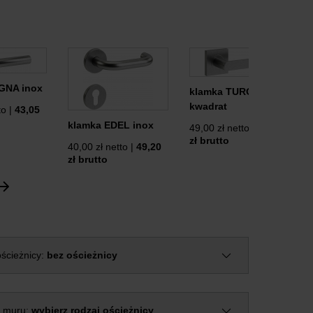
GNA inox
klamka TURO inox
kwadrat
to |
43,05
klamka EDEL inox
49,00 zł netto |
60,27
zł brutto
40,00 zł netto |
49,20
zł brutto
ścieżnicy:
bez ościeżnicy
 muru:
wybierz rodzaj ościeżnicy