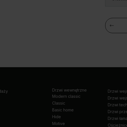
Drzwi wewnętrzne
daży
Drzwi wej
Modern classic
Drzwi wej
Classic
Drzwi tec
Basic home
Drzwi pr
Hide
Drzwi łam
Motive
Ościeżnic