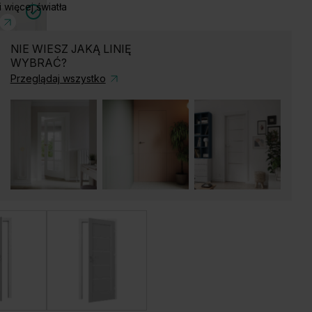
i więcej światła
NIE WIESZ JAKĄ LINIĘ
WYBRAĆ?
Przeglądaj wszystko
gowe
ierz)