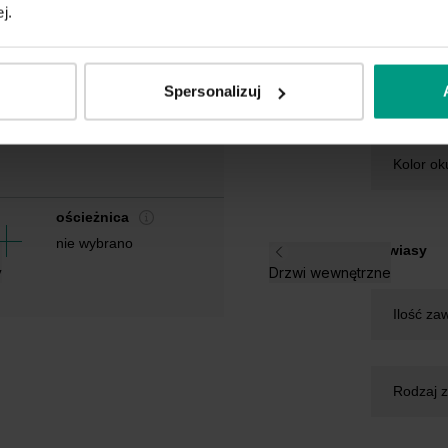
Szerokoś
j.
Wypełni
Spersonalizuj
Kolor ok
ościeżnica
nie wybrano
Zawiasy
y
Drzwi wewnętrzne
Ilość za
Rodzaj 