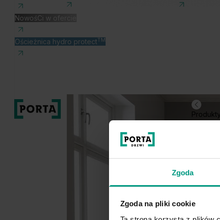
NowośCi w ofercie
TM
Ościeżnica hydro protect
Produkt
Zgoda
Zgoda na pliki cookie
Ta strona korzysta z plików c