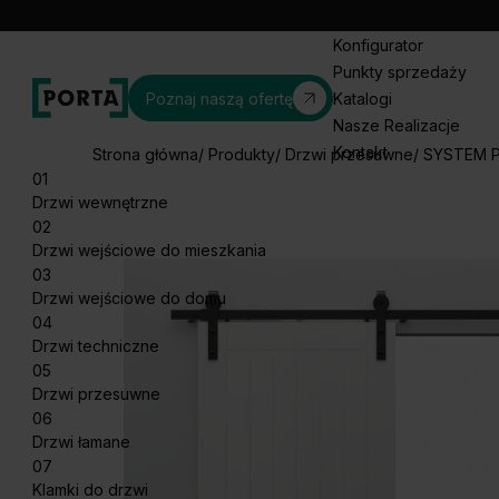
Konfigurator
Punkty sprzedaży
Poznaj naszą ofertę
Katalogi
Nasze Realizacje
Kontakt
Strona główna
Produkty
Drzwi przesuwne
SYSTEM 
01
Drzwi wewnętrzne
02
Drzwi wejściowe do mieszkania
03
Drzwi wejściowe do domu
04
Drzwi techniczne
05
Drzwi przesuwne
06
Drzwi łamane
07
Klamki do drzwi