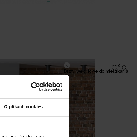
0
Drzwi wejściowe do mieszkania
O plikach cookies
ji z nią. Dzięki temu