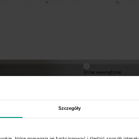
y
Drzwi wewnętrzne
Szczegóły
ookie, które pomagają jej funkcjonować i śledzić sposób interakc