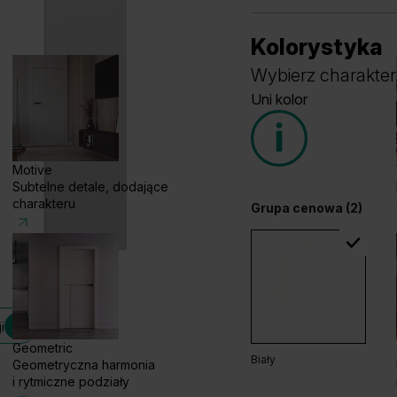
Kolorystyka
Wybierz charakter
Uni kolor
Motive
Subtelne detale, dodające
charakteru
Grupa cenowa (2)
i
Geometric
Biały
Geometryczna harmonia
i rytmiczne podziały