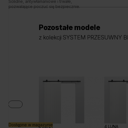
Solidne, antywłamaniowe i trwałe,
pozwalające poczuć się bezpiecznie.
Pozostałe modele
z kolekcji SYSTEM PRZESUWNY 
Dostępne w magazynie
5 LUNA
4 LUNA