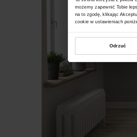
możemy zapewnić Tobie lepsz
na to zgodę, klikając Akcep
cookie w ustawieniach poniże
Odrzuć