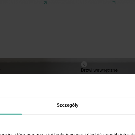
y
Drzwi wewnętrzne
Szczegóły
ookie, które pomagają jej funkcjonować i śledzić sposób interakc