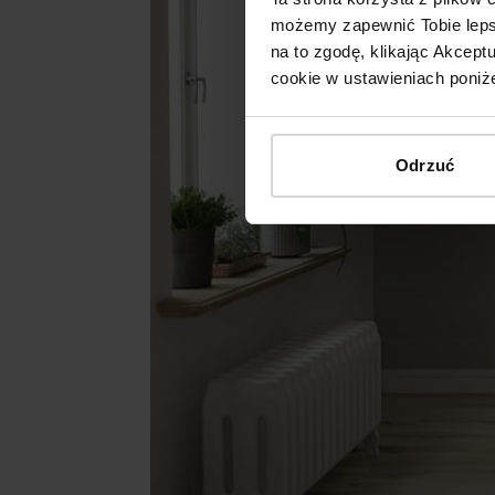
możemy zapewnić Tobie lepsz
na to zgodę, klikając Akcep
cookie w ustawieniach poniże
Odrzuć