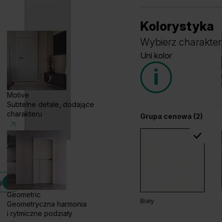
Kolorystyka
Wybierz charakter
Uni kolor
Motive
Subtelne detale, dodające
charakteru
Grupa cenowa (2)
i
Geometric
Biały
Geometryczna harmonia
i rytmiczne podziały