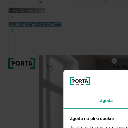
NowośCi w ofercie
TM
Ościeżnica hydro protect
Produkt
Zgoda
Zgoda na pliki cookie
Ta strona korzysta z plików c