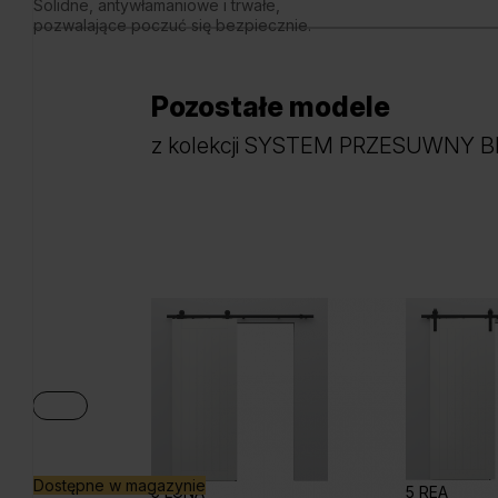
Solidne, antywłamaniowe i trwałe,
pozwalające poczuć się bezpiecznie.
Pozostałe modele
z kolekcji SYSTEM PRZESUWNY 
Dostępne w magazynie
5 LUNA
5 REA