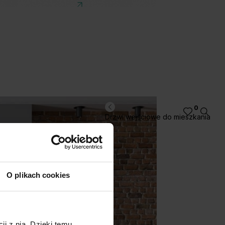
0
Drzwi wejściowe do mieszkania
O plikach cookies
ji z nią. Dzięki temu