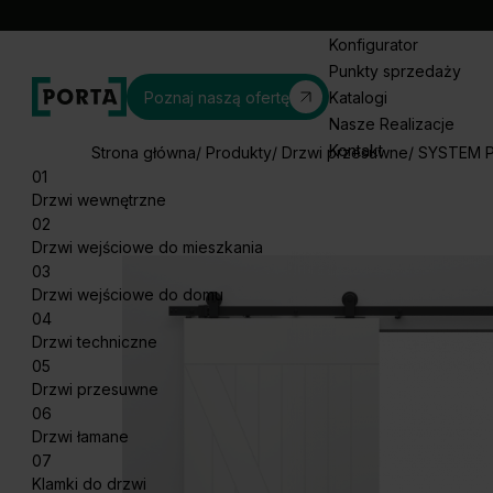
Konfigurator
Punkty sprzedaży
Poznaj naszą ofertę
Katalogi
Nasze Realizacje
Kontakt
Strona główna
Produkty
Drzwi przesuwne
SYSTEM 
01
Drzwi wewnętrzne
02
Drzwi wejściowe do mieszkania
03
Drzwi wejściowe do domu
04
Drzwi techniczne
05
Drzwi przesuwne
06
Drzwi łamane
07
Klamki do drzwi